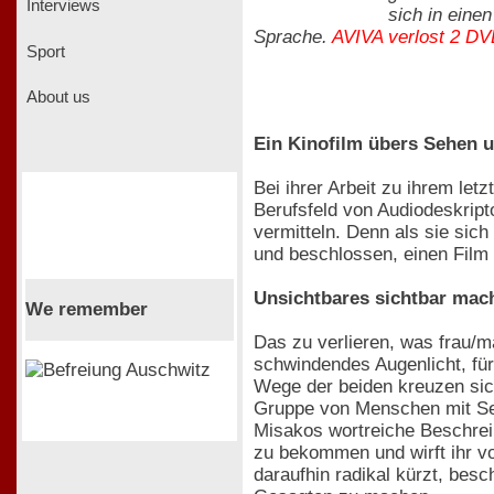
Interviews
sich in eine
Sprache.
AVIVA verlost 2 D
Sport
About us
Ein Kinofilm übers Sehen 
Bei ihrer Arbeit zu ihrem let
Berufsfeld von Audiodeskrip
vermitteln. Denn als sie sic
und beschlossen, einen Film
Unsichtbares sichtbar mac
We remember
Das zu verlieren, was frau/m
schwindendes Augenlicht, fü
Wege der beiden kreuzen sich
Gruppe von Menschen mit Sehb
Misakos wortreiche Beschreibu
zu bekommen und wirft ihr vo
daraufhin radikal kürzt, besc