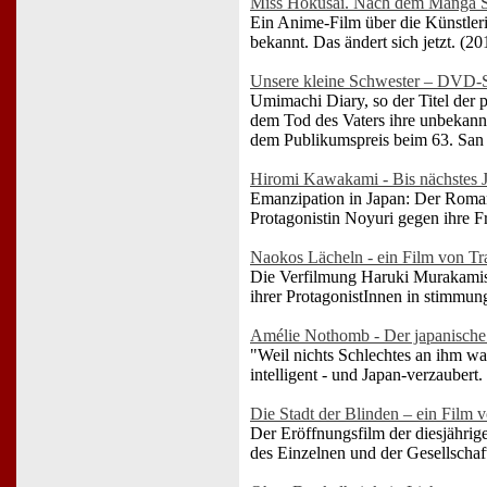
Miss Hokusai. Nach dem Manga S
Ein Anime-Film über die Künstleri
bekannt. Das ändert sich jetzt. (20
Unsere kleine Schwester – DVD-S
Umimachi Diary, so der Titel der 
dem Tod des Vaters ihre unbekann
dem Publikumspreis beim 63. San S
Hiromi Kawakami - Bis nächstes J
Emanzipation in Japan: Der Roman
Protagonistin Noyuri gegen ihre F
Naokos Lächeln - ein Film von 
Die Verfilmung Haruki Murakamis 
ihrer ProtagonistInnen in stimmu
Amélie Nothomb - Der japanische
"Weil nichts Schlechtes an ihm war
intelligent - und Japan-verzaubert.
Die Stadt der Blinden – ein Film 
Der Eröffnungsfilm der diesjährig
des Einzelnen und der Gesellschaft