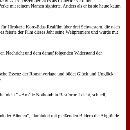
ay. Ab 9. Dezember 2016 als Collector´s Edition
rke mit seinem Namen signierte. Anders als er ist sie heute kaum
d für Hirokazu Kore-Edas Realfilm über drei Schwestern, die nach
 feierte der Film dieses Jahr seine Weltpremiere und wurde mit
den Nachricht und dem darauf folgenden Widerstand der
lische Essenz der Romanvorlage und bildet Glück und Unglück
)
ihn nicht." - Amélie Nothomb in Bestform: Leicht, schnell,
t der Blinden", illuminiert mit gleißenden Bildern die Abgründe