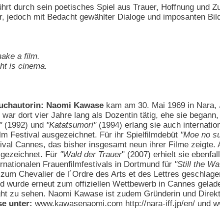
hrt durch sein poetisches Spiel aus Trauer, Hoffnung und Z
r, jedoch mit Bedacht gewählter Dialoge und imposanten Bild
make a film.
ht is cinema.
buchautorin: Naomi Kawase
kam am 30. Mai 1969 in Nara, Ja
 war dort vier Jahre lang als Dozentin tätig, ehe sie began
"
(1992) und
"Katatsumori"
(1994) erlang sie auch internat
lm Festival ausgezeichnet. Für ihr Spielfilmdebüt
"Moe no s
al Cannes, das bisher insgesamt neun ihrer Filme zeigte. 
gezeichnet. Für
"Wald der Trauer
" (2007) erhielt sie ebenf
rnationalen Frauenfilmfestivals in Dortmund für
"Still the Wa
 zum Chevalier de l´Ordre des Arts et des Lettres geschlag
 wurde erneut zum offiziellen Wettbewerb in Cannes gelade
ht zu sehen. Naomi Kawase ist zudem Gründerin und Direktor
e unter:
www.kawasenaomi.com
http://nara-iff.jp/en/ und
w