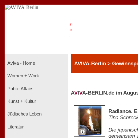
.
.
.
P
R
.
.
.
AVIVA-Berlin > Gewinnspi
Aviva - Home
Women + Work
Public Affairs
A
V
I
V
A-BERLIN.de im Augus
Kunst + Kultur
Radiance. E
Jüdisches Leben
Tina Schrec
Literatur
Die japanisc
gemeinsam ve