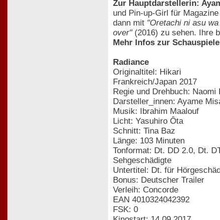
Zur Hauptdarstellerin: Aya
und Pin-up-Girl für Magazin
dann mit
"Oretachi ni asu wa
over"
(2016) zu sehen. Ihre 
Mehr Infos zur Schauspiele
Radiance
Originaltitel: Hikari
Frankreich/Japan 2017
Regie und Drehbuch: Naomi
Darsteller_innen: Ayame Mis
Musik: Ibrahim Maalouf
Licht: Yasuhiro Ôta
Schnitt: Tina Baz
Länge: 103 Minuten
Tonformat: Dt. DD 2.0, Dt. 
Sehgeschädigte
Untertitel: Dt. für Hörgeschä
Bonus: Deutscher Trailer
Verleih: Concorde
EAN 4010324042392
FSK: 0
Kinostart: 14.09.2017