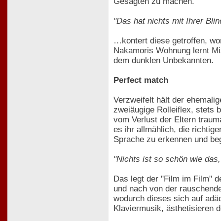
Gesagten zu machen.
"Das hat nichts mit Ihrer Bl
…kontert diese getroffen, w
Nakamoris Wohnung lernt Misa
dem dunklen Unbekannten.
Perfect match
Verzweifelt hält der ehemalig
zweiäugige Rolleiflex, stets 
vom Verlust der Eltern trauma
es ihr allmählich, die richt
Sprache zu erkennen und begi
"Nichts ist so schön wie da
Das legt der "Film im Film" 
und nach von der rauschende
wodurch dieses sich auf adäq
Klaviermusik, ästhetisieren