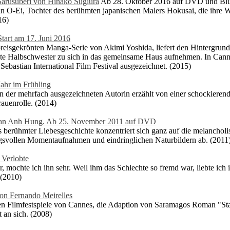
arusuberi von Hinako Sugiura
Ab 28. Oktober 2016 auf DVD und Blu-r
n O-Ei, Tochter des berühmten japanischen Malers Hokusai, die ihre We
16)
tart am 17. Juni 2016
preisgekrönten Manga-Serie von Akimi Yoshida, liefert den Hintergrun
te Halbschwester zu sich in das gemeinsame Haus aufnehmen. In Cannes
ebastian International Film Festival ausgezeichnet. (2015)
ahr im Frühling
 der mehrfach ausgezeichneten Autorin erzählt von einer schockieren
rauenrolle. (2014)
Tran Anh Hung. Ab 25. November 2011 auf DVD
berühmter Liebesgeschichte konzentriert sich ganz auf die melancho
ngsvollen Momentaufnahmen und eindringlichen Naturbildern ab. (2011
 Verlobte
, mochte ich ihn sehr. Weil ihm das Schlechte so fremd war, liebte ich 
 (2010)
von Fernando Meirelles
en Filmfestspiele von Cannes, die Adaption von Saramagos Roman "Stad
 an sich. (2008)