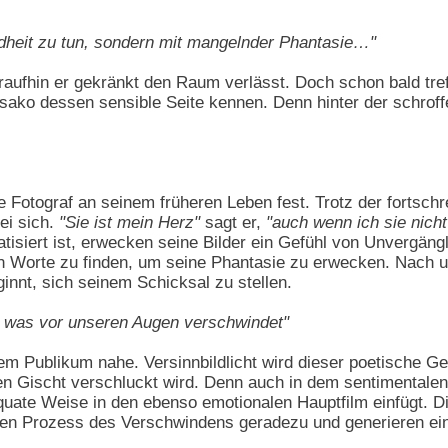
indheit zu tun, sondern mit mangelnder Phantasie…"
oraufhin er gekränkt den Raum verlässt. Doch schon bald tr
ko dessen sensible Seite kennen. Denn hinter der schroffe
e Fotograf an seinem früheren Leben fest. Trotz der fortsch
bei sich.
"Sie ist mein Herz"
sagt er,
"auch wenn ich sie nic
tisiert ist, erwecken seine Bilder ein Gefühl von Unvergänglic
igen Worte zu finden, um seine Phantasie zu erwecken. Nach u
nnt, sich seinem Schicksal zu stellen.
s, was vor unseren Augen verschwindet"
dem Publikum nahe. Versinnbildlicht wird dieser poetische 
n Gischt verschluckt wird. Denn auch in dem sentimentalen
uate Weise in den ebenso emotionalen Hauptfilm einfügt. Di
 den Prozess des Verschwindens geradezu und generieren 