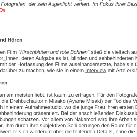
n Fotografen, der sein Augenlicht verliert. Im Fokus ihrer B
VDs
und Hören
zten Film
"Kirschblüten und rote Bohnen"
stieß die vielfach a
tor_innen, deren Aufgabe es ist, blinden und sehbehinderte
h mit der Hörfassung des Films auseinandersetzte, habe sie 
 darüber zu machen, wie sie in einem
Interview
mit Arte erklä
hen
an am meisten liebt, ist kaum zu ertragen. Für den Fotogra
r die Drehbuchautorin Misako (Ayame Misaki) der Tod des Va
 in einem Aufnahmestudio, wo die junge Frau ihren ersten 
ehinderung präsentiert. Bei der anschließenden Diskussion
ngen schätzen. Vor allem von Nakamori wird ihre Arbeit scha
r, ihm durch ihre subjektiven Schilderungen den Raum für ei
hwert er sich wiederum über die fehlenden Details, ohne die 