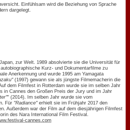
uversicht. Einfühlsam wird die Beziehung von Sprache
ern dargelegt.
pan, zur Welt. 1989 absolvierte sie die Universität für
n, autobiographische Kurz- und Dokumentarfilme zu
ionale Anerkennung und wurde 1995 am Yamagata
uzaku"
(1997) gewann sie als jüngste Filmemacherin die
Auf dem Filmfest in Rotterdam wurde sie im selben Jahr
alls in Cannes den Großen Preis der Jury und im Jahr
ter"
" (2014). Im selben Jahr wurde sie vom
en. Für
"Radiance"
erhielt sie im Frühjahr 2017 den
n. Außerdem war der Film auf dem diesjährigen Filmfest
in des Nara International Film Festival.
ww.festival-cannes.com