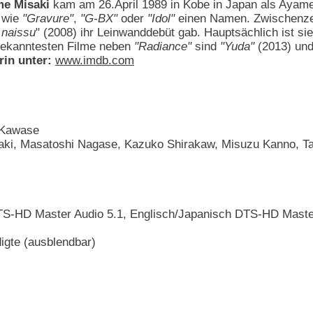
me Misaki
kam am 26.April 1989 in Kobe in Japan als Ayame
e wie
"Gravure"
,
"G-BX"
oder
"Idol"
einen Namen. Zwischenzeitl
 naissu
" (2008) ihr Leinwanddebüt gab. Hauptsächlich ist si
bekanntesten Filme neben
"Radiance"
sind
"Yuda"
(2013) un
rin unter:
www.imdb.com
 Kawase
aki, Masatoshi Nagase, Kazuko Shirakaw, Misuzu Kanno, Tat
DTS-HD Master Audio 5.1, Englisch/Japanisch DTS-HD Master
digte (ausblendbar)