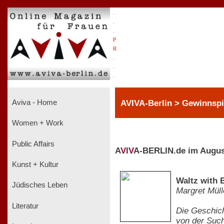
.
.
.
P
R
.
.
.
AVIVA-Berlin > Gewinnspi
Aviva - Home
Women + Work
Public Affairs
A
V
I
V
A-BERLIN.de im Augus
Kunst + Kultur
Waltz with 
Jüdisches Leben
Margret Müll
Literatur
Die Geschich
von der Such