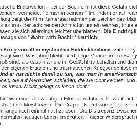
stische Bilderwelten – bei der Buchform ist diese Gefahr viel
wenden, vermeidet Folman in seinem Film, indem er auf re
ang zeigt der Film Kameraaufnahmen der Leichen des Massa
s es trotz der schonenden Animation um ein wahres, brutale
ssen sie sich allerdings leichter überblättern.
Die Eindringli
Aussage von "Waltz with Bashir" deutlich:
en Krieg von allen mystischen Heldenklischees
, vom sexy 
esagt wird: Was übrig bleibt, sind junge Männer in Todesan
groß sind, als dass man sie im Gedächtnis behalten und dami
 der eigenen brutalen und traumatischen Kriegserlebnisse m
 Und er hat nichts damit zu tun, was man in amerikanisch
ehen, die auf Menschen schießen, die sie nicht kennen, un
es ihnen. Meist gelingt es ihnen nicht."
ir" war einer der wichtigen Filme des Jahres. Er wühlt auf, 
istisch ein Meisterwerk. Die Graphic Novel würdigt die zeich
hänge noch einmal nachzulesen. Die Diskrepanz zwischen 
normalen heutigen Leben erschüttert – dieser Widerspruch i
s.