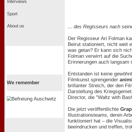
Interviews
Sport
About us
... des Regisseurs nach sein
Der Regisseur Ari Folman kan
Beirut stationiert, nicht we
was getan? Er kann sich nich
Folman verwirrt auf die Suc
Erinnerungen auch langsam se
Entstanden ist keine gewöhn
Filmkunst sprengender
anim
We remember
brillanter Streich, der den F
Darstellung des Kriegsgemetz
Director, die "Waltz with Ba
Die jetzt veröffentlichte
Grap
Illustrationsteams, deren Arb
funktioniert hat – die Visual
beeindrucken und treffen, tro