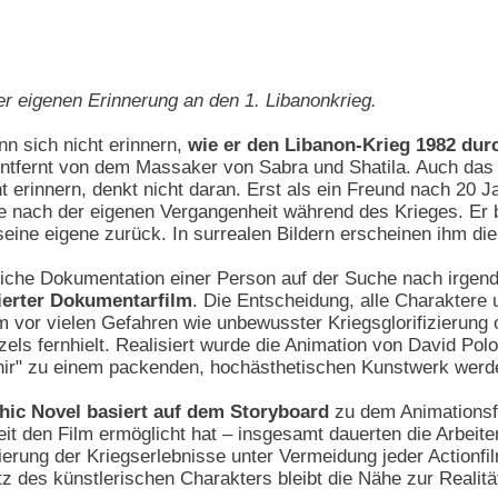
er eigenen Erinnerung an den 1. Libanonkrieg.
n sich nicht erinnern,
wie er den Libanon-Krieg 1982 dur
it entfernt von dem Massaker von Sabra und Shatila. Auch d
t erinnern, denkt nicht daran. Erst als ein Freund nach 20 J
he nach der eigenen Vergangenheit während des Krieges. Er 
ine eigene zurück. In surrealen Bildern erscheinen ihm die
liche Dokumentation einer Person auf der Suche nach irgend
ierter Dokumentarfilm
. Die Entscheidung, alle Charaktere 
ilm vor vielen Gefahren wie unbewusster Kriegsglorifizierung
els fernhielt. Realisiert wurde die Animation von David Pol
shir" zu einem packenden, hochästhetischen Kunstwerk werd
hic Novel basiert auf dem Storyboard
zu dem Animationsfi
eit den Film ermöglicht hat – insgesamt dauerten die Arbeite
isierung der Kriegserlebnisse unter Vermeidung jeder Actionf
tz des künstlerischen Charakters bleibt die Nähe zur Realitä