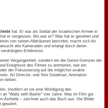
chlebt
hat. Er war als Soldat der israelischen Armee in
as hat er vergessen. Wo war er? Was hat er gesehen und
ahren von seinen Albträumen berichtet, macht sich Ari
besucht alte Kameraden und erlangt durch deren
 verdrängten Erlebnisse.
einer Vergangenheit, sondern ein die Genre-Grenzen der
und Ereignisse des Filmes zu animieren, war ein
 oder der Fokussierung auf die möglichst exakte
onski, Art Director, und Yoni Goodman, Animation
en ließen.
lm. Insofern ist sie eine Würdigung des
n an "Waltz with Bashir" vier Jahre. Was im Film gut
ilm-Ästhetik – zeichnet auch das Buch aus. Die Bilder
t gewahrt.