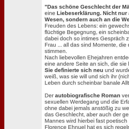
"Das schöne Geschlecht der M
eine
Liebeserklärung. Nicht nur
Wesen, sondern auch an die Wei
Freuden des Lebens: ein gewechs
flüchtige Begegnung, ein scheinba
dabei doch so intimes Gespräch
Frau ... all das sind Momente, die 
stimmen.
Nach liebevollen Ehejahren entde
eine andere Seite an sich, die sie h
Sie definierte sich neu
und wurde
weiß, was sie will und sich ihr (nic
Leben durch scheinbar banale Allt
Der
autobiografische Roman
ver
sexuellen Werdegang und die Erfa
ohne dabei jemals anstößig zu w
das Geschlecht, aber auch der g
Mannes wird hierbei fast poetisch
Florence Ehnuel hat es sich regel