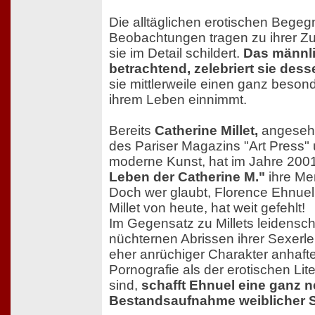
Die alltäglichen erotischen Bege
Beobachtungen tragen zu ihrer Zuf
sie im Detail schildert.
Das männl
betrachtend, zelebriert sie dess
sie mittlerweile einen ganz besond
ihrem Leben einnimmt.
Bereits
Catherine Millet,
angeseh
des Pariser Magazins "Art Press" 
moderne Kunst, hat im Jahre 200
Leben der Catherine M."
ihre Mem
Doch wer glaubt, Florence Ehnuel 
Millet von heute, hat weit gefehlt!
Im Gegensatz zu Millets leidensc
nüchternen Abrissen ihrer Sexerl
eher anrüchiger Charakter anhafte
Pornografie als der erotischen Li
sind,
schafft Ehnuel eine ganz 
Bestandsaufnahme weiblicher Se