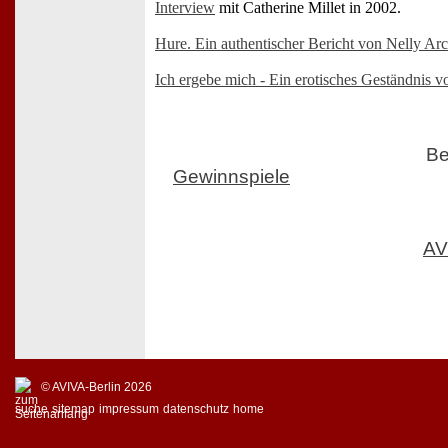
Interview
mit Catherine Millet in 2002.
Hure. Ein authentischer Bericht von Nelly Ar
Ich ergebe mich - Ein erotisches Geständnis v
Be
Gewinnspiele
AV
© AVIVA-Berlin 2026
suche
sitemap
impressum
datenschutz
home