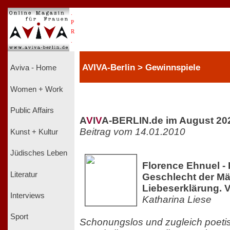
.
P
R
.
AVIVA-Berlin > Gewinnspiele
Aviva - Home
Women + Work
Public Affairs
A
V
I
V
A-BERLIN.de im August 20
Beitrag vom 14.01.2010
Kunst + Kultur
Jüdisches Leben
Florence Ehnuel -
Literatur
Geschlecht der Mä
Liebeserklärung. 
Interviews
Katharina Liese
Sport
Schonungslos und zugleich poetisc