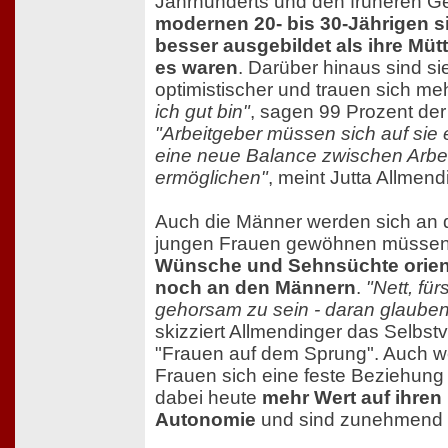
Jahrhunderts und den früheren G
modernen 20- bis 30-Jährigen s
besser ausgebildet als ihre Müt
es waren
. Darüber hinaus sind sie
optimistischer und trauen sich me
ich gut bin"
, sagen 99 Prozent der
"Arbeitgeber müssen sich auf sie 
eine neue Balance zwischen Arbe
ermöglichen"
, meint Jutta Allmend
Auch die Männer werden sich an d
jungen Frauen gewöhnen müsse
Wünsche und Sehnsüchte orien
noch an den Männern
.
"Nett, für
gehorsam zu sein - daran glauben 
skizziert Allmendinger das Selbst
"Frauen auf dem Sprung". Auch we
Frauen sich eine feste Beziehung
dabei heute
mehr Wert auf ihren
Autonomie
und sind zunehmend s