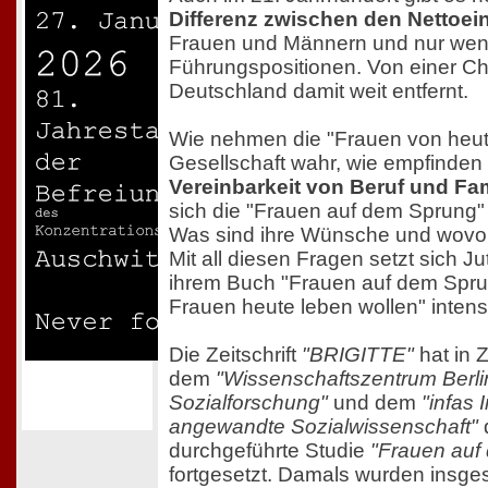
Differenz zwischen den Netto
Frauen und Männern und nur wen
Führungspositionen. Von einer Ch
Deutschland damit weit entfernt.
Wie nehmen die "Frauen von heute"
Gesellschaft wahr, wie empfinden s
Vereinbarkeit von Beruf und Fam
sich die "Frauen auf dem Sprung" 
Was sind ihre Wünsche und wovor
Mit all diesen Fragen setzt sich Ju
ihrem Buch "Frauen auf dem Spru
Frauen heute leben wollen" intens
Die Zeitschrift
"BRIGITTE"
hat in 
dem
"Wissenschaftszentrum Berlin
Sozialforschung"
und dem
"infas I
angewandte Sozialwissenschaft"
d
durchgeführte Studie
"Frauen auf
fortgesetzt. Damals wurden insg