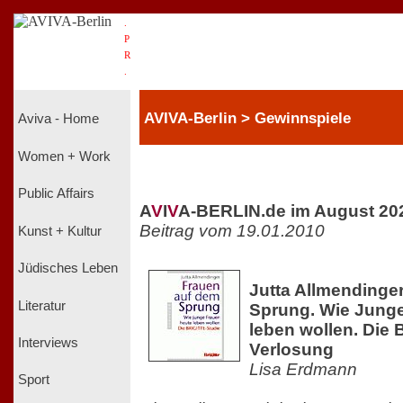
.
P
R
.
AVIVA-Berlin > Gewinnspiele
Aviva - Home
Women + Work
Public Affairs
A
V
I
V
A-BERLIN.de im August 20
Beitrag vom 19.01.2010
Kunst + Kultur
Jüdisches Leben
Jutta Allmendinge
Literatur
Sprung. Wie Jung
leben wollen. Die 
Interviews
Verlosung
Lisa Erdmann
Sport