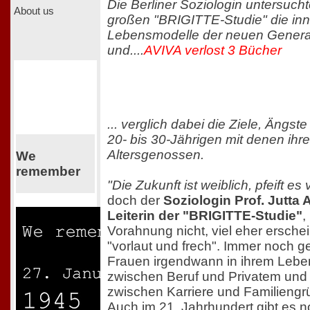
Die Berliner Soziologin untersuc
About us
großen "BRIGITTE-Studie" die inn
Lebensmodelle der neuen Genera
und....
AVIVA verlost 3 Bücher
... verglich dabei die Ziele, Ängs
20- bis 30-Jährigen mit denen ihr
Altersgenossen.
We
remember
"Die Zukunft ist weiblich, pfeift e
doch der
Soziologin Prof. Jutta 
Leiterin der "BRIGITTE-Studie"
,
Vorahnung nicht, viel eher erschein
"vorlaut und frech". Immer noch ge
Frauen irgendwann in ihrem Leben
zwischen Beruf und Privatem und
zwischen Karriere und Familieng
Auch im 21. Jahrhundert gibt es 