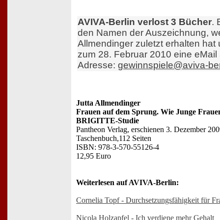
AVIVA-Berlin verlost 3 Bücher
.
den Namen der Auszeichnung, we
Allmendinger zuletzt erhalten hat
zum 28. Februar 2010 eine eMail
Adresse:
gewinnspiele@aviva-ber
Jutta Allmendinger
Frauen auf dem Sprung. Wie Junge Frauen 
BRIGITTE-Studie
Pantheon Verlag, erschienen 3. Dezember 20
Taschenbuch,112 Seiten
ISBN: 978-3-570-55126-4
12,95 Euro
Weiterlesen auf AVIVA-Berlin:
Cornelia Topf - Durchsetzungsfähigkeit für F
Nicola Holzapfel - Ich verdiene mehr Gehalt