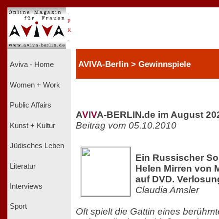
.
P
R
.
AVIVA-Berlin > Gewinnspiele
Aviva - Home
Women + Work
Public Affairs
A
V
I
V
A-BERLIN.de im August 20
Beitrag vom 05.10.2010
Kunst + Kultur
Jüdisches Leben
Ein Russischer So
Literatur
Helen Mirren von 
auf DVD. Verlosun
Interviews
Claudia Amsler
Sport
Oft spielt die Gattin eines berüh