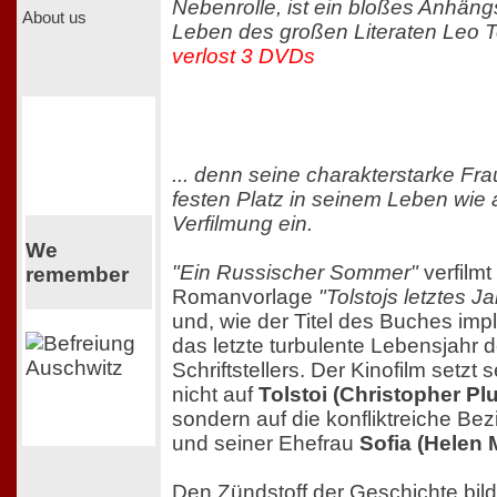
Nebenrolle, ist ein bloßes Anhängs
About us
Leben des großen Literaten Leo Tol
verlost 3 DVDs
... denn seine charakterstarke Fr
festen Platz in seinem Leben wie
Verfilmung ein.
We
"Ein Russischer Sommer"
verfilmt 
remember
Romanvorlage
"Tolstojs letztes Ja
und, wie der Titel des Buches impli
das letzte turbulente Lebensjahr 
Schriftstellers. Der Kinofilm setzt
nicht auf
Tolstoi (Christopher P
sondern auf die konfliktreiche B
und seiner Ehefrau
Sofia (Helen 
Den Zündstoff der Geschichte bil