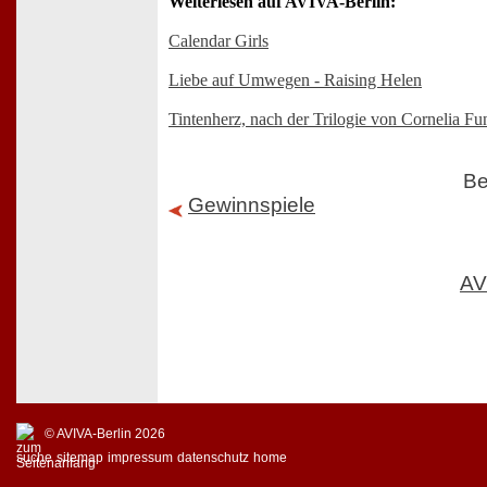
Weiterlesen auf AVIVA-Berlin:
Calendar Girls
Liebe auf Umwegen - Raising Helen
Tintenherz, nach der Trilogie von Cornelia Fu
Be
Gewinnspiele
AV
© AVIVA-Berlin 2026
suche
sitemap
impressum
datenschutz
home