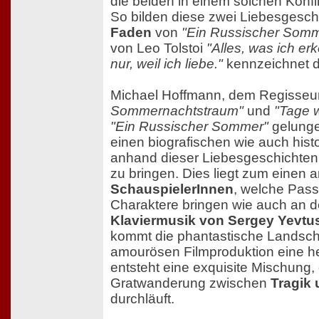
die beiden in einem solchen Konfl
So bilden diese zwei Liebesgesc
Faden
von
"Ein Russischer Som
von Leo Tolstoi
"Alles, was ich er
nur, weil ich liebe."
kennzeichnet d
Michael Hoffmann, dem Regisseu
Sommernachtstraum"
und
"Tage w
"Ein Russischer Sommer"
gelunge
einen biografischen wie auch hist
anhand dieser Liebesgeschichten
zu bringen. Dies liegt zum einen 
SchauspielerInnen
, welche Pass
Charaktere bringen wie auch an d
Klaviermusik von Sergey Yevt
kommt die phantastische Landscha
amourösen Filmproduktion eine he
entsteht eine exquisite Mischung, 
Gratwanderung zwischen
Tragik
durchläuft.