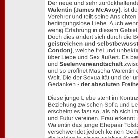
Der neue und sehr zurückhaltende 
Walentin (James McAvoy)
, ist 
Verehrer und teilt seine Ansichten
bedingungslose Liebe. Auch wenn
wenig Erfahrung in diesem Gebiet
Doch dies ändert sich durch die B
geistreichen und selbstbewuss
Condon)
, welche frei und unbek
über Liebe und Sex äußert. Es bau
und
Seelenverwandtschaft
zwisc
und so eröffnet Mascha Walentin
Welt. Die der Sexualität und der 
Gedanken -
der absoluten Freihe
Diese junge Liebe steht im Kontras
Beziehung zwischen Sofia und Le
erscheint es fast so, als ob sich 
und Futur vereinen. Frau erkennt
Walentin das junge Ehepaar Tolsto
verschwendet jedoch keinen Ged