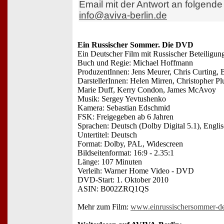
Email mit der Antwort an folgende
info@aviva-berlin.de
Ein Russischer Sommer. Die DVD
Ein Deutscher Film mit Russischer Beteiligun
Buch und Regie: Michael Hoffmann
ProduzentInnen: Jens Meurer, Chris Curting,
DarstellerInnen: Helen Mirren, Christopher P
Marie Duff, Kerry Condon, James McAvoy
Musik: Sergey Yevtushenko
Kamera: Sebastian Edschmid
FSK: Freigegeben ab 6 Jahren
Sprachen: Deutsch (Dolby Digital 5.1), Englis
Untertitel: Deutsch
Format: Dolby, PAL, Widescreen
Bildseitenformat: 16:9 - 2.35:1
Länge: 107 Minuten
Verleih: Warner Home Video - DVD
DVD-Start: 1. Oktober 2010
ASIN: B002ZRQ1QS
Mehr zum Film:
www.einrussischersommer-de