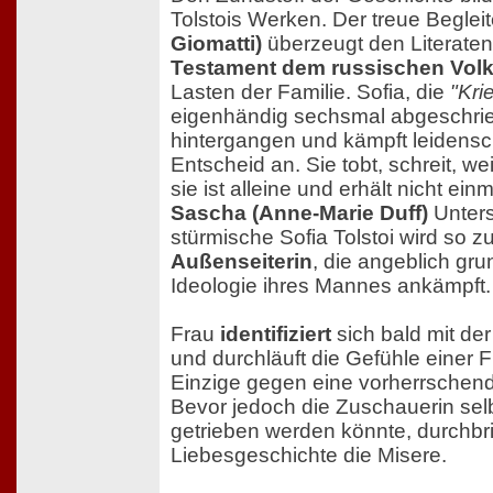
Tolstois Werken. Der treue Beglei
Giomatti)
überzeugt den Literate
Testament dem russischen Vol
Lasten der Familie. Sofia, die
"Kri
eigenhändig sechsmal abgeschrieb
hintergangen und kämpft leidensc
Entscheid an. Sie tobt, schreit, wei
sie ist alleine und erhält nicht ein
Sascha (Anne-Marie Duff)
Unters
stürmische Sofia Tolstoi wird so z
Außenseiterin
, die angeblich gr
Ideologie ihres Mannes ankämpft.
Frau
identifiziert
sich bald mit der 
und durchläuft die Gefühle einer Fr
Einzige gegen eine vorherrschend
Bevor jedoch die Zuschauerin sel
getrieben werden könnte, durchbri
Liebesgeschichte die Misere.