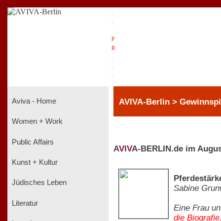
.
.
.
P
R
.
.
.
AVIVA-Berlin > Gewinnspi
Aviva - Home
Women + Work
Public Affairs
A
V
I
V
A-BERLIN.de im Augus
Kunst + Kultur
Pferdestärk
Jüdisches Leben
Sabine Grun
Literatur
Eine Frau un
die Biografie