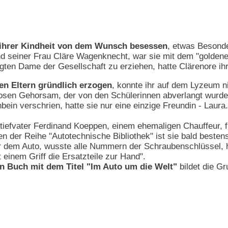
t ihrer Kindheit von dem Wunsch besessen
, etwas Besonde
nd seiner Frau Cläre Wagenknecht, war sie mit dem "goldene
egten Dame der Gesellschaft zu erziehen, hatte Clärenore ih
en Eltern gründlich erzogen
, konnte ihr auf dem Lyzeum n
sen Gehorsam, der von den Schülerinnen abverlangt wurde, 
hbein verschrien, hatte sie nur eine einzige Freundin - La
tiefvater Ferdinand Koeppen, einem ehemaligen Chauffeur, fi
n der Reihe "Autotechnische Bibliothek" ist sie bald bestens
ter dem Auto, wusste alle Nummern der Schraubenschlüssel,
 einem Griff die Ersatzteile zur Hand".
n Buch mit dem Titel "Im Auto um die Welt"
bildet die Gr