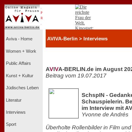
.
P
R
.
AVIVA-Berlin > Interviews
Aviva - Home
Women + Work
Public Affairs
A
V
I
V
A-BERLIN.de im August 20
Beitrag vom 19.07.2017
Kunst + Kultur
Jüdisches Leben
SchspIN - Gedanke
Literatur
Schauspielerin. Be
im Interview mit A
Interviews
Yvonne de Andrés
Sport
Überholte Rollenbilder in Film und