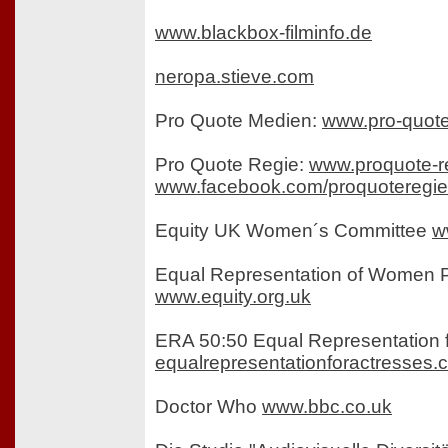
www.blackbox-filminfo.de
neropa.stieve.com
Pro Quote Medien:
www.pro-quot
Pro Quote Regie:
www.proquote-r
www.facebook.com/proquoteregie
Equity UK Women´s Committee
w
Equal Representation of Women P
www.equity.org.uk
ERA 50:50 Equal Representation f
equalrepresentationforactresses.
Doctor Who
www.bbc.co.uk