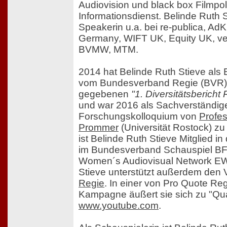
Audiovision und black box Filmpol
Informationsdienst. Belinde Ruth 
Speakerin u.a. bei re-publica, AdK
Germany, WIFT UK, Equity UK, ve
BVMW, MTM.
2014 hat Belinde Ruth Stieve als 
vom Bundesverband Regie (BVR) 
gegebenen
"1. Diversitätsbericht
und war 2016 als Sachverständig
Forschungskolloquium von
Profes
Prommer
(Universität Rostock) z
ist Belinde Ruth Stieve Mitglied in
im Bundesverband Schauspiel B
Women´s Audiovisual Network EW
Stieve unterstützt außerdem den
Regie
. In einer von Pro Quote Regi
Kampagne äußert sie sich zu "Qual
www.youtube.com
.