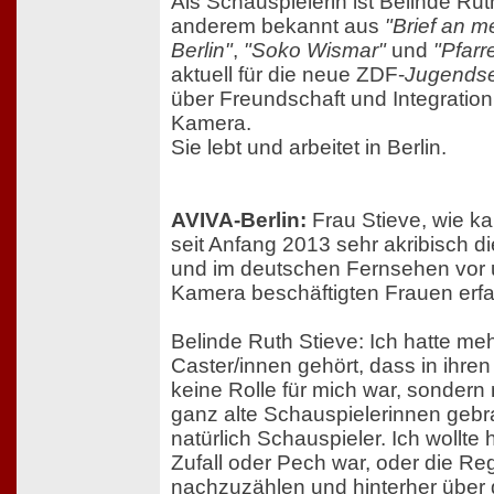
Als Schauspielerin ist Belinde Rut
anderem bekannt aus
"Brief an m
Berlin"
,
"Soko Wismar"
und
"Pfarr
aktuell für die neue ZDF-
Jugends
über Freundschaft und Integration 
Kamera.
Sie lebt und arbeitet in Berlin.
AVIVA-Berlin:
Frau Stieve, wie k
seit Anfang 2013 sehr akribisch d
und im deutschen Fernsehen vor u
Kamera beschäftigten Frauen erf
Belinde Ruth Stieve: Ich hatte me
Caster/innen gehört, dass in ihren
keine Rolle für mich war, sondern
ganz alte Schauspielerinnen geb
natürlich Schauspieler. Ich wollte
Zufall oder Pech war, oder die Rege
nachzuzählen und hinterher über 