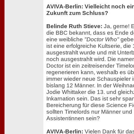
AVIVA-Berlin: Vielleicht noch ei
Zukunft zum Schluss?
Belinde Ruth Stieve:
Ja, gerne! 
die BBC bekannt, dass es Ende d
eine weibliche
"Doctor Who"
geben
ist eine erfolgreiche Kultserie, di
ausgestrahlt wurde und mit Unte
noch ausgestrahlt wird. Die name
Doctor ist ein zeitreisender Timelo
regenerieren kann, weshalb es üb
immer wieder neue Schauspieler in
bislang 12 Männer. In der Weihna
Jodie Whittaker die 13. und gleichz
Inkarnation sein. Das ist sehr sp
Bereicherung für diese Science F
sollten Timelords nur Männer und
Assistentinnen sein?
AVIVA-Berlin:
Vielen Dank für da