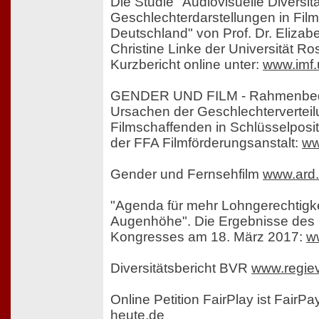
Die Studie "Audiovisuelle Diversit
Geschlechterdarstellungen in Fil
Deutschland" von Prof. Dr. Elizab
Christine Linke der Universität Ros
Kurzbericht online unter:
www.imf.
GENDER UND FILM - Rahmenbed
Ursachen der Geschlechtervertei
Filmschaffenden in Schlüsselposi
der FFA Filmförderungsanstalt:
ww
Gender und Fernsehfilm
www.ard
"Agenda für mehr Lohngerechtigk
Augenhöhe". Die Ergebnisse des
Kongresses am 18. März 2017:
w
Diversitätsbericht BVR
www.regie
Online Petition FairPlay ist FairPa
heute.de