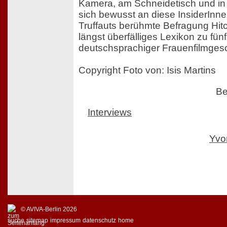
Kamera, am Schneidetisch und in 
sich bewusst an diese InsiderInne
Truffauts berühmte Befragung Hitc
längst überfälliges Lexikon zu fün
deutschsprachiger Frauenfilmgesc
Copyright Foto von: Isis Martins
Be
Interviews
Yvo
© AVIVA-Berlin 2026
suche
sitemap
impressum
datenschutz
home