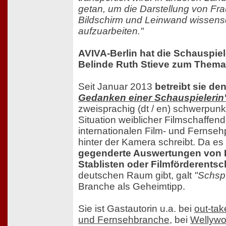
getan, um die Darstellung von Fr
Bildschirm und Leinwand wissensc
aufzuarbeiten."
AVIVA-Berlin hat die Schauspiel
Belinde Ruth Stieve zum Thema 
Seit Januar 2013
betreibt sie de
Gedanken einer Schauspielerin
zweisprachig (dt / en) schwerpun
Situation weiblicher Filmschaffen
internationalen Film- und Fernse
hinter der Kamera schreibt. Da es
gegenderte Auswertungen von 
Stablisten oder Filmförderents
deutschen Raum gibt, galt
"Schsp
Branche als Geheimtipp.
Sie ist Gastautorin u.a. bei
out-tak
und Fernsehbranche
, bei
Wellyw