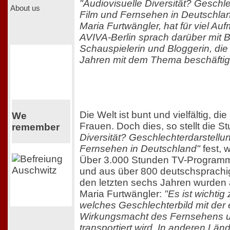
"Audiovisuelle Diversität? Geschl
About us
Film und Fernsehen in Deutschland"
Maria Furtwängler, hat für viel Au
AVIVA-Berlin sprach darüber mit B
Schauspielerin und Bloggerin, die 
Jahren mit dem Thema beschäftig
Die Welt ist bunt und vielfältig, di
We
Frauen. Doch dies, so stellt die S
remember
Diversität? Geschlechterdarstellu
Fernsehen in Deutschland"
fest, w
Über 3.000 Stunden TV-Program
und aus über 800 deutschsprachi
den letzten sechs Jahren wurden a
Maria Furtwängler:
"Es ist wichtig
welches Geschlechterbild mit der
Wirkungsmacht des Fernsehens 
transportiert wird. In anderen Län