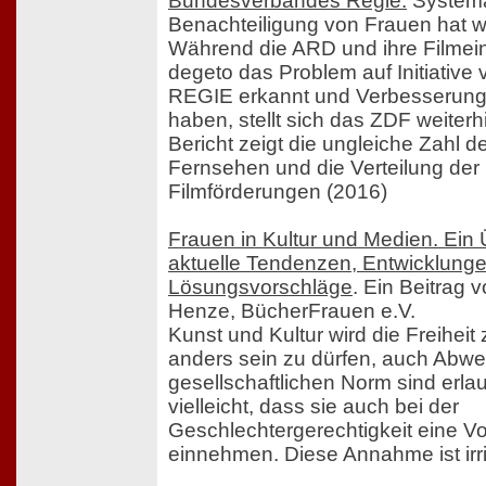
Bundesverbandes Regie.
Systema
Benachteiligung von Frauen hat 
Während die ARD und ihre Filmein
degeto das Problem auf Initiati
REGIE erkannt und Verbesserung
haben, stellt sich das ZDF weiter
Bericht zeigt die ungleiche Zahl d
Fernsehen und die Verteilung der 
Filmförderungen (2016)
Frauen in Kultur und Medien. Ein 
aktuelle Tendenzen, Entwicklung
Lösungsvorschläge
. Ein Beitrag 
Henze, BücherFrauen e.V.
Kunst und Kultur wird die Freihei
anders sein zu dürfen, auch Abw
gesellschaftlichen Norm sind erlau
vielleicht, dass sie auch bei der
Geschlechtergerechtigkeit eine Vor
einnehmen. Diese Annahme ist irri