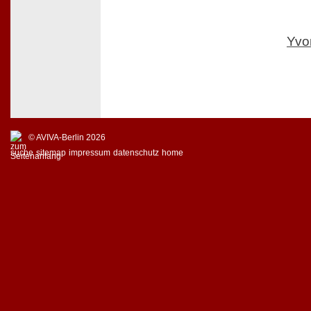
Yvo
© AVIVA-Berlin 2026
suche
sitemap
impressum
datenschutz
home