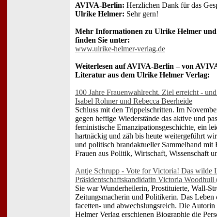
AVIVA-Berlin:
Herzlichen Dank für das Ges
Ulrike Helmer:
Sehr gern!
Mehr Informationen zu Ulrike Helmer un
finden Sie unter:
www.ulrike-helmer-verlag.de
Weiterlesen auf AVIVA-Berlin – von AVIVA
Literatur aus dem Ulrike Helmer Verlag:
100 Jahre Frauenwahlrecht. Ziel erreicht - u
Isabel Rohner und Rebecca Beerheide
Schluss mit den Trippelschritten. Im November
gegen heftige Wiederstände das aktive und pa
feministische Emanzipationsgeschichte, ein lei
hartnäckig und zäh bis heute weitergeführt wir
und politisch brandaktueller Sammelband mit 
Frauen aus Politik, Wirtschaft, Wissenschaft 
Antje Schrupp - Vote for Victoria! Das wilde
Präsidentschaftskandidatin Victoria Woodhull
Sie war Wunderheilerin, Prostituierte, Wall-St
Zeitungsmacherin und Politikerin. Das Leben 
facetten- und abwechslungsreich. Die Autorin po
Helmer Verlag erschienen Biographie die Pers