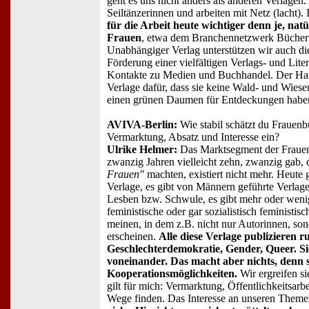
geht es uns nicht anders als anderen Verlagen.
Seiltänzerinnen und arbeiten mit Netz (lacht).
für die Arbeit heute wichtiger denn je, natü
Frauen
, etwa dem Branchennetzwerk Bücherf
Unabhängiger Verlag unterstützen wir auch di
Förderung einer vielfältigen Verlags- und Lite
Kontakte zu Medien und Buchhandel. Der Han
Verlage dafür, dass sie keine Wald- und Wiese
einen grünen Daumen für Entdeckungen habe
AVIVA-Berlin:
Wie stabil schätzt du Frauenb
Vermarktung, Absatz und Interesse ein?
Ulrike Helmer:
Das Marktsegment der Frauen
zwanzig Jahren vielleicht zehn, zwanzig gab, 
Frauen"
machten, existiert nicht mehr. Heute 
Verlage, es gibt von Männern geführte Verlag
Lesben bzw. Schwule, es gibt mehr oder weni
feministische oder gar sozialistisch feministis
meinen, in dem z.B. nicht nur Autorinnen, so
erscheinen.
Alle diese Verlage publizieren
Geschlechterdemokratie, Gender, Queer. Sie
voneinander. Das macht aber nichts, denn si
Kooperationsmöglichkeiten.
Wir ergreifen si
gilt für mich: Vermarktung, Öffentlichkeitsarb
Wege finden. Das Interesse an unseren Themen