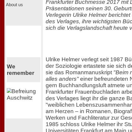
Frankfurter Buchmesse 2017 mit
About us
Präsentationen seinen 30. Geburtst
Verlegerin Ulrike Helmer berichtet
des Verlages, ihre wichtigsten Bü
sich die Verlagslandschaft heute v
Ulrike Helmer verlegt seit 1987 Bü
der Soziologie ertastete sie sich
We
sie das Romanmanuskript
"Beim 
remember
alles anders"
einer befreundeten N
gern Buchhandlungsluft atmete u
Frankfurter Frauenbuchladen arbe
des Verlages liegt ihr die ganze B
"weiblichen Lebenszusammenhang
am Herzen – in Romanen, Biografi
Werken und Fachliteratur zur Ges
1985 schloss Ulrike Helmer ihr S
Universitäten Frankfurt am Main 