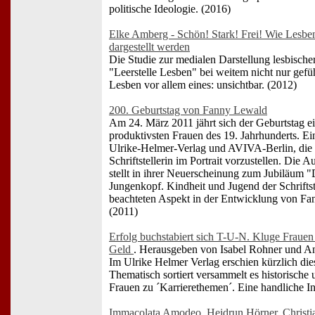
politische Ideologie. (2016)
Elke Amberg - Schön! Stark! Frei! Wie Lesben 
dargestellt werden
Die Studie zur medialen Darstellung lesbischer
"Leerstelle Lesben" bei weitem nicht nur gefühl
Lesben vor allem eines: unsichtbar. (2012)
200. Geburtstag von Fanny Lewald
Am 24. März 2011 jährt sich der Geburtstag ei
produktivsten Frauen des 19. Jahrhunderts. E
Ulrike-Helmer-Verlag und AVIVA-Berlin, die 
Schriftstellerin im Portrait vorzustellen. Die
stellt in ihrer Neuerscheinung zum Jubiläum
Jungenkopf. Kindheit und Jugend der Schriftst
beachteten Aspekt in der Entwicklung von Fa
(2011)
Erfolg buchstabiert sich T-U-N. Kluge Frauen
Geld
. Herausgeben von Isabel Rohner und A
Im Ulrike Helmer Verlag erschien kürzlich die
Thematisch sortiert versammelt es historische 
Frauen zu ´Karrierethemen´. Eine handliche In
Immacolata Amodeo, Heidrun Hörner, Christia