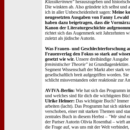
Klassikerinnen"
herauszugeben und historische
Die winkten ab. Also gründete ich selbst und a
ich in aller Unbescheidenheit sagen:
Meine k
neugesetzten Ausgaben von Fanny Lewald - 
haben dazu beigetragen, dass die Vormärza
Kanon der Literaturgeschichte aufgenomme
richtet sich das Augenmerk seit Jahrzehnten w
zuletzt als jüdische Autorin.
Was Frauen- und Geschlechterforschung an
Frauenverlag den Fokus so stark auf wissen
gesetzt wie wir.
Unsere dreibändige Ausgabe
feministischer Theorie"
ist Grundlagenlektüre.
Segment Wissenschaft der Markt aber stark ve
gesellschaftlich breit aufgegriffen worden. Si
schlicht missverstanden oder reaktionär zur Ang
AVIVA-Berlin:
Wie hat sich das Programm im
und welches sind für dich die wichtigsten Bü
Ulrike Helmer:
Das wichtigste Buch? Immer 
arbeiten (lacht). Das Programm hat sich stärker 
verschoben, einer mit starken Themen und st
zentrales Buch in diesem Herbst –
"Wir sind n
der Pariser Autorin Olivia Rosenthal – wirft a
die Frage auf, was uns mit der Welt verbindet,