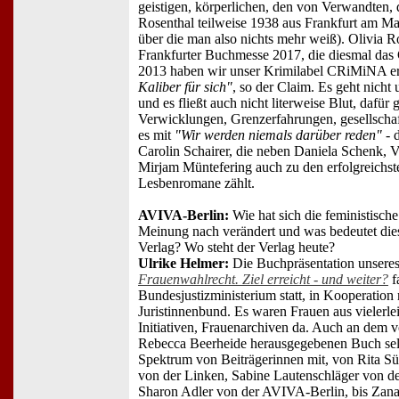
geistigen, körperlichen, den von Verwandten, 
Rosenthal teilweise 1938 aus Frankfurt am Ma
über die man also nichts mehr weiß). Olivia Ro
Frankfurter Buchmesse 2017, die diesmal das 
2013 haben wir unser Krimilabel CRiMiNA e
Kaliber für sich"
, so der Claim. Es geht nich
und es fließt auch nicht literweise Blut, dafü
Verwicklungen, Grenzerfahrungen, gesellschaf
es mit
"Wir werden niemals darüber reden"
- 
Carolin Schairer, die neben Daniela Schenk,
Mirjam Müntefering auch zu den erfolgreichst
Lesbenromane zählt.
AVIVA-Berlin:
Wie hat sich die feministische
Meinung nach verändert und was bedeutet die
Verlag? Wo steht der Verlag heute?
Ulrike Helmer:
Die Buchpräsentation unseres
Frauenwahlrecht. Ziel erreicht - und weiter?
f
Bundesjustizministerium statt, in Kooperatio
Juristinnenbund. Es waren Frauen aus vielerle
Initiativen, Frauenarchiven da. Auch an dem 
Rebecca Beerheide herausgegebenen Buch selbs
Spektrum von Beiträgerinnen mit, von Rita S
von der Linken, Sabine Lautenschläger von d
Sharon Adler von der AVIVA-Berlin, bis Za