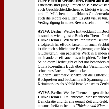
vieler Hinsicht verunsichert, rüttelt auch 
Einerseits sind junge Frauen so selbstbewusst w
auch Geschlechterklischees so klebrig wie nie
umhüllt Mädchen, himmelblaues Gendermarketi
auch die Köpfe der Eltern. Es gibt viel zu tun,
Verängstigung in neues Bewusstsein und in M
AVIVA-Berlin:
Welche Entwicklung im Buchma
besonders wichtig, ist e-Book ein Thema für d
Ulrike Helmer:
Wir verkaufen unsere Belletris
erfolgreich im eBook, lassen nun auch Sachbü
ist für mich schlicht eine Ergänzung zum klas
Glücksgefühl, ein papiernes Werk in Händen 
mich andererseits auch dazu inspiriert, "echte
Seit diesem Herbst gibt es bei uns besonders a
Olivia Rosenthals Buch über das Verschwinden
schwarzes Loch im Buchdeckel ...
Auf dem Buchmarkt schätze ich die Entwicklu
Buchpreisen und beobachte mit Spannung die
Krimimarktes als Abbild bzw. kritisches Zerrbi
AVIVA-Berlin:
Welche Themen liegen dir be
Ulrike Helmer:
Frauenrechte, Menschenrechte,
Demokratie und für alle genug Zeit und Geld,
umsonst heißt es bei uns
"Bücher sind Klamott