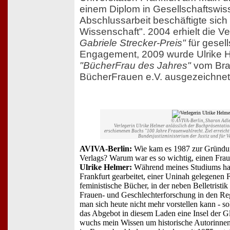
einem Diplom in Gesellschaftswis
Abschlussarbeit beschäftigte sich
Wissenschaft". 2004 erhielt die V
Gabriele Strecker-Preis"
für gesell
Engagement, 2009 wurde Ulrike H
"BücherFrau des Jahres"
vom Bra
BücherFrauen e.V. ausgezeichnet
© AVIVA-Berlin, Sharon Adle
Verlegerin Ulrike Helmer anlässlich der Buchpräsentatio
erschienenen Buchs "100 Jahre Frauenwahlrecht. Ziel erreicht 
Bundesjustizministerium der Justiz und für 
AVIVA-Berlin:
Wie kam es 1987 zur Gründu
Verlags? Warum war es so wichtig, einen Fra
Ulrike Helmer:
Während meines Studiums ha
Frankfurt gearbeitet, einer Uninah gelegenen
feministische Bücher, in der neben Belletristik 
Frauen- und Geschlechterforschung in den Rega
man sich heute nicht mehr vorstellen kann - so
das Abgebot in diesem Laden eine Insel der Gl
wuchs mein Wissen um historische Autorinnen