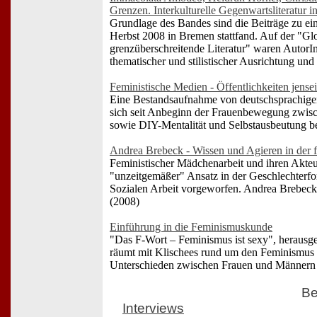
Grenzen. Interkulturelle Gegenwartsliteratur 
Grundlage des Bandes sind die Beiträge zu ein
Herbst 2008 in Bremen stattfand. Auf der "Glo
grenzüberschreitende Literatur" waren AutorIn
thematischer und stilistischer Ausrichtung und
Feministische Medien - Öffentlichkeiten jense
Eine Bestandsaufnahme von deutschsprachigen
sich seit Anbeginn der Frauenbewegung zwisc
sowie DIY-Mentalität und Selbstausbeutung 
Andrea Brebeck - Wissen und Agieren in der 
Feministischer Mädchenarbeit und ihren Akteu
"unzeitgemäßer" Ansatz in der Geschlechterfo
Sozialen Arbeit vorgeworfen. Andrea Brebeck h
(2008)
Einführung in die Feminismuskunde
"Das F-Wort – Feminismus ist sexy", herausg
räumt mit Klischees rund um den Feminismus 
Unterschieden zwischen Frauen und Männern 
Be
Interviews