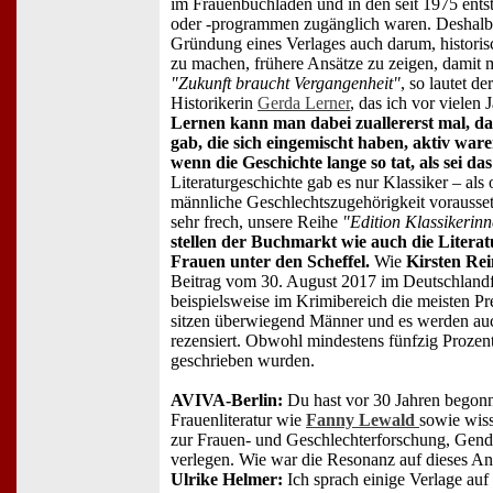
im Frauenbuchladen und in den seit 1975 ent
oder -programmen zugänglich waren. Deshalb 
Gründung eines Verlages auch darum, historis
zu machen, frühere Ansätze zu zeigen, damit
"Zukunft braucht Vergangenheit"
, so lautet de
Historikerin
Gerda Lerner
, das ich vor vielen 
Lernen kann man dabei zuallererst mal, d
gab, die sich eingemischt haben, aktiv war
wenn die Geschichte lange so tat, als sei das
Literaturgeschichte gab es nur Klassiker – als
männliche Geschlechtszugehörigkeit vorausse
sehr frech, unsere Reihe
"Edition Klassikerin
stellen der Buchmarkt wie auch die Literat
Frauen unter den Scheffel.
Wie
Kirsten Re
Beitrag vom 30. August 2017 im Deutschlandf
beispielsweise im Krimibereich die meisten Pr
sitzen überwiegend Männer und es werden au
rezensiert. Obwohl mindestens fünfzig Prozen
geschrieben wurden.
AVIVA-Berlin:
Du hast vor 30 Jahren begonn
Frauenliteratur wie
Fanny Lewald
sowie wiss
zur Frauen- und Geschlechterforschung, Gend
verlegen. Wie war die Resonanz auf dieses A
Ulrike Helmer:
Ich sprach einige Verlage auf