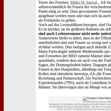
Terres des Femmes,
Mithu M. Sanyal
... Ich f
selbstverständlich für Frauen der verschiedens
Punkt einig zu sein: Dass gewonnenes Frauente
ausgebaut werden muss und man sich da auch l
als Feministin zu gelten.
Auch auf das Lesepublikum bezogen, sind F
Es ist leichter, sie im größeren Rahmen als sel
sind auch Lesbenromane nicht mehr unbed
Andererseits bleibt es dabei, dass in der Öffen
unterbelichtet sind und Frauen zu wenig und 
sichtbar werden. Dies belegen auch aktuelle Z
Maria Furtwängler initiierte Medienstudie aus
und Fernsehen der BRD zumeist Männer über
quantitativ, sondern dass sie auch von der Funkt
Sagen, die Deutungshoheit haben. Dagegen gib
Frauen in den Hauptrollen, allerdings nur Frau
Rollen sind obendrein stereotyp, d.h.,die Frau
Beziehung und Partnerschaft. Als Nachrichten
Expertenrunden (79%), auch als Comediens fu
Männer. Sie überwiegen also an Menge wie a
© AVIVA-Berlin, Sharon Adle
Verlegerin Ulrike Helmer mit Herausgeberin Isabel Rohner anl
Ulrike Helmer Verlag erschienenen Buchs "100 Jahre Frauenwahl
am 26. Juli 2017 im Bundesjustizministerium der Justiz