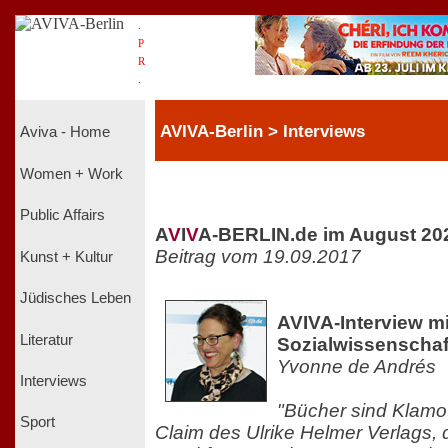
.
P
R
.
AVIVA-Berlin > Interviews
Aviva - Home
Women + Work
Public Affairs
A
V
I
V
A-BERLIN.de im August 20
Beitrag vom 19.09.2017
Kunst + Kultur
Jüdisches Leben
AVIVA-Interview mi
Literatur
Sozialwissenschaft
Yvonne de Andrés
Interviews
"Bücher sind Klamott
Sport
Claim des Ulrike Helmer Verlags, 