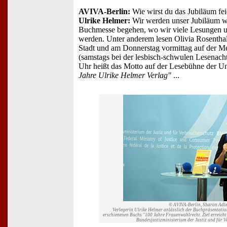
AVIVA-Berlin:
Wie wirst du das Jubiläum fei
Ulrike Helmer:
Wir werden unser Jubiläum w
Buchmesse begehen, wo wir viele Lesungen u
werden. Unter anderem lesen Olivia Rosentha
Stadt und am Donnerstag vormittag auf der Me
(samstags bei der lesbisch-schwulen Lesenach
Uhr heißt das Motto auf der Lesebühne der 
Jahre Ulrike Helmer Verlag"
...
© AVIVA-Berlin, Sharon Adle
Verlegerin Ulrike Helmer anlässlich der Buchpräsentatio
erschienenen Buchs "100 Jahre Frauenwahlrecht. Ziel erreicht 
Bundesjustizministerium der Justiz und für 