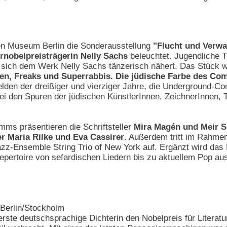
en Museum Berlin die Sonderausstellung
"Flucht und Verwa
rnobelpreisträgerin Nelly Sachs
beleuchtet. Jugendliche 
s sich dem Werk Nelly Sachs tänzerisch nähert. Das Stück 
en, Freaks und Superrabbis. Die jüdische Farbe des Co
lden der dreißiger und vierziger Jahre, die Underground-Co
ei den Spuren der jüdischen KünstlerInnen, ZeichnerInnen, T
ms präsentieren die Schriftsteller
Mira Magén und Meir S
r Maria Rilke und Eva Cassirer
. Außerdem tritt im Rahme
-Ensemble String Trio of New York auf. Ergänzt wird da
epertoire von sefardischen Liedern bis zu aktuellem Pop aus 
, Berlin/Stockholm
erste deutschsprachige Dichterin den Nobelpreis für Literatu