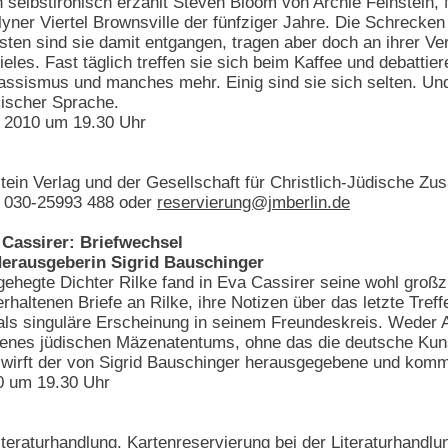
ich selbstironisch erzählt Steven Bloom von Archie Feinstei
ner Viertel Brownsville der fünfziger Jahre. Die Schrecken
ten sind sie damit entgangen, tragen aber doch an ihrer Ve
vieles. Fast täglich treffen sie sich beim Kaffee und debattie
Rassismus und manches mehr. Einig sind sie sich selten. Un
lischer Sprache.
 2010 um 19.30 Uhr
tein Verlag und der Gesellschaft für Christlich-Jüdische Zu
l. 030-25993 488 oder
reservierung@jmberlin.de
 Cassirer: Briefwechsel
Herausgeberin Sigrid Bauschinger
ehegte Dichter Rilke fand in Eva Cassirer seine wohl großzü
rhaltenen Briefe an Rilke, ihre Notizen über das letzte Tref
als singuläre Erscheinung in seinem Freundeskreis. Weder Ar
jenes jüdischen Mäzenatentums, ohne das die deutsche Kunst
h wirft der von Sigrid Bauschinger herausgegebene und komme
0 um 19.30 Uhr
teraturhandlung. Kartenreservierung bei der Literaturhandlu