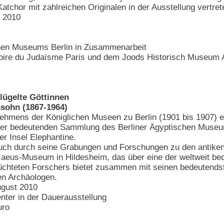
tchor mit zahlreichen Originalen in der Ausstellung vertret
t 2010
chen Museums Berlin in Zusammenarbeit
stoire du Judaïsme Paris und dem Joods Historisch Museum
flügelte Göttinnen
sohn (1867-1964)
nehmens der Königlichen Museen zu Berlin (1901 bis 1907) 
der bedeutenden Sammlung des Berliner Ägyptischen Museum
er Insel Elephantine.
h durch seine Grabungen und Forschungen zu den antiken He
zaeus-Museum in Hildesheim, das über eine der weltweit b
lüchteten Forschers bietet zusammen mit seinen bedeutends
en Archäologen.
ugust 2010
nter in der Dauerausstellung
uro