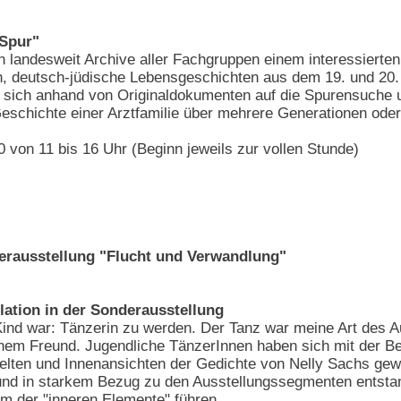
 Spur"
n landesweit Archive aller Fachgruppen einem interessierte
n, deutsch-jüdische Lebensgeschichten aus dem 19. und 20.
 sich anhand von Originaldokumenten auf die Spurensuche 
eschichte einer Arztfamilie über mehrere Generationen oder
 von 11 bis 16 Uhr (Beginn jeweils zur vollen Stunde)
rausstellung "Flucht und Verwandlung"
lation in der Sonderausstellung
ind war: Tänzerin zu werden. Der Tanz war meine Art des A
inem Freund. Jugendliche TänzerInnen haben sich mit der Be
welten und Innenansichten der Gedichte von Nelly Sachs g
und in starkem Bezug zu den Ausstellungssegmenten entstan
m der "inneren Elemente" führen.