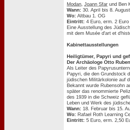
Modan
,
Joann Sfar
und Ben Ka
Wann:
30. April bis 8. Augus
Wo:
Altbau 1. OG
Eintritt:
4 Euro, erm. 2 Euro
Eine Ausstellung des Jüdis
mit dem Musée d'art et d'hi
Kabinettausstellungen
Heiligtümer, Papyri und ge
Der Archäologe Otto Ruben
Als Leiter des Papyrusunter
Papyri, die den Grundstock 
jüdischen Militärkolonie auf d
Bekannt wurde Rubensohn auc
später das renommierte Peli
des 1939 in die Schweiz gef
Leben und Werk des jüdisch
Wann:
18. Februar bis 15. A
Wo:
Rafael Roth Learning Ce
Eintritt:
5 Euro, erm. 2,50 E