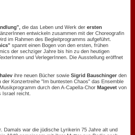
ndlung",
die das Leben und Werk der
ersten
TänzerInnen entwickeln zusammen mit der Choreografin
wird im Rahmen des Begleitprogramms aufgeführt.
mics"
spannt einen Bogen von den ersten, frühen
mics der sechziger Jahre bis hin zu den heutigen
exterInnen und VerlegerInnen. Die Ausstellung eröffnet
halev
ihre neuen Bücher sowie
Sigrid Bauschinger
den
n der Konzertreihe "Im buntesten Chaos" das Ensemble
s Musikprogramm durch den A-Capella-Chor
Magevet
von
Israel reicht.
r. Damals war die jüdische Lyrikerin 75 Jahre alt und