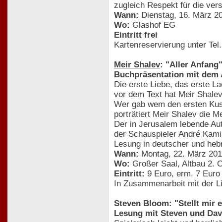
zugleich Respekt für die ver
Wann:
Dienstag, 16. März 2
Wo:
Glashof EG
Eintritt frei
Kartenreservierung unter Te
Meir Shalev
: "Aller Anfang
Buchpräsentation mit dem 
Die erste Liebe, das erste L
vor dem Text hat Meir Shalev
Wer gab wem den ersten Kus
porträtiert Meir Shalev die 
Der in Jerusalem lebende Au
der Schauspieler André Kamin
Lesung in deutscher und heb
Wann:
Montag, 22. März 201
Wo:
Großer Saal, Altbau 2. 
Eintritt:
9 Euro, erm. 7 Euro
In Zusammenarbeit mit der Li
Steven Bloom: "Stellt mir 
Lesung mit Steven und Da