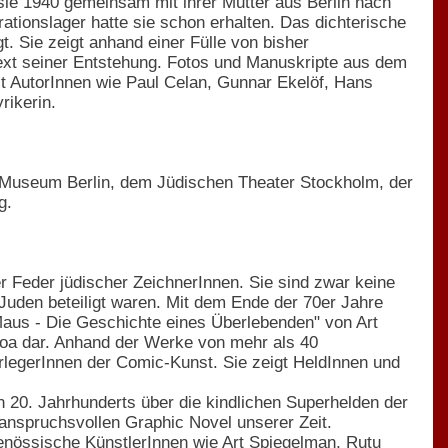
 sie 1940 gemeinsam mit ihrer Mutter aus Berlin nach
rationslager hatte sie schon erhalten. Das dichterische
 Sie zeigt anhand einer Fülle von bisher
ntext seiner Entstehung. Fotos und Manuskripte aus dem
t AutorInnen wie Paul Celan, Gunnar Ekelöf, Hans
rikerin.
n Museum Berlin, dem Jüdischen Theater Stockholm, der
g.
 Feder jüdischer ZeichnerInnen. Sie sind zwar keine
 Juden beteiligt waren. Mit dem Ende der 70er Jahre
Maus - Die Geschichte eines Überlebenden" von Art
Shoa dar. Anhand der Werke von mehr als 40
erlegerInnen der Comic-Kunst. Sie zeigt HeldInnen und
 20. Jahrhunderts über die kindlichen Superhelden der
 anspruchsvollen Graphic Novel unserer Zeit.
enössische KünstlerInnen wie
Art Spiegelman
,
Rutu