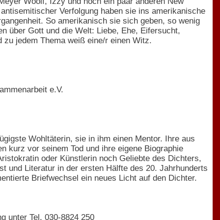
n, Meyer Woolf, Izzy und noch ein paar anderen New
 antisemitischer Verfolgung haben sie ins amerikanische
rgangenheit. So amerikanisch sie sich geben, so wenig
ren über Gott und die Welt: Liebe, Ehe, Eifersucht,
d zu jedem Thema weiß eine/r einen Witz.
sammenarbeit e.V.
gigste Wohltäterin, sie in ihm einen Mentor. Ihre aus
fen kurz vor seinem Tod und ihre eigene Biographie
istokratin oder Künstlerin noch Geliebte des Dichters,
 und Literatur in der ersten Hälfte des 20. Jahrhunderts
ntierte Briefwechsel ein neues Licht auf den Dichter.
ng unter Tel. 030-8824 250