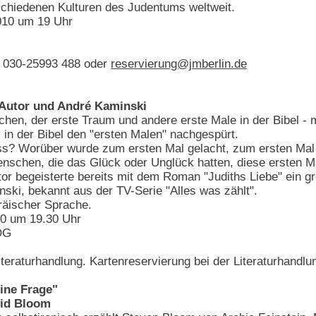
schiedenen Kulturen des Judentums weltweit.
010 um 19 Uhr
l. 030-25993 488 oder
reservierung@jmberlin.de
"
Autor und André Kaminski
achen, der erste Traum und andere erste Male in der Bibel 
 in der Bibel den "ersten Malen" nachgespürt.
s? Worüber wurde zum ersten Mal gelacht, zum ersten Mal
Menschen, die das Glück oder Unglück hatten, diese ersten M
tor begeisterte bereits mit dem Roman "Judiths Liebe" ein 
ski, bekannt aus der TV-Serie "Alles was zählt".
räischer Sprache.
0 um 19.30 Uhr
OG
teraturhandlung. Kartenreservierung bei der Literaturhandlu
eine Frage"
vid Bloom