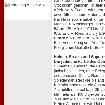
hatte fast dreißig Jahre im 
Stockholm geflohen. In allerl
Werk Nelly Sachs´ wird erstm
unveröffentlichtem Material 
Nachlass sowie unbekannte T
Magnus Enzensberger und Selm
Wann:
25. März 2010 bis 27.
Wo:
Eric F. Ross Gallery E
Eintritt:
5 Euro, erm. 2,50 E
Eine Ausstellung von Aris F
Königlichen Bibliothek Stoc
Helden, Freaks und Superr
Die jüdische Farbe des Co
Superman, Batman, die Fanta
jüdischen Helden, aber Beleg
entstehenden Comic-Roman we
Spiegelman stellt die bislan
KünstlerInnen folgt die Auss
AntiheldInnen, schlagkräftig
Mit mehr als 400 Objekten sp
30er und 40er Jahre, der Und
Neben Altmeistern wie Rube 