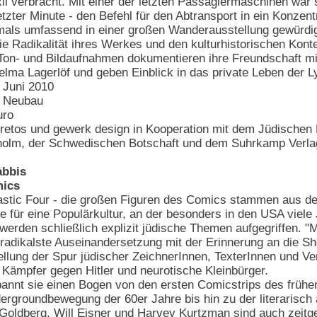
Exil verbracht. Mit einer der letzten Passagiermaschinen war
etzter Minute - den Befehl für den Abtransport in ein Konzent
als umfassend in einer großen Wanderausstellung gewürdigt.
die Radikalität ihres Werkes und den kulturhistorischen Ko
on- und Bildaufnahmen dokumentieren ihre Freundschaft mi
a Lagerlöf und geben Einblick in das private Leben der Ly
 Juni 2010
G Neubau
uro
ioretos und gewerk design in Kooperation mit dem Jüdische
kholm, der Schwedischen Botschaft und dem Suhrkamp Verla
abbis
mics
stic Four - die großen Figuren des Comics stammen aus der
e für eine Populärkultur, an der besonders in den USA viele
rden schließlich explizit jüdische Themen aufgegriffen. "
g radikalste Auseinandersetzung mit der Erinnerung an die 
tellung der Spur jüdischer ZeichnerInnen, TexterInnen und V
e Kämpfer gegen Hitler und neurotische Kleinbürger.
annt sie einen Bogen von den ersten Comicstrips des frühen
ergroundbewegung der 60er Jahre bis hin zu der literarisch
Goldberg, Will Eisner und Harvey Kurtzman sind auch zeitg