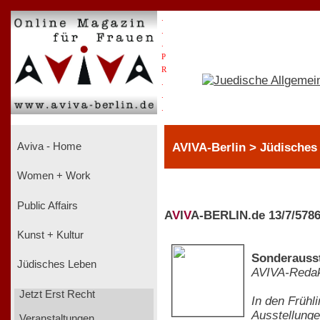
.
.
.
P
R
.
.
.
AVIVA-Berlin > Jüdisches
Aviva - Home
Women + Work
Public Affairs
A
V
I
V
A-BERLIN.de 13/7/578
Kunst + Kultur
Sonderausst
Jüdisches Leben
AVIVA-Redak
Jetzt Erst Recht
In den Frühl
Ausstellunge
Veranstaltungen