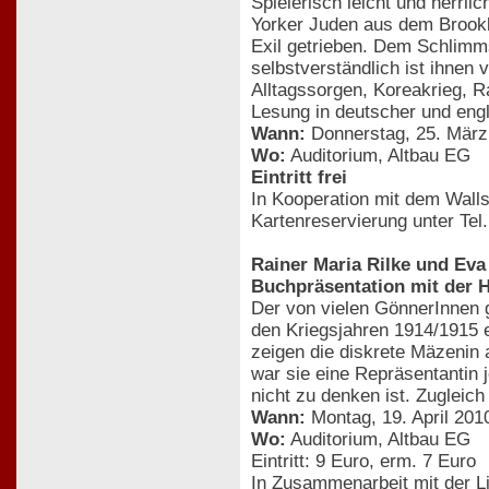
Spielerisch leicht und herrl
Yorker Juden aus dem Brookly
Exil getrieben. Dem Schlimms
selbstverständlich ist ihnen 
Alltagssorgen, Koreakrieg, 
Lesung in deutscher und eng
Wann:
Donnerstag, 25. März
Wo:
Auditorium, Altbau EG
Eintritt frei
In Kooperation mit dem Walls
Kartenreservierung unter Te
Rainer Maria Rilke und Eva
Buchpräsentation mit der 
Der von vielen GönnerInnen g
den Kriegsjahren 1914/1915 e
zeigen die diskrete Mäzenin 
war sie eine Repräsentantin 
nicht zu denken ist. Zugleic
Wann:
Montag, 19. April 201
Wo:
Auditorium, Altbau EG
Eintritt: 9 Euro, erm. 7 Euro
In Zusammenarbeit mit der Li