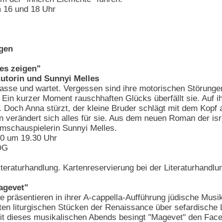
 16 und 18 Uhr
ngen
 es zeigen"
utorin und Sunnyi Melles
rasse und wartet. Vergessen sind ihre motorischen Störunge
Ein kurzer Moment rauschhaften Glücks überfällt sie. Auf ihr
 Doch Anna stürzt, der kleine Bruder schlägt mit dem Kopf 
n verändert sich alles für sie. Aus dem neuen Roman der isr
lmschauspielerin Sunnyi Melles.
0 um 19.30 Uhr
OG
teraturhandlung. Kartenreservierung bei der Literaturhandlu
agevet"
le präsentieren in ihrer A-cappella-Aufführung jüdische Musi
en liturgischen Stücken der Renaissance über sefardische L
it dieses musikalischen Abends besingt "Magevet" den Face