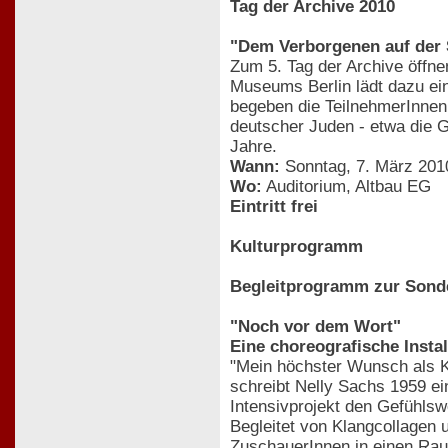
Tag der Archive 2010
"Dem Verborgenen auf der
Zum 5. Tag der Archive öffne
Museums Berlin lädt dazu ei
begeben die TeilnehmerInnen
deutscher Juden - etwa die G
Jahre.
Wann:
Sonntag, 7. März 2010
Wo:
Auditorium, Altbau EG
Eintritt frei
Kulturprogramm
Begleitprogramm zur Sonde
"Noch vor dem Wort"
Eine choreografische Instal
"Mein höchster Wunsch als K
schreibt Nelly Sachs 1959 e
Intensivprojekt den Gefühls
Begleitet von Klangcollagen 
ZuschauerInnen in einen Rau