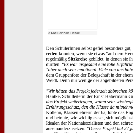
© Karl-Reinhold Fiebak
Den SchülerInnen selbst gefiel besonders gut, 
reden
konnten, wenn sie etwas "auf dem Herz
regelmäßig
Sitzkreise
gebildet, in denen sie i
durften.
"Es war insgesamt eine tolle Erfahru
"aber auch sehr emotional. Viele von uns hab
dem Gruppenfoto der Belegschaft in der ehema
Weidt. Denn nur wenige der abgebildeten Pers
"Wir hätten das Projekt jederzeit abbrechen k
Hantke, Schulleiterin der Ernst-Habermann-G
das Projekt weitertragen, waren sehr wissbegie
Erfahrungsschatz, den die Klasse da mitnehm
Kollehn, Klassenlehrerin der 6a, lobte das En
und betonte, wie wichtig es sei, sich möglichst
Idealen der Nationalsozialisten und den schre
auseinanderzusetzen.
"Dieses Projekt hat 27 