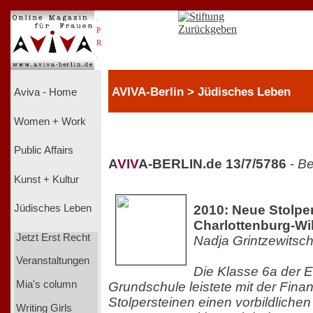
.
P
R
.
AVIVA-Berlin > Jüdisches Leben
Aviva - Home
Women + Work
Public Affairs
A
V
I
V
A-BERLIN.de 13/7/5786
-
Be
Kunst + Kultur
2010: Neue Stolper
Jüdisches Leben
Charlottenburg-Wi
Jetzt Erst Recht
Nadja Grintzewitsc
Veranstaltungen
Die Klasse 6a der 
Mia's column
Grundschule leistete mit der Fina
Stolpersteinen einen vorbildliche
Writing Girls