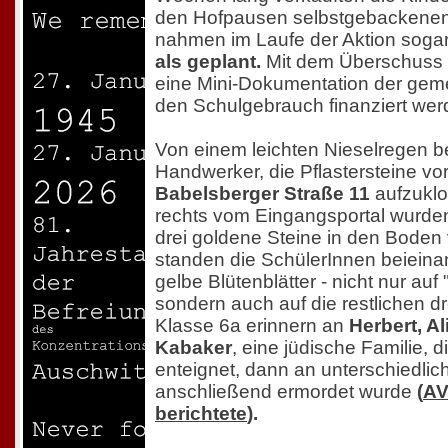
den Hofpausen selbstgebackene
nahmen im Laufe der Aktion soga
als geplant.
Mit dem Überschuss s
eine Mini-Dokumentation der geme
den Schulgebrauch finanziert wer
Von einem leichten Nieselregen b
Handwerker, die Pflastersteine v
Babelsberger Straße 11
aufzuklo
rechts vom Eingangsportal wurde
drei goldene Steine in den Boden
standen die SchülerInnen beieina
gelbe Blütenblätter - nicht nur auf 
sondern auch auf die restlichen dr
Klasse 6a erinnern an
Herbert, Al
Kabaker
, eine jüdische Familie, 
enteignet, dann an unterschiedlich
anschließend ermordet wurde
(
AV
berichtete
).