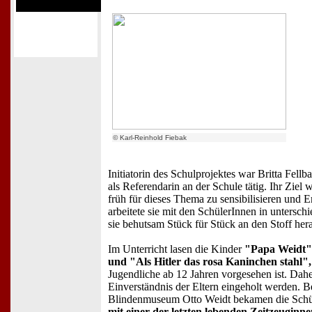
© Karl-Reinhold Fiebak
Initiatorin des Schulprojektes war Britta Fellb
als Referendarin an der Schule tätig. Ihr Ziel 
früh für dieses Thema zu sensibilisieren und
arbeitete sie mit den SchülerInnen in untersch
sie behutsam Stück für Stück an den Stoff her
Im Unterricht lasen die Kinder
"Papa Weidt"
und "Als Hitler das rosa Kaninchen stahl",
Jugendliche ab 12 Jahren vorgesehen ist. Dahe
Einverständnis der Eltern eingeholt werden. 
Blindenmuseum Otto Weidt bekamen die Schül
mit einer der letzten lebenden Zeitzeuginne