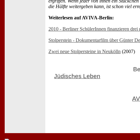
ergriffen. Wenn jeder von ihnen ein Stückchen 
die Hälfte weitergeben kann, ist schon viel erre
Weiterlesen auf AVIVA-Berlin:
2010 - Berliner SchülerInnen finanzieren drei 
Stolperstein - Dokumentarfilm über Günter D
Zwei neue Stolpersteine in Neukölln
(2007)
Be
Jüdisches Leben
AV