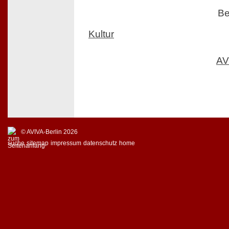
Be
Kultur
AV
© AVIVA-Berlin 2026
suche
sitemap
impressum
datenschutz
home