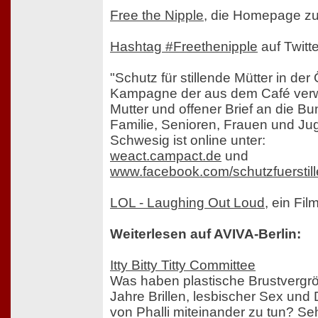
Free the Nipple
, die Homepage z
Hashtag #Freethenipple
auf Twitte
"Schutz für stillende Mütter in der Ö
Kampagne der aus dem Café verw
Mutter und offener Brief an die Bu
Familie, Senioren, Frauen und J
Schwesig ist online unter:
weact.campact.de
und
www.facebook.com/schutzfuerstil
LOL - Laughing Out Loud
, ein Fi
Weiterlesen auf AVIVA-Berlin:
Itty Bitty Titty Committee
Was haben plastische Brustvergr
Jahre Brillen, lesbischer Sex und
von Phalli miteinander zu tun? Sehr