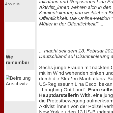
Initiatorin und Regisseurin Lina E
About us
Aktivist_innen wehren sich in de
Kriminalisierung von weiblichen Br
Öffentlichkeit. Die Online-Petition 
Mütter in der Öffentlichkeit!" ...
... macht seit dem 18. Februar 20
Deutschland auf Diskriminierung
We
remember
Sechs junge Frauen mit nackten 
mit im Wind wehenden pinken u
durch die Straßen Manhattans. So
US-Regisseurin Lina Esco, bekan
- Laughing Out Loud".
Esco selbst
Hauptdarstellerin With
, eine jung
die Protestbewegung aufmerksam w
Aktivist_innen von der Polizei ver
New York zu den 13 US-Bundestaa