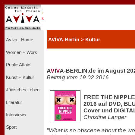
.
P
R
.
AVIVA-Berlin > Kultur
Aviva - Home
Women + Work
Public Affairs
A
V
I
V
A-BERLIN.de im August 20
Beitrag vom 19.02.2016
Kunst + Kultur
Jüdisches Leben
FREE THE NIPPLE.
Literatur
2016 auf DVD, BLU
Cover und DIGITA
Interviews
Christine Langer
Sport
"What is so obscene about the w