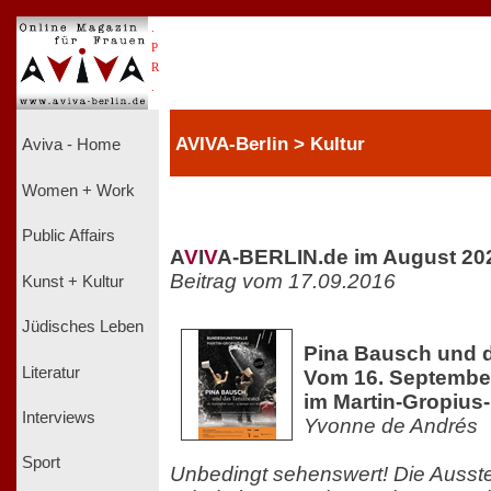
.
P
R
.
AVIVA-Berlin > Kultur
Aviva - Home
Women + Work
Public Affairs
A
V
I
V
A-BERLIN.de im August 20
Beitrag vom 17.09.2016
Kunst + Kultur
Jüdisches Leben
Pina Bausch und d
Literatur
Vom 16. September
im Martin-Gropius
Interviews
Yvonne de Andrés
Sport
Unbedingt sehenswert! Die Ausste