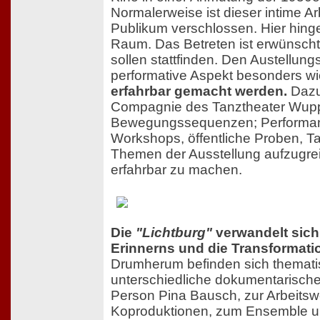
Normalerweise ist dieser intime Arb
Publikum verschlossen. Hier hinge
Raum. Das Betreten ist erwünsc
sollen stattfinden. Den Austellun
performative Aspekt besonders wi
erfahrbar gemacht werden.
Dazu 
Compagnie des Tanztheater Wuppe
Bewegungssequenzen; Performan
Workshops, öffentliche Proben, Ta
Themen der Ausstellung aufzugreif
erfahrbar zu machen.
Die
"Lichtburg"
verwandelt sich
Erinnerns und die Transformatio
Drumherum befinden sich themati
unterschiedliche dokumentarische 
Person Pina Bausch, zur Arbeitsw
Koproduktionen, zum Ensemble u