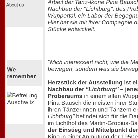
Arbeit der Tanz-Ikone Pina Bausch
About us
Nachbau der "Lichtburg", des Pr
Wuppertal, ein Labor der Begegn
Hier hat sie mit ihrer Compagnie d
Stücke entwickelt.
"Mich interessiert nicht, wie die 
bewegen, sondern was sie bewegt
We
remember
Herzstück der Ausstellung ist ei
Nachbau der
"Lichtburg"
– jene
Proberaums
in einem alten Wuppe
Pina Bausch die meisten ihrer S
ihren Tänzerinnen und Tänzern en
Lichtburg"
befindet sich für die Da
im Lichthof des Martin-Gropius-B
der Einstieg und Mittelpunkt de
Kino in einer Anmutung der 1950e