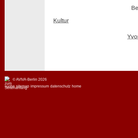
Be
Kultur
Yvo
© AVIVA-Berlin 2026
suche
sitemap
impressum
datenschutz
home