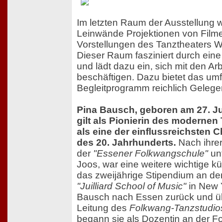
Im letzten Raum der Ausstellung 
Leinwände Projektionen von Film
Vorstellungen des Tanztheaters W
Dieser Raum fasziniert durch ein
und lädt dazu ein, sich mit den Ar
beschäftigen. Dazu bietet das um
Begleitprogramm reichlich Gelege
Pina Bausch, geboren am 27. Jul
gilt als Pionierin des modernen
als eine der einflussreichsten
des 20. Jahrhunderts.
Nach ihre
der
"Essener Folkwangschule"
unt
Joos, war eine weitere wichtige kü
das zweijährige Stipendium an de
"Juilliard School of Music"
in New 
Bausch nach Essen zurück und ü
Leitung des
Folkwang-Tanzstudio
begann sie als Dozentin an der 