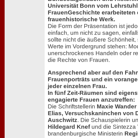
Universität Bonn vom Lehrstuhl
FrauenGeschichte erarbeiteten
frauenhistorische Werk.
Die Form der Präsentation ist jed
einfach, um nicht zu sagen, einfall
sollte nicht die äußere Schönheit,
Werte im Vordergrund stehen: Mo
unerschrockenes Handeln oder res
die Rechte von Frauen.
Ansprechend aber auf den Fahn
Frauenporträts und ein voranges
jeder einzelnen Frau.
In fünf Zeit-Räumen sind eigen
engagierte Frauen anzutreffen:
Die Schriftstellerin
Maxie Wander
Elias, Versuchskaninchen von D
Auschwitz
. Die Schauspielerin u
Hildegard Knef
und die Sintezza
brandenburgische Ministerin
Regi