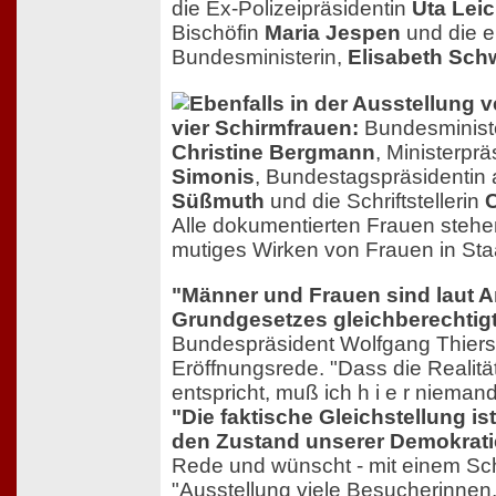
die Ex-Polizeipräsidentin
Uta Lei
Bischöfin
Maria Jespen
und die e
Bundesministerin,
Elisabeth Sch
Ebenfalls in der Ausstellung v
vier Schirmfrauen:
Bundesministe
Christine Bergmann
, Ministerpr
Simonis
, Bundestagspräsidentin a
Süßmuth
und die Schriftstellerin
C
Alle dokumentierten Frauen stehe
mutiges Wirken von Frauen in Sta
"Männer und Frauen sind laut Ar
Grundgesetzes gleichberechtigt
Bundespräsident Wolfgang Thierse
Eröffnungsrede. "Dass die Realitä
entspricht, muß ich h i e r niema
"Die faktische Gleichstellung is
den Zustand unserer Demokrati
Rede und wünscht - mit einem Sc
"Ausstellung viele Besucherinnen,