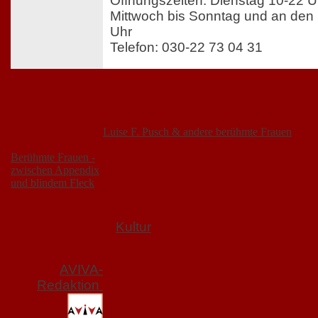
Öffnungszeiten: Dienstag 10-22 U
Mittwoch bis Sonntag und an den 
Uhr
Telefon: 030-22 73 04 31
Luise F. Pusch & andere berühmte Frauen
Berühmte Frauen -
zwischen Appendix
und blindem Fleck
Kultur
AVIVA-
Redaktion