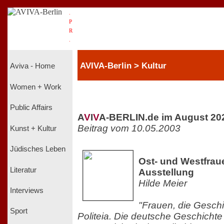
.
P
R
.
AVIVA-Berlin > Kultur
Aviva - Home
Women + Work
Public Affairs
A
V
I
V
A-BERLIN.de im August 20
Beitrag vom 10.05.2003
Kunst + Kultur
Jüdisches Leben
Ost- und Westfraue
Literatur
Ausstellung
Hilde Meier
Interviews
"Frauen, die Geschi
Sport
Politeia. Die deutsche Geschicht