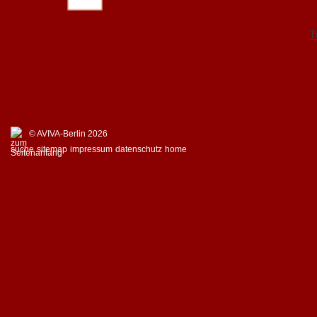
T
© AVIVA-Berlin 2026
suche
sitemap
impressum
datenschutz
home