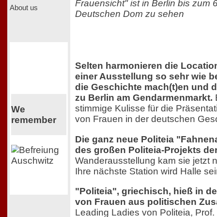
Frauensicht" ist in Berlin bis zum 
About us
Deutschen Dom zu sehen
Selten harmonieren die Location
einer Ausstellung so sehr wie be
die Geschichte mach(t)en und
zu Berlin am Gendarmenmarkt.
E
stimmige Kulisse für die Präsenta
We
von Frauen in der deutschen Ges
remember
Die ganz neue Politeia "Fahnena
des großen Politeia-Projekts de
Wanderausstellung kam sie jetzt n
Ihre nächste Station wird Halle sei
"Politeia", griechisch, hieß in 
von Frauen aus politischen Z
Leading Ladies von Politeia, Prof.