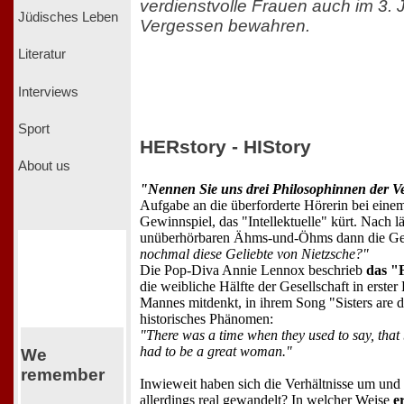
verdienstvolle Frauen auch im 3.
Jüdisches Leben
Vergessen bewahren.
Literatur
Interviews
Sport
HERstory - HIStory
About us
"Nennen Sie uns drei Philosophinnen der V
Aufgabe an die überforderte Hörerin bei eine
Gewinnspiel, das "Intellektuelle" kürt. Nach
unüberhörbaren Ähms-und-Öhms dann die G
nochmal diese Geliebte von Nietzsche?"
Die Pop-Diva Annie Lennox beschrieb
das "
die weibliche Hälfte der Gesellschaft in erster
Mannes mitdenkt, in ihrem Song "Sisters are do
historisches Phänomen:
"There was a time when they used to say, that
had to be a great woman."
We
remember
Inwieweit haben sich die Verhältnisse um und
allerdings real gewandelt? In welcher Weise
e