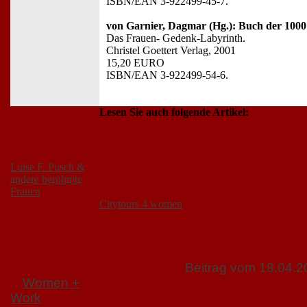
ISBN/EAN 3-922499-45-7
.
von Garnier, Dagmar (Hg.): Buch der 1000
Das Frauen- Gedenk-Labyrinth.
Christel Goettert Verlag, 2001
15,20 EURO
ISBN/EAN 3-922499-54-6
.
Lesen Sie auch folgende Artikel:
Luise F. Pusch &
andere berühmte
Frauen
Citytours 4 women
Beitrag vom 18.04.
Women +
Work