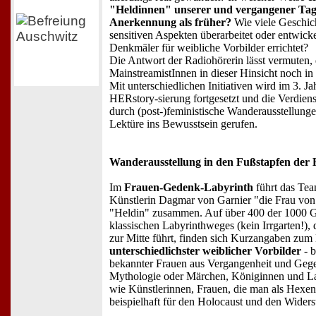
"Heldinnen" unserer und vergangener Tage
Anerkennung als früher?
Wie viele Geschich
sensitiven Aspekten überarbeitet oder entwick
Denkmäler für weibliche Vorbilder errichtet?
Die Antwort der Radiohörerin lässt vermuten,
MainstreamistInnen in dieser Hinsicht noch in
Mit unterschiedlichen Initiativen wird im 3. J
HERstory-sierung fortgesetzt und die Verdien
durch (post-)feministische Wanderausstellung
Lektüre ins Bewusstsein gerufen.
Wanderausstellung in den Fußstapfen der
Im
Frauen-Gedenk-Labyrinth
führt das Tea
Künstlerin Dagmar von Garnier "die Frau von 
"Heldin" zusammen. Auf über 400 der 1000 G
klassischen Labyrinthweges (kein Irrgarten!)
zur Mitte führt, finden sich Kurzangaben zu
unterschiedlichster weiblicher Vorbilder
- b
bekannter Frauen aus Vergangenheit und Gege
Mythologie oder Märchen, Königinnen und La
wie Künstlerinnen, Frauen, die man als Hexen 
beispielhaft für den Holocaust und den Widers