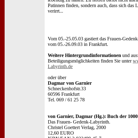
Patinnen finden, sondern auch, dass sich das 
verirrt...
Vom 05.-25.05.03 gastiert das Frauen-Gedenk-
vom 05.-26.09.03 in Frankfurt.
Weitere Hintergrundinformationen
und ausf
Beteiligungsmöglichkeiten finden Sie unter
ww
Labyrinth.de
oder über
Dagmar von Garnier
Schneckenhofstr.33
60596 Frankfurt
Tel. 069 / 61 25 78
von Garnier, Dagmar (Hg.): Buch der 1000
Das Frauen- Gedenk-Labyrinth.
Christel Goettert Verlag, 2000
12,60 EURO