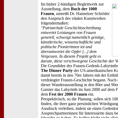
Im bisher 2-bändigen Begleitwerk zur
Ausstellung, dem
Buch der 1000
Frauen
, umreißt Dr. Hannelore Schröder
den Anspruch des vitalen Kunstwerkes
folgendermaßen:
"Patriarchale Geschichtsschreibung
entwertet Leistungen von Frauen
generell, schweigt namentlich geistige,
künstlerische, wissenschaftliche und
politische Pionierinnen tot und
überantwortet die Opfer [...] dem
Vergessen. In diesem Projekt geht es
darum, diese verschwiegene Geschichte der Ver
Die Grundidee des Frauen-Gedenk-Labyrinths
The Dinner Party
der US-amerikanischen Kol
damit bereits in den 70er Jahren mit der Enthü
verdrängter Frauen-Geschichte begann. Nach 
dieser Wanderausstellung in den 80er und 90
Garnier das Labyrinth im Juni 2000 auf dem F
dem
Fest der 2000 Frauen
ein.
Perspektivisch, so die Planung, sollen sich 10
finden, die ihrer ganz persönlichen Würdigun
Ausdruck verleihen, indem sie einen Gedenkste
Ansprechpartnerinnen für Interessierte dazu b
lebendig zu halten. Zu hoffen bleibt nicht all