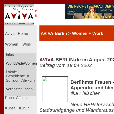
.
P
R
.
AVIVA-Berlin > Women + Work
Aviva - Home
Women + Work
Infos
A
V
I
V
A-BERLIN.de im August 20
WorldWideWomen
Beitrag vom 18.04.2003
Lokale
Geschichte_n
Schalom Aleikum
Berühmte Frauen 
Appendix und bli
Veranstaltungen
Ilka Fleischer
Public Affairs
Neue HERstory-sch
Kunst + Kultur
Stadtrundgänge und Wanderausst