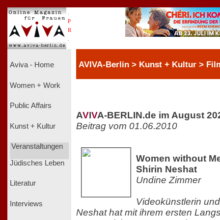
.
P
R
.
AVIVA-Berlin > Kunst + Kultur > Fil
Aviva - Home
Women + Work
Public Affairs
A
V
I
V
A-BERLIN.de im August 20
Beitrag vom 01.06.2010
Kunst + Kultur
Veranstaltungen
Women without Men
Jüdisches Leben
Shirin Neshat
Undine Zimmer
Literatur
Videokünstlerin und
Interviews
Neshat hat mit ihrem ersten Langsp