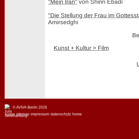
"Mein Iran"
von Shirin Ebadi
"Die Stellung der Frau im Gottesst
Amirsedghi
Be
Kunst + Kultur > Film
© AVIVA-Berlin 2026
suche
sitemap
impressum
datenschutz
home