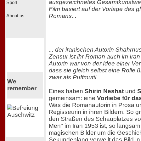
ausgezeichnetes Gesamtkunstwer
Sport
Film basiert auf der Vorlage des 
Romans...
About us
... der iranischen Autorin Shahrnu
Zensur ist ihr Roman auch im Iran
Autorin war von der Idee einer Ver
dass sie gleich selbst eine Rolle
zwar als Puffmutti.
We
remember
Eines haben
Shirin Neshat
und
S
gemeinsam: eine
Vorliebe für da
Was die Romanautorin in Prosa ums
Regisseurin in ihren Bildern. So g
den Straßen des Schauplatzes v
Men" im Iran 1953 ist, so langsam
magischen Bilder um die Geschic
Sekundenlang verweilt das Bild in 