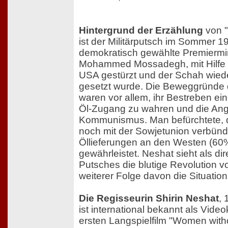
Hintergrund der Erzählung
von 
ist der Militärputsch im Sommer 19
demokratisch gewählte Premiermin
Mohammed Mossadegh, mit Hilfe d
USA gestürzt und der Schah wied
gesetzt wurde. Die Beweggründe
waren vor allem, ihr Bestreben ei
Öl-Zugang zu wahren und die Ang
Kommunismus. Man befürchtete, d
noch mit der Sowjetunion verbünd
Öllieferungen an den Westen (60
gewährleistet. Neshat sieht als di
Putsches die blutige Revolution v
weiterer Folge davon die Situation
Die Regisseurin Shirin Neshat
, 
ist international bekannt als Video
ersten Langspielfilm "Women with