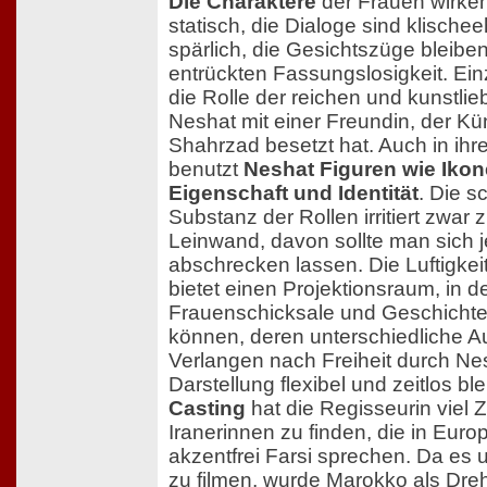
Die Charaktere
der Frauen wirke
statisch, die Dialoge sind klische
spärlich, die Gesichtszüge bleiben
entrückten Fassungslosigkeit. Ei
die Rolle der reichen und kunstlie
Neshat mit einer Freundin, der Kün
Shahrzad besetzt hat. Auch in ihre
benutzt
Neshat Figuren wie Iko
Eigenschaft und Identität
. Die s
Substanz der Rollen irritiert zwar 
Leinwand, davon sollte man sich j
abschrecken lassen. Die Luftigkei
bietet einen Projektionsraum, in d
Frauenschicksale und Geschicht
können, deren unterschiedliche 
Verlangen nach Freiheit durch Nes
Darstellung flexibel und zeitlos bl
Casting
hat die Regisseurin viel Z
Iranerinnen zu finden, die in Eur
akzentfrei Farsi sprechen. Da es 
zu filmen, wurde Marokko als Dre