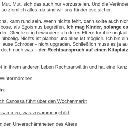
am Mut. Mut, sich das auch nur vorzustellen. Und die Veränd
so ziemlich alles, da sind wir uns Kinderlose sicher.
s, kann rund sein. Wenn nichts fehlt, dann sollte auch nic
 böse, als Egoismus begreifen.
Ich mag Kinder, solange es
der. Gleichzeitig bewundere ich deren Eltern für ihre unglau
 hibbelig. Nichts ist planbar und alles ist möglich. Ich bin e
ause Schröder - nicht upgraden. Schließlich muss es ja au
r doch noch was –
der Rechtsanspruch auf einen Kitaplatz
ist in ihrem anderen Leben Rechtsanwältin und hat eine Kanzl
 Wintermärchen
in:
ach Canossa führt über den Wochenmarkt
zusammen, was zusammengehört
 Von den Unverschämtheiten des Alters