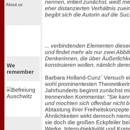
nennen, irritiert zunächst, weiß 
About us
eher distanzierten Verhältnis zue
begibt sich die Autorin auf die Suc
... verbindenden Elementen diese
und findet mehr als nur zwei Abbi
Denkerinnen, die über Äußerlichke
konstruieren wollen, nämlich der
We
remember
Barbara Holland-Cunz` Versuch e
wohl prominentesten Theoretikeri
Jahrhunderts beginnt zunächst mi
trennenden Kommentar:
"Sie kann
und mochten sich offenbar nicht 
Abtastung ihrer Freiheitskonzepte
Ähnlichkeiten wirkt dennoch niemal
sie doch die großen Eckpfeiler be
Werke. Intersubjektivität und Ko