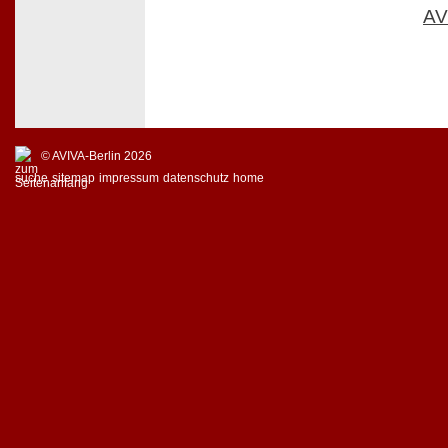
AV
© AVIVA-Berlin 2026
suche
sitemap
impressum
datenschutz
home