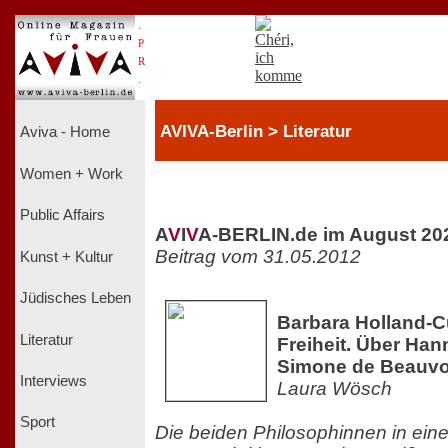
.
P
R
.
AVIVA-Berlin > Literatur
Aviva - Home
Women + Work
Public Affairs
A
V
I
V
A-BERLIN.de im August 20
Beitrag vom 31.05.2012
Kunst + Kultur
Jüdisches Leben
Barbara Holland-C
Literatur
Freiheit. Über Ha
Simone de Beauvo
Interviews
Laura Wösch
Sport
Die beiden Philosophinnen in ei