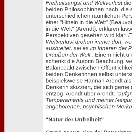
Freiheitsangst und Weltverlust
die
beiden Philosophinnen nach, die 
unterschiedlichen räumlichen Per
einer "Hinein in die Welt" (Beauvo
in die Welt" (Arendt), erklären la
Perspektiven gesehen wird klar:
F
Weltverlust drohen immer dort, w
ausbreitet, sei es im Inneren der 
Draußen der Welt
. Einem nicht u
schenkt die Autorin Beachtung, w
Balanceakt zwischen Öffentlichkeit
beiden Denkerinnen selbst unters
beispielsweise Hannah Arendt als 
Denkerin skizziert, die sich gerne 
entzog. Arendt über Arendt:
"aufg
Temperaments und meiner Neigung
angeborenen, psychischen Merkm
"Natur der Unfreiheit"