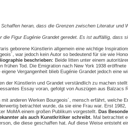
d Schaffen heran, dass die Grenzen zwischen Literatur und 
r die Figur Eugénie Grandet geredet. Es ist auffällig, dass s
Paris geborene Künstlerin allgemein eine wichtige Inspiration
geois´, war jedoch kein Autor so bedeutend für sie wie Hon
 Biographie beschrieben:
Beide litten unter einem autoritär
ren frühen Tod. Die Emigration nach New York 1938 eröffnete 
e eigene Vergangenheit blieb Eugénie Grandet jedoch eine wich
n der Künstlerin und Grandet verständlich zu machen ste
ressantes Essay voran, gefolgt von Auszügen aus Balzacs 
 mit anderen Werken Bourgeois´, mensch erfährt, welche Er
nderwertig betrachtet wurde, da sie eine Frau war. Erst 1982
ker MoMA einem großen Publikum vorgestellt.
Das Besonder
kannter als auch Kunstkritiker schreibt.
Mal betrachtet er
rson, die diese geschaffen hat. Auf diese Weise entsteht ei