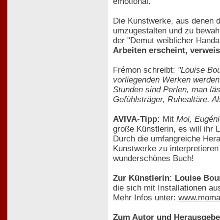
emotional.
Die Kunstwerke, aus denen 
umzugestalten und zu bewahr
der "Demut weiblicher Handa
Arbeiten erscheint, verwei
Frémon schreibt:
"Louise Bou
vorliegenden Werken werden G
Stunden sind Perlen, man läss
Gefühlsträger, Ruhealtäre. 
AVIVA-Tipp:
Mit
Moi, Eugén
große Künstlerin, es will ih
Durch die umfangreiche Heran
Kunstwerke zu interpretiere
wunderschönes Buch!
Zur Künstlerin: Louise Bou
die sich mit Installationen a
Mehr Infos unter:
www.moma
Zum Autor und Herausgebe