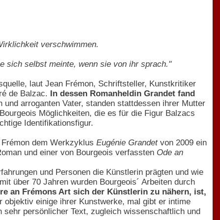
Wirklichkeit verschwimmen.
ie sich selbst meinte, wenn sie von ihr sprach."
squelle, laut Jean Frémon, Schriftsteller, Kunstkritiker
oré de Balzac.
In dessen Romanheldin Grandet fand
en und arroganten Vater, standen stattdessen ihrer Mutter
Bourgeois Möglichkeiten, die es für die Figur Balzacs
tige Identifikationsfigur.
llt Frémon dem Werkzyklus
Eugénie Grandet
von 2009 ein
Roman und einer von Bourgeois verfassten
Ode an
fahrungen und Personen die Künstlerin prägten und wie
, mit über 70 Jahren wurden Bourgeois´ Arbeiten durch
e an Frémons Art sich der Künstlerin zu nähern, ist,
 objektiv einige ihrer Kunstwerke, mal gibt er intime
n sehr persönlicher Text, zugleich wissenschaftlich und