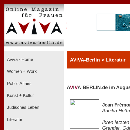
.
.
.
P
R
.
.
.
AVIVA-Berlin > Literatur
Aviva - Home
Women + Work
Public Affairs
A
V
I
V
A-BERLIN.de im Augus
Kunst + Kultur
Jean Frémon
Jüdisches Leben
Annika Hütt
Literatur
Ihren letzte
Grandet. Ode