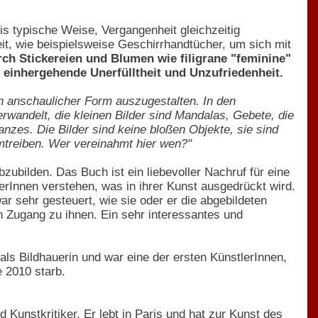
is typische Weise, Vergangenheit gleichzeitig
t, wie beispielsweise Geschirrhandtücher, um sich mit
rch Stickereien und Blumen wie filigrane "feminine"
 einhergehende Unerfülltheit und Unzufriedenheit.
n anschaulicher Form auszugestalten. In den
rwandelt, die kleinen Bilder sind Mandalas, Gebete, die
anzes. Die Bilder sind keine bloßen Objekte, sie sind
mtreiben. Wer vereinahmt hier wen?"
zubilden. Das Buch ist ein liebevoller Nachruf für eine
erInnen verstehen, was in ihrer Kunst ausgedrückt wird.
 sehr gesteuert, wie sie oder er die abgebildeten
 Zugang zu ihnen. Ein sehr interessantes und
als Bildhauerin und war eine der ersten KünstlerInnen,
e 2010 starb.
d Kunstkritiker. Er lebt in Paris und hat zur Kunst des