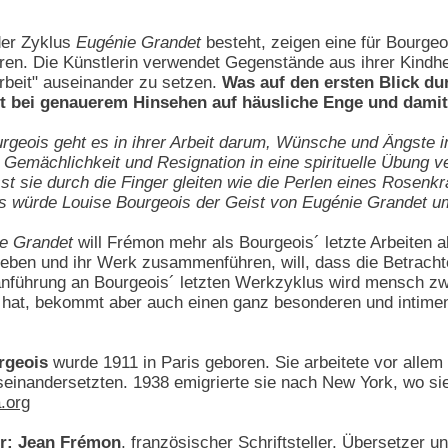
der Zyklus
Eugénie Grandet
besteht, zeigen eine für Bourgeo
en. Die Künstlerin verwendet Gegenstände aus ihrer Kindhei
rbeit" auseinander zu setzen.
Was auf den ersten Blick du
st bei genauerem Hinsehen auf häusliche Enge und damit
rgeois geht es in ihrer Arbeit darum, Wünsche und Ängste i
emächlichkeit und Resignation in eine spirituelle Übung ve
t sie durch die Finger gleiten wie die Perlen eines Rosenkr
Als würde Louise Bourgeois der Geist von Eugénie Grandet u
ie Grandet
will Frémon mehr als Bourgeois´ letzte Arbeiten ab
r Leben und ihr Werk zusammenführen, will, dass die Betracht
führung an Bourgeois´ letzten Werkzyklus wird mensch zwar
n hat, bekommt aber auch einen ganz besonderen und intimen
rgeois
wurde 1911 in Paris geboren. Sie arbeitete vor allem 
useinandersetzten. 1938 emigrierte sie nach New York, wo si
.org
r: Jean Frémon
, französischer Schriftsteller, Übersetzer un