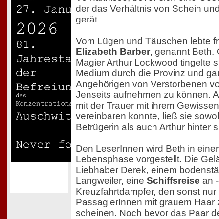
der das Verhältnis von Schein und
gerät.
Vom Lügen und Täuschen lebte f
Elizabeth Barber
, genannt Beth
Magier Arthur Lockwood tingelte si
Medium durch die Provinz und ga
Angehörigen von Verstorbenen vo
Jenseits aufnehmen zu können. Al
mit der Trauer mit ihrem Gewissen
vereinbaren konnte, ließ sie sowoh
Betrügerin als auch Arthur hinter s
Den LeserInnen wird Beth in eine
Lebensphase vorgestellt. Die Geläut
Liebhaber Derek, einem bodenstä
Langweiler, eine
Schiffsreise
an -
Kreuzfahrtdampfer, den sonst nur
PassagierInnen mit grauem Haar 
scheinen. Noch bevor das Paar 