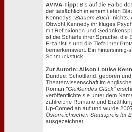
AVIVA-Tipp:
Bis auf die Farbe d
der tatsächlich in einem tiefen Blau 
Kennedys
"Blauem Buch"
nichts, 
Obwohl Kennedy ihr kluges Psyc
mit Reflexionen und Gedankenspr
ist die Schärfe ihrer Sprache, die
Erzählstils und die Tiefe ihrer Pro
bemerkenswert. Ein hintersinnig-
Schmuckstück.
Zur Autorin: Alison Louise Ken
Dundee, Schottland, geboren und 
Theaterwissenschaft im englischen
Roman
"Gleißendes Glück"
ersch
veröffentlichte sie unter dem Na
zahlreiche Romane und Erzählunge
Up-Comedian auf und wurde 2007
Österreichischen Staatspreis für E
ausgezeichnet