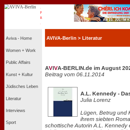
.
P
R
.
AVIVA-Berlin > Literatur
Aviva - Home
Women + Work
Public Affairs
A
V
I
V
A-BERLIN.de im August 20
Beitrag vom 06.11.2014
Kunst + Kultur
Jüdisches Leben
A.L. Kennedy - Da
Literatur
Julia Lorenz
Interviews
Lügen, Betrug und K
ihrem siebten Roman
Sport
schottische Autorin A.L. Kennedy 