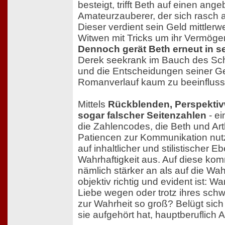
besteigt, trifft Beth auf einen ange
Amateurzauberer, der sich rasch a
Dieser verdient sein Geld mittlerwe
Witwen mit Tricks um ihr Vermöge
Dennoch gerät Beth erneut in 
Derek seekrank im Bauch des Sch
und die Entscheidungen seiner Ge
Romanverlauf kaum zu beeinflus
Mittels
Rückblenden, Perspekti
sogar falscher Seitenzahlen
- e
die Zahlencodes, die Beth und Arth
Patiencen zur Kommunikation nutz
auf inhaltlicher und stilistischer 
Wahrhaftigkeit aus. Auf diese kom
nämlich stärker an als auf die Wahr
objektiv richtig und evident ist: W
Liebe wegen oder trotz ihres schw
zur Wahrheit so groß? Belügt sich B
sie aufgehört hat, hauptberuflich