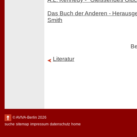
Das Buch der Anderen - Herausg
Smith
Be
Literatur
© AVIVA-Berlin 2026
suche
sitemap
impressum
datenschutz
home