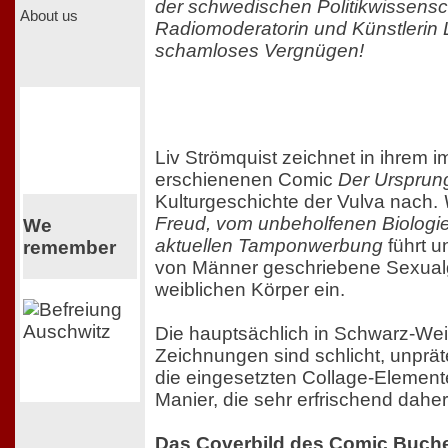
der schwedischen Politikwissensch
About us
Radiomoderatorin und Künstlerin L
schamloses Vergnügen!
Liv Strömquist zeichnet in ihrem i
erschienenen Comic
Der Ursprung
Kulturgeschichte der Vulva nach.
Freud, vom unbeholfenen Biologieu
We
aktuellen Tamponwerbung
führt u
remember
von Männer geschriebene Sexual
weiblichen Körper ein.
Die hauptsächlich in Schwarz-We
Zeichnungen sind schlicht, unpräten
die eingesetzten Collage-Element
Manier, die sehr erfrischend dah
Das Coverbild des Comic Buche