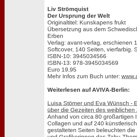
Liv Strömquist
Der Ursprung der Welt
Originaltitel: Kunskapens frukt
Übersetzung aus dem Schwedisch
Erben
Verlag: avant-verlag, erschienen 
Softcover, 140 Seiten, vierfarbig.
ISBN-10: 3945034566
ISBN-13: 978-3945034569
Euro 19,95
Mehr Infos zum Buch unter:
www.a
Weiterlesen auf AVIVA-Berlin:
Luisa Stömer und Eva Wünsch - Eb
über die Gezeiten des weiblichen
Anhand von circa 80 großartigen I
Collagen und auf 240 künstlerisch
gestalteten Seiten beleuchten di
und Grafikerinnen das Tabu-Them