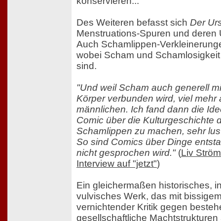
konservieren...
Des Weiteren befasst sich
Der Ur
Menstruations-Spuren und deren 
Auch Schamlippen-Verkleinerunge
wobei Scham und Schamlosigkeit
sind.
"Und weil Scham auch generell mi
Körper verbunden wird, viel mehr 
männlichen. Ich fand dann die Ide
Comic über die Kulturgeschichte 
Schamlippen zu machen, sehr lust
So sind Comics über Dinge entsta
nicht gesprochen wird."
(
Liv Ström
Interview auf "jetzt"
)
Ein gleichermaßen historisches, i
vulvisches Werk, das mit bissig
vernichtender Kritik gegen beste
gesellschaftliche Machtstrukturen 