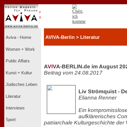
.
P
R
.
AVIVA-Berlin > Literatur
Aviva - Home
Women + Work
Public Affairs
A
V
I
V
A-BERLIN.de im August 20
Beitrag vom 24.08.2017
Kunst + Kultur
Jüdisches Leben
Liv Strömquist - D
Literatur
Elianna Renner
Interviews
Ein kompromisslos
aufklärerisches Co
Sport
patriarchale Kulturgeschichte der