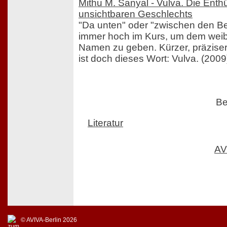
Mithu M. Sanyal - Vulva. Die Enth
unsichtbaren Geschlechts
"Da unten" oder "zwischen den Be
immer hoch im Kurs, um dem weibl
Namen zu geben. Kürzer, präzise
ist doch dieses Wort: Vulva. (2009
Be
Literatur
AV
© AVIVA-Berlin 2026