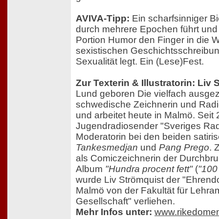
AVIVA-Tipp:
Ein scharfsinniger B
durch mehrere Epochen führt und 
Portion Humor den Finger in die 
sexistischen Geschichtsschreibun
Sexualität legt. Ein (Lese)Fest.
Zur Texterin & Illustratorin: Liv
Lund geboren Die vielfach ausge
schwedische Zeichnerin und Radi
und arbeitet heute in Malmö. Seit 
Jugendradiosender "Sveriges Rad
Moderatorin bei den beiden sati
Tankesmedjan
und
Pang Prego
. 
als Comiczeichnerin der Durchbru
Album
"Hundra procent fett"
(
"100 
wurde Liv Strömquist der "Ehrend
Malmö von der Fakultät für Lehra
Gesellschaft" verliehen.
Mehr Infos unter:
www.rikedome