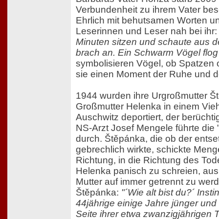
Verbundenheit zu ihrem Vater besc
Ehrlich mit behutsamen Worten und
Leserinnen und Leser nah bei ihr
Minuten sitzen und schaute aus d
brach an. Ein Schwarm Vögel flog v
symbolisieren Vögel, ob Spatzen 
sie einen Moment der Ruhe und d
1944 wurden ihre Urgroßmutter Š
Großmutter Helenka in einem Vi
Auschwitz deportiert, der berüchti
NS-Arzt Josef Mengele führte die 
durch. Štěpánka, die ob der entse
gebrechlich wirkte, schickte Meng
Richtung, in die Richtung des To
Helenka panisch zu schreien, aus 
Mutter auf immer getrennt zu wer
Štěpánka:
"´Wie alt bist du?´ Inst
44jährige einige Jahre jünger und 
Seite ihrer etwa zwanzigjährigen 