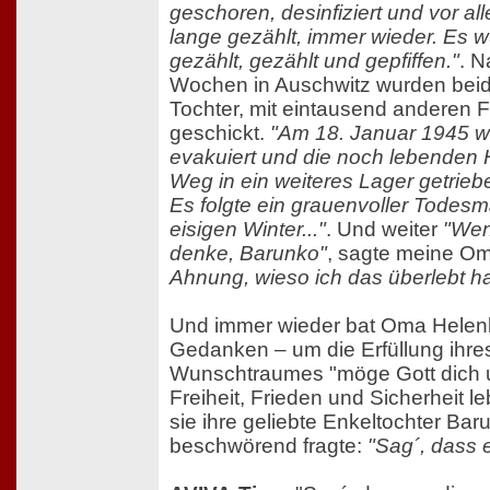
geschoren, desinfiziert und vor a
lange gezählt, immer wieder. Es w
gezählt, gezählt und gepfiffen."
. N
Wochen in Auschwitz wurden beid
Tochter, mit eintausend anderen F
geschickt.
"Am 18. Januar 1945 wu
evakuiert und die noch lebenden H
Weg in ein weiteres Lager getrieb
Es folgte ein grauenvoller Todes
eisigen Winter..."
. Und weiter
"Wen
denke, Barunko"
, sagte meine O
Ahnung, wieso ich das überlebt h
Und immer wieder bat Oma Helenka
Gedanken – um die Erfüllung ihres
Wunschtraumes "möge Gott dich u
Freiheit, Frieden und Sicherheit 
sie ihre geliebte Enkeltochter Ba
beschwörend fragte:
"Sag´, dass e