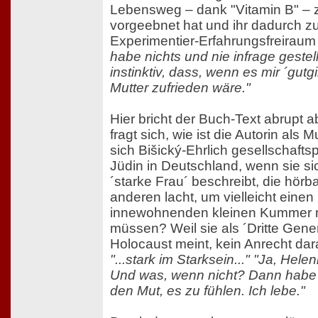
Lebensweg – dank "Vitamin B" – z
vorgeebnet hat und ihr dadurch z
Experimentier-Erfahrungsfreiraum
habe nichts und nie infrage gestel
instinktiv, dass, wenn es mir ´gut
Mutter zufrieden wäre."
Hier bricht der Buch-Text abrupt 
fragt sich, wie ist die Autorin als 
sich Bišický-Ehrlich gesellschaftsp
Jüdin in Deutschland, wenn sie sic
´starke Frau´ beschreibt, die hörb
anderen lacht, um vielleicht eine
innewohnenden kleinen Kummer n
müssen? Weil sie als ´Dritte Gen
Holocaust meint, kein Anrecht da
"...stark im Starksein..." "Ja, Hele
Und was, wenn nicht? Dann habe ic
den Mut, es zu fühlen. Ich lebe."