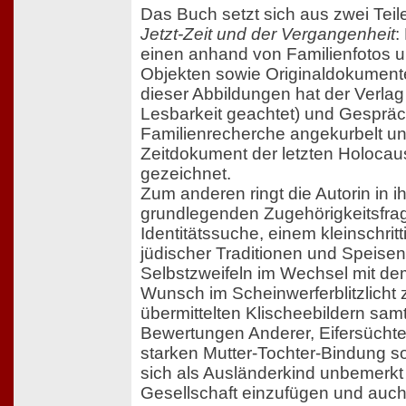
Das Buch setzt sich aus zwei Tei
Jetzt-Zeit und der Vergangenheit
:
einen anhand von Familienfotos u
Objekten sowie Originaldokument
dieser Abbildungen hat der Verlag n
Lesbarkeit geachtet) und Gesprä
Familienrecherche angekurbelt un
Zeitdokument der letzten Holoca
gezeichnet.
Zum anderen ringt die Autorin in i
grundlegenden Zugehörigkeitsfrag
Identitätssuche, einem kleinschri
jüdischer Traditionen und Speisen
Selbstzweifeln im Wechsel mit de
Wunsch im Scheinwerferblitzlicht z
übermittelten Klischeebildern sam
Bewertungen Anderer, Eifersüchtel
starken Mutter-Tochter-Bindung 
sich als Ausländerkind unbemerkt 
Gesellschaft einzufügen und auc