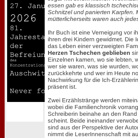
essen gab es klassisch tschechisc
Schnitzel und panierten Karpfen.
mütterlicherseits waren auch jede
Ihr Buch ist eine Verneigung vor ih
ihren drei Kindern gewidmet. Die Ic
das Leben einer verzweigten Fami
Herzen Tschechen geblieben
si
Einzelnen kamen, wo sie lebten, wa
wer sie waren, was sie wurden, wo
zurückkehrte und wer im Heute no
Nachwirkung für die Ich-Erzähleri
präsent ist.
Zwei Erzählstränge werden mitei
wobei die Familienchronik vorrangi
Schreiberin beinahe an den Rand 
scheint. Beide ineinander verwob
sind aus der Perspektive der Auto
nimmt die LeserInnenschaft mit auf