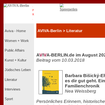
.
P
R
.
AVIVA-Berlin > Literatur
Aviva - Home
Women + Work
Public Affairs
A
V
I
V
A-BERLIN.de im August 20
Beitrag vom 10.03.2018
Kunst + Kultur
Jüdisches Leben
Barbara Bišický-Eh
Literatur
es dir gut geht. Ei
Familienchronik
Interviews
Nea Weissberg
Sport
Persönliches Erinnern, historisch