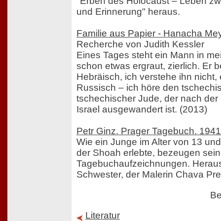
"Erben des Holocaust – Leben z
und Erinnerung" heraus.
Familie aus Papier - Hanacha Me
Recherche von Judith Kessler
Eines Tages steht ein Mann in mei
schon etwas ergraut, zierlich. Er 
Hebräisch, ich verstehe ihn nicht, 
Russisch – ich höre den tschechis
tschechischer Jude, der nach der
Israel ausgewandert ist. (2013)
Petr Ginz. Prager Tagebuch. 194
Wie ein Junge im Alter von 13 und
der Shoah erlebte, bezeugen sei
Tagebuchaufzeichnungen. Herau
Schwester, der Malerin Chava Pre
Be
Literatur