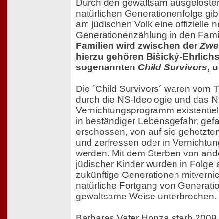
Durch den gewaltsam ausgelösten
natürlichen Generationenfolge gi
am jüdischen Volk eine offizielle 
Generationenzählung in den Fami
Familien wird zwischen der
Zwe
hierzu gehören Bišický-Ehrlichs
sogenannten
Child Survivors
, 
Die ´Child Survivors´ waren vom T
durch die NS-Ideologie und das N
Vernichtungsprogramm existentiell
in beständiger Lebensgefahr, gefa
erschossen, von auf sie gehetzte
und zerfressen oder in Vernichtun
werden. Mit dem Sterben von ande
jüdischer Kinder wurden in Folge
zukünftige Generationen mitvernic
natürliche Fortgang von Generati
gewaltsame Weise unterbrochen.
Barbaras Vater Honza starb 2009 i