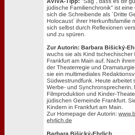
AVIVA-Tipp:
"Sag´, dass es dir gu
jüdische Familienchronik" ist eine
sich die Schreibende als ´Dritte 
Holocaust´ ihrer Herkunftsfamilie
sich selbst durch Reflexionen ver
und zu spüren.
Zur Autorin: Barbara Bišický-Eh
wuchs sie als Kind tschechischer
Frankfurt am Main auf. Nach ihre
der Theaterregie und Dramaturgie 
sie ein multimediales Redaktionsv
Südwestrundfunk. Heute arbeitet sie
Werbe- und Synchronsprecherin, le
Filmproduktion und Kinder-Theate
jüdischen Gemeinde Frankfurt. Sie 
Kindern in Frankfurt am Main.
Zur Homepage der Autorin:
www.b
ehrlich.de
Barbara Bišický-Ehrlich