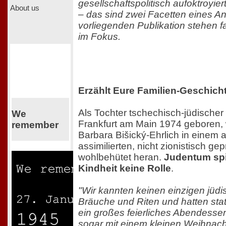
gesellschaftspolitisch aufoktroyie
About us
– das sind zwei Facetten eines A
vorliegenden Publikation stehen f
im Fokus.
Erzählt Eure Familien-Geschich
Als Tochter tschechisch-jüdischer
We
Frankfurt am Main 1974 geboren, 
remember
Barbara Bišický-Ehrlich in einem a
assimilierten, nicht zionistisch g
wohlbehütet heran.
Judentum spie
Kindheit keine Rolle
.
"Wir kannten keinen einzigen jüdi
Bräuche und Riten und hatten sta
ein großes feierliches Abendesse
sogar mit einem kleinen Weihna