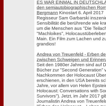
ES WAR EINMAL IN DEUTSCHLAND
den semiautobiographischen Rom
Bergmann
Kinostart 6. April 2017
Regisseur Sam Garbarski inszenie
Sensibilität die berührende wie kr
um die Menschen aus "Die Teilac
"Machloikes", Holocaustüberleben
Main. Ein Film zum Lachen und z
grandios!
Andrea von Treuenfeld - Erben d
zwischen Schweigen und Erinner
Seit den 1980er Jahren sind auf D
Bücher zur "Second Generation" 
Nachkommen der Holocaust Übe
erschienen, in den USA bereits s
Jahre, vor allem von Helen Epstein
Holocaust: Conversations with So
Survivors"). Jetzt, im Jahr 2017 g
Journalistin Andrea von Treuenf