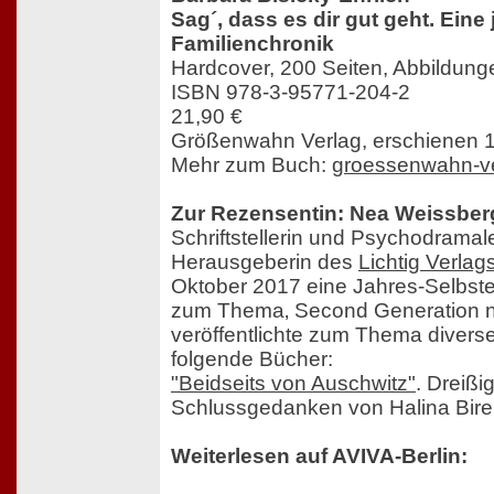
Sag´, dass es dir gut geht. Eine
Familienchronik
Hardcover, 200 Seiten, Abbildung
ISBN 978-3-95771-204-2
21,90 €
Größenwahn Verlag, erschienen 1
Mehr zum Buch:
groessenwahn-ve
Zur Rezensentin: Nea Weissber
Schriftstellerin und Psychodramale
Herausgeberin des
Lichtig Verlag
Oktober 2017 eine Jahres-Selbst
zum Thema‚ Second Generation 
veröffentlichte zum Thema diverse
folgende Bücher:
"Beidseits von Auschwitz"
. Dreißi
Schlussgedanken von Halina Bir
Weiterlesen auf AVIVA-Berlin: