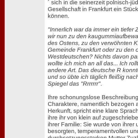
´ sich in die seinerzeit polnisch-j
Gesellschaft in Frankfurt ein Stück
können.
"Innerlich war da immer ein tiefer
wir nun zu den kaugummiaufbewa
des Ostens, zu den verwöhnten K
Gemeinde Frankfurt oder zu den o
Westdeutschen? Nichts davon pa
wollte ich mich an all das... Ich rol
andere Art. Das deutsche R konnte
und so übte ich täglich fleißig na
Spiegel das "Rrrrrrr"
.
Ihre schonungslose Beschreibung 
Charaktere, namentlich bezogen au
Herkunft, spricht eine klare Sprac
ihre ihr von klein auf zugeschrieb
ihrer Familie: Sie wurde von ihrer
besorgten, temperamentvollen un
durchsetzungsstarken Mutter Zuzka