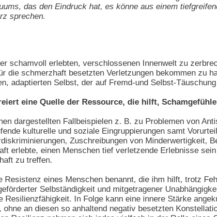
duums, das den Eindruck hat, es könne aus einem tiefgreife
erz sprechen.
der schamvoll erlebten, verschlossenen Innenwelt zu zerbre
für die schmerzhaft besetzten Verletzungen bekommen zu hab
en, adaptierten Selbst, der auf Fremd-und Selbst-Täuschung 
iert eine Quelle der Ressource, die hilft, Schamgefühl
inen dargestellten Fallbeispielen z. B. zu Problemen von A
ende kulturelle und soziale Eingruppierungen samt Vorurtei
iskriminierungen, Zuschreibungen von Minderwertigkeit, Beh
t erlebte, einen Menschen tief verletzende Erlebnisse sein
ft zu treffen.
ere Resistenz eines Menschen benannt, die ihm hilft, trotz F
geförderter Selbständigkeit und mitgetragener Unabhängigk
e Resilienzfähigkeit. In Folge kann eine innere Stärke ange
 ohne an diesen so anhaltend negativ besetzten Konstellat