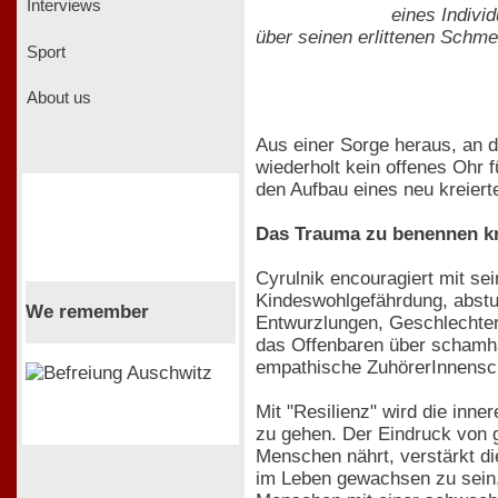
Interviews
eines Indivi
über seinen erlittenen Schm
Sport
About us
Aus einer Sorge heraus, an 
wiederholt kein offenes Ohr 
den Aufbau eines neu kreiert
Das Trauma zu benennen kre
Cyrulnik encouragiert mit se
Kindeswohlgefährdung, abstuf
We remember
Entwurzlungen, Geschlechterd
das Offenbaren über schamhaf
empathische ZuhörerInnenscha
Mit "Resilienz" wird die inn
zu gehen. Der Eindruck von 
Menschen nährt, verstärkt di
im Leben gewachsen zu sein,