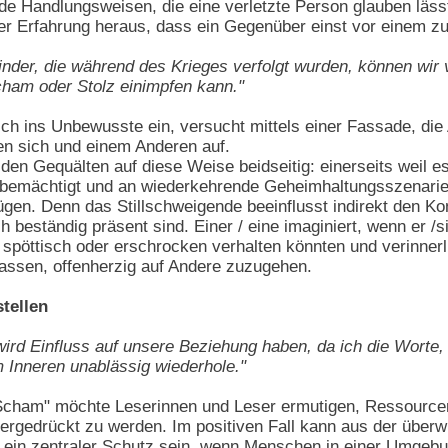
e Handlungsweisen, die eine verletzte Person glauben lässt,
der Erfahrung heraus, dass ein Gegenüber einst vor einem z
inder, die während des Krieges verfolgt wurden, können wir v
cham oder Stolz einimpfen kann."
sich ins Unbewusste ein, versucht mittels einer Fassade, di
n sich und einem Anderen auf.
den Gequälten auf diese Weise beidseitig: einerseits weil es
bemächtigt und an wiederkehrende Geheimhaltungsszenarien
lügen. Denn das Stillschweigende beeinflusst indirekt den Ko
h beständig präsent sind. Einer / eine imaginiert, wenn er /
, spöttisch oder erschrocken verhalten könnten und verinne
ssen, offenherzig auf Andere zuzugehen.
tellen
rd Einfluss auf unsere Beziehung haben, da ich die Worte, 
 Inneren unablässig wiederhole."
"Scham" möchte Leserinnen und Leser ermutigen, Ressource
ergedrückt zu werden. Im positiven Fall kann aus der über
 ein zentraler Schutz sein, wenn Menschen in einer Umgebung