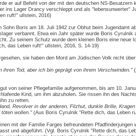
de er auf Befehl von der mit den deutschen NS-Besatzern k
 er ins Lager Drancy verschleppt und als "lebensunwerter" J
n ruft!" ullstein, 2016)
en Sohn Boris am 18. Juli 1942 zur Obhut beim Jugendamt ab
lager verbannt. Etwa ein Jahr später wurde Boris Cyrulnik als
cht. Zu seinem Schutz wurde dem kleinen Boris eine neue Ide
ch, das Leben ruft!" ullstein, 2016, S. 14-19)
ergesehen, sie haben den Mord am Jüdischen Volk nicht über
n ihren Tod, aber ich bin geprägt von ihrem Verschwinden."
(
gut von seiner Pflegefamilie aufgenommen, bis am 10. Janu
chlafende Kind, um ihm abzuholen. Sie rissen ihn des Nachts
ihn zu retten.
nd, Revolver in der anderen, Filzhut, dunkle Brille, Kragen
 töten wollen."
(Aus Boris Cyrulnik "Rette dich, das Leben ruf
inen mit der Familie Farges befreundeten Pfadfinderjungen wu
sst und abgeführt. (Vgl. Boris Cyrulnik "Rette dich, das Lebe