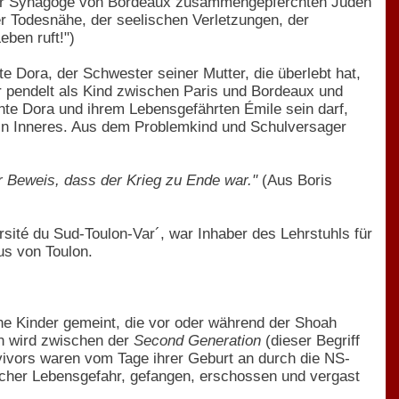
 der Synagoge von Bordeaux zusammengepferchten Juden
er Todesnähe, der seelischen Verletzungen, der
eben ruft!")
 Dora, der Schwester seiner Mutter, die überlebt hat,
r pendelt als Kind zwischen Paris und Bordeaux und
ante Dora und ihrem Lebensgefährten Émile sein darf,
 sein Inneres. Aus dem Problemkind und Schulversager
 Beweis, dass der Krieg zu Ende war."
(Aus Boris
sité du Sud-Toulon-Var´, war Inhaber des Lehrstuhls für
us von Toulon.
che Kinder gemeint, die vor oder während der Shoah
n wird zwischen der
Second Generation
(dieser Begriff
vivors waren vom Tage ihrer Geburt an durch die NS-
licher Lebensgefahr, gefangen, erschossen und vergast