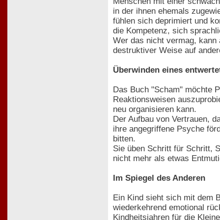
Menschen mit einer schwache
in der ihnen ehemals zugewies
fühlen sich deprimiert und k
die Kompetenz, sich sprachli
Wer das nicht vermag, kann a
destruktiver Weise auf andere
Überwinden eines entwerte
Das Buch "Scham" möchte Proz
Reaktionsweisen auszuprobie
neu organisieren kann.
Der Aufbau von Vertrauen, da
ihre angegriffene Psyche för
bitten.
Sie üben Schritt für Schritt
nicht mehr als etwas Entmut
Im Spiegel des Anderen
Ein Kind sieht sich mit dem 
wiederkehrend emotional rücks
Kindheitsjahren für die Klein