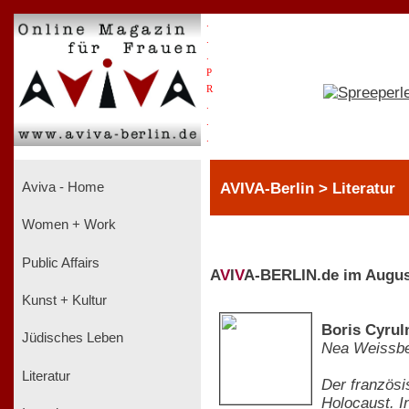
.
.
.
P
R
.
.
.
AVIVA-Berlin > Literatur
Aviva - Home
Women + Work
Public Affairs
A
V
I
V
A-BERLIN.de im Augus
Kunst + Kultur
Boris Cyruln
Jüdisches Leben
Nea Weissb
Literatur
Der französi
Holocaust. I