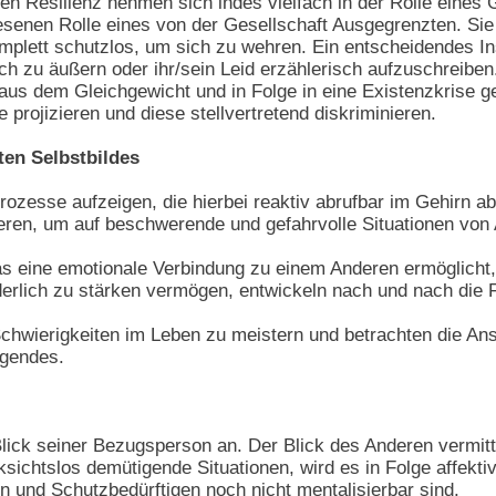
n Resilienz nehmen sich indes vielfach in der Rolle eines 
enen Rolle eines von der Gesellschaft Ausgegrenzten. Sie fü
omplett schutzlos, um sich zu wehren. Ein entscheidendes In
ch zu äußern oder ihr/sein Leid erzählerisch aufzuschreiben
us dem Gleichgewicht und in Folge in eine Existenzkrise ge
 projizieren und diese stellvertretend diskriminieren.
ten Selbstbildes
esse aufzeigen, die hierbei reaktiv abrufbar im Gehirn abl
ren, um auf beschwerende und gefahrvolle Situationen von 
s eine emotionale Verbindung zu einem Anderen ermöglicht,
derlich zu stärken vermögen, entwickeln nach und nach die F
, Schwierigkeiten im Leben zu meistern und betrachten die 
igendes.
Blick seiner Bezugsperson an. Der Blick des Anderen vermitte
ichtslos demütigende Situationen, wird es in Folge affektiv 
en und Schutzbedürftigen noch nicht mentalisierbar sind.