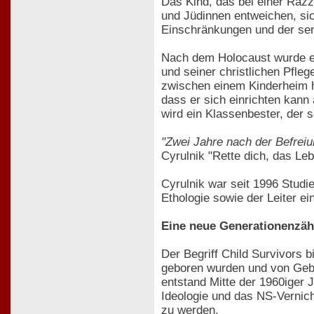
Das Kind, das bei einer Raz
und Jüdinnen entweichen, sic
Einschränkungen und der senso
Nach dem Holocaust wurde er 
und seiner christlichen Pfle
zwischen einem Kinderheim hi
dass er sich einrichten kann
wird ein Klassenbester, der 
"Zwei Jahre nach der Befrei
Cyrulnik "Rette dich, das Lebe
Cyrulnik war seit 1996 Studi
Ethologie sowie der Leiter e
Eine neue Generationenzä
Der Begriff Child Survivors 
geboren wurden und von Gebu
entstand Mitte der 1960iger 
Ideologie und das NS-Vernich
zu werden.