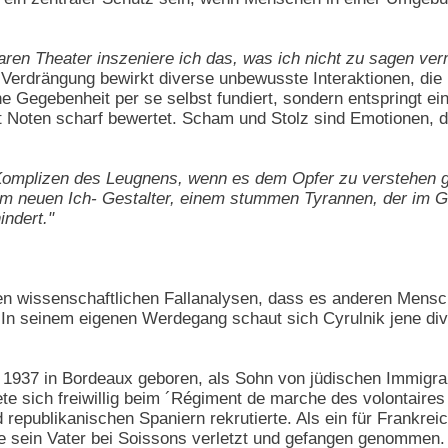
ren Theater inszeniere ich das, was ich nicht zu sagen ver
Verdrängung bewirkt diverse unbewusste Interaktionen, die 
e Gegebenheit per se selbst fundiert, sondern entspringt ein
t Noten scharf bewertet. Scham und Stolz sind Emotionen, die
omplizen des Leugnens, wenn es dem Opfer zu verstehen gib
m neuen Ich- Gestalter, einem stummen Tyrannen, der im G
ndert."
nen wissenschaftlichen Fallanalysen, dass es anderen Mensc
 In seinem eigenen Werdegang schaut sich Cyrulnik jene div
li 1937 in Bordeaux geboren, als Sohn von jüdischen Immigr
ete sich freiwillig beim ´Régiment de marche des volontaire
republikanischen Spaniern rekrutierte. Als ein für Frankre
sein Vater bei Soissons verletzt und gefangen genommen. 