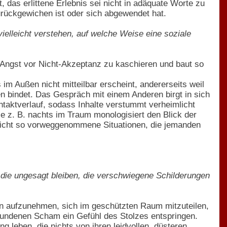
 das erlittene Erlebnis sei nicht in adäquate Worte zu
urückgewichen ist oder sich abgewendet hat.
ielleicht verstehen, auf welche Weise eine soziale
e Angst vor Nicht-Akzeptanz zu kaschieren und baut so
 im Außen nicht mitteilbar erscheint, andererseits weil
 bindet. Das Gespräch mit einem Anderen birgt in sich
ntaktverlauf, sodass Inhalte verstummt verheimlicht
sie z. B. nachts im Traum monologisiert den Blick der
rlicht so vorweggenommene Situationen, die jemanden
die ungesagt bleiben, die verschwiegene Schilderungen
n aufzunehmen, sich im geschützten Raum mitzuteilen,
wundenen Scham ein Gefühl des Stolzes entspringen.
 leben, die nichts von ihren leidvollen, düsteren