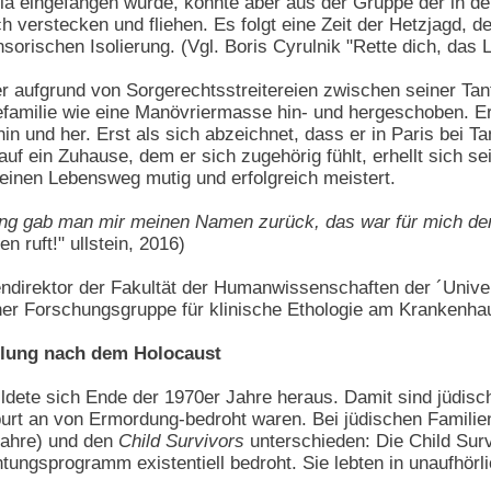
zia eingefangen wurde, konnte aber aus der Gruppe der in
h verstecken und fliehen. Es folgt eine Zeit der Hetzjagd, d
rischen Isolierung. (Vgl. Boris Cyrulnik "Rette dich, das L
aufgrund von Sorgerechtsstreitereien zwischen seiner Tante
gefamilie wie eine Manövriermasse hin- und hergeschoben. E
n und her. Erst als sich abzeichnet, dass er in Paris bei T
 auf ein Zuhause, dem er sich zugehörig fühlt, erhellt sich
seinen Lebensweg mutig und erfolgreich meistert.
ung gab man mir meinen Namen zurück, das war für mich der
n ruft!" ullstein, 2016)
endirektor der Fakultät der Humanwissenschaften der ´Univer
iner Forschungsgruppe für klinische Ethologie am Krankenha
hlung nach dem Holocaust
bildete sich Ende der 1970er Jahre heraus. Damit sind jüdis
rt an von Ermordung-bedroht waren. Bei jüdischen Familie
Jahre) und den
Child Survivors
unterschieden: Die Child Sur
tungsprogramm existentiell bedroht. Sie lebten in unaufhör