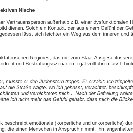
fektiven Nische
ner Vertrauensperson außerhalb z.B. einer dysfunktionalen H
ild dienen. Solch ein Kontakt, der aus einem Gefühl der Ge
olgedessen lässt sich leichter ein Weg aus dem inneren und
ktatorischen Regimes, das mit vom Staat Ausgeschlossenen 
androht und Bestrafungsszenarien legal vollführen lässt, h
ar, musste er den Judenstern tragen. Er erzählt: Ich trippelt
auf die Straße wagte, wo ich gehasst, verachtet, beschimpf
chämten und vernichteten mich... Nach der Befreiung wollt
hätte ich nicht mehr das Gefühl gehabt, dass mich die Blick
 beschreibt emotionale (körperliche und unkörperliche) du
 die einen Menschen in Anspruch nimmt, ihn langanhaltend 