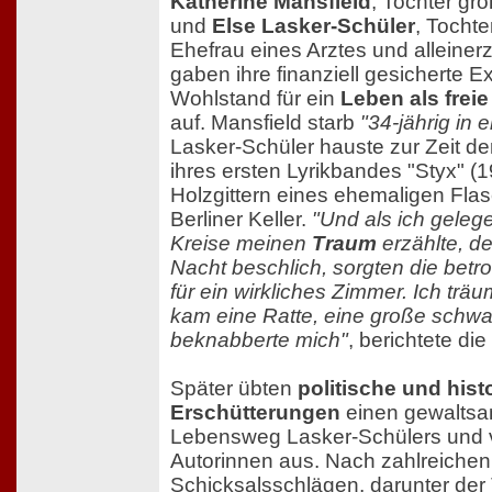
Katherine Mansfield
, Tochter gro
und
Else Lasker-Schüler
, Tochte
Ehefrau eines Arztes und alleiner
gaben ihre finanziell gesicherte E
Wohlstand für ein
Leben als freie
auf. Mansfield starb
"34-jährig in 
Lasker-Schüler hauste zur Zeit de
ihres ersten Lyrikbandes "Styx" (1
Holzgittern eines ehemaligen Fl
Berliner Keller.
"Und als ich gelege
Kreise meinen
Traum
erzählte, de
Nacht beschlich, sorgten die bet
für ein wirkliches Zimmer. Ich trä
kam eine Ratte, eine große schwa
beknabberte mich"
, berichtete die
Später übten
politische und hist
Erschütterungen
einen gewaltsa
Lebensweg Lasker-Schülers und v
Autorinnen aus. Nach zahlreichen
Schicksalsschlägen, darunter der 