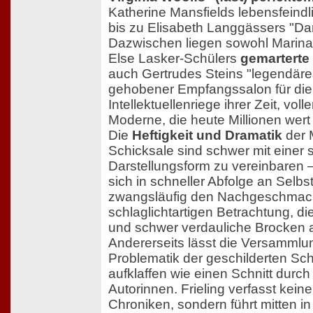
Katherine Mansfields lebensfeind
bis zu Elisabeth Langgässers "D
Dazwischen liegen sowohl Marin
Else Lasker-Schülers
gemarterte
auch Gertrudes Steins "legendäre
gehobener Empfangssalon für die
Intellektuellenriege ihrer Zeit, vol
Moderne, die heute Millionen wert 
Die
Heftigkeit und Dramatik
der 
Schicksale sind schwer mit einer 
Darstellungsform zu vereinbaren 
sich in schneller Abfolge an Selbs
zwangsläufig den Nachgeschmack
schlaglichtartigen Betrachtung, d
und schwer verdauliche Brocken au
Andererseits lässt die Versammlun
Problematik der geschilderten Sch
aufklaffen wie einen Schnitt durc
Autorinnen. Frieling verfasst kein
Chroniken, sondern führt mitten in