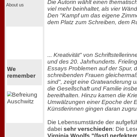
Die Autorin wählt einen thematisch
About us
viel mehr beinhaltet, als vier Wän
Den "Kampf um das eigene Zimme
dem Platz zum Schreiben, dem Ra
... Kreativität" von Schriftstelleri
und des 20. Jahrhunderts. Frieling 
Essays Problemen auf der Spur,
We
schreibenden Frauen gleicherma
remember
sind"
, zeigt eine Gratwanderung u
die Gesellschaft und Familie insb
bereithalten. Hinzu kamen die Kri
Umwälzungen einer Epoche der Ex
Künstlerinnen gingen daran zugr
Die Lebensumstände der aufgefüh
dabei
sehr verschieden
: Die Les
Virginia Woolfs "(fast) perfekt