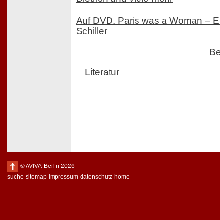
Auf DVD. Paris was a Woman – Ei
Schiller
Be
Literatur
© AVIVA-Berlin 2026
suche
sitemap
impressum
datenschutz
home