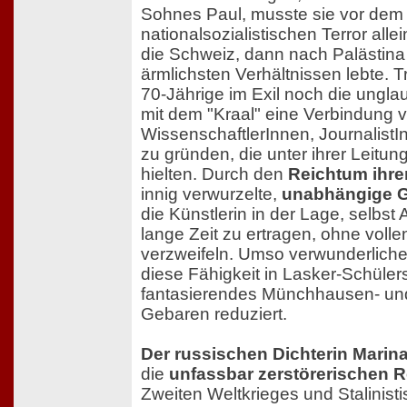
Sohnes Paul, musste sie vor dem
nationalsozialistischen Terror allei
die Schweiz, dann nach Palästin
ärmlichsten Verhältnissen lebte. 
70-Jährige im Exil noch die ungla
mit dem "Kraal" eine Verbindung 
WissenschaftlerInnen, JournalistI
zu gründen, die unter ihrer Leitu
hielten. Durch den
Reichtum ihre
innig verwurzelte,
unabhängige G
die Künstlerin in der Lage, selbst
lange Zeit zu ertragen, ohne voll
verzweifeln. Umso verwunderlicher 
diese Fähigkeit in Lasker-Schülers
fantasierendes Münchhausen- und 
Gebaren reduziert.
Der russischen Dichterin Marin
die
unfassbar zerstörerischen R
Zweiten Weltkrieges und Stalinist