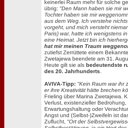
keinerlei Raum mehr für solche ge
übrig:
"Den Mann haben sie mir 
Tochter haben sie mir weggenomm
aus dem Weg. Ich verstehe nichts
vorgeht, und mich versteht niemand
Paris) war, hatte ich wenigstens 
eine Heimat. Jetzt bin ich hierh
hat mir meinen Traum weggen
zutiefst Zerrüttete einem Bekannt
Zwetajewa beendete am 31. Augus
Heute gilt sie als
bedeutendste ru
des 20. Jahrhunderts
.
AVIVA-Tipp:
"Kein Raum war ihr z
er ihre Kreativität hätte brechen 
Frieling über Marina Zwetajewa. Ko
Verlust, existenzieller Bedrohung, 
Erwartungshaltung oder Verachtu
Angst und (Selbst-)Zweifeln ist d
Zuflucht,
"Ort der Selbstvergewis
Selbstbestätigung, ja ein Hort des