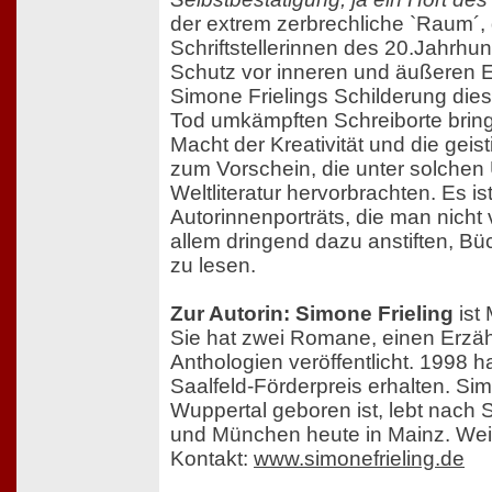
der extrem zerbrechliche `Raum´,
Schriftstellerinnen des 20.Jahrh
Schutz vor inneren und äußeren 
Simone Frielings Schilderung die
Tod umkämpften Schreiborte brin
Macht der Kreativität und die geis
zum Vorschein, die unter solche
Weltliteratur hervorbrachten. Es 
Autorinnenporträts, die man nicht 
allem dringend dazu anstiften, Büc
zu lesen.
Zur Autorin: Simone Frieling
ist 
Sie hat zwei Romane, einen Erzä
Anthologien veröffentlicht. 1998 h
Saalfeld-Förderpreis erhalten. Simo
Wuppertal geboren ist, lebt nach S
und München heute in Mainz. Weit
Kontakt:
www.simonefrieling.de