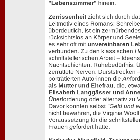
"Lebenszimmer"
hinein.
Zerrissenheit
zieht sich durch da
Leitmotiv eines Romans: Schreibe
überdeutlich, ist ein zermürbend
rücksichtslos an Körper und Seele
es sehr oft mit
unvereinbaren Le
verbunden. Zu den klassischen
H
schriftstellerischen Arbeit – Idee
Nachtschichten, Ruhebedürfnis,
zerrüttete Nerven, Durststrecken –
porträtierten Autorinnen die
An
for
als Mutter und Ehefrau
, die, etw
Elisabeth Langgässer und Ann
Über
forderung oder alternativ zu 
Davor konnten selbst
"Geld und e
nicht bewahren, die Virginia Wool
Voraussetzung für die schriftstelle
Frauen
ge
fordert hatte.