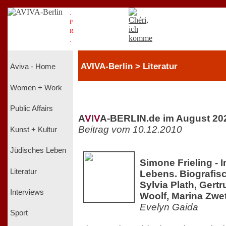
.
P
R
.
AVIVA-Berlin > Literatur
Aviva - Home
Women + Work
Public Affairs
A
V
I
V
A-BERLIN.de im August 20
Beitrag vom 10.12.2010
Kunst + Kultur
Jüdisches Leben
Simone Frieling -
Literatur
Lebens. Biografis
Sylvia Plath, Gertr
Interviews
Woolf, Marina Zwet
Evelyn Gaida
Sport