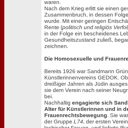
waren.
Nach dem Krieg erlitt sie einen g
Zusammenbruch, in dessen Folge 
wurde. Mit einer geringen Entsch
Rente (
politisch und religiös Verfo
in der Folge ein bescheidenes Leb
Gesundheitszustand zuließ, began
zeichnen.
Die Homosexuelle und Frauenre
Bereits 1926 war Sandmann Grün
Künstlerinnenvereins GEDOK. Obw
dreißiger Jahren als Jüdin ausges
sie dem Verein nach seiner Neug
bei.
Nachhaltig
engagierte sich San
Alter für Künstlerinnen und in 
Frauenrechtsbewegung
. Sie wa
der Gruppe
L74
, der ersten Verein
lesbischer Frauen, und lieferte Ill