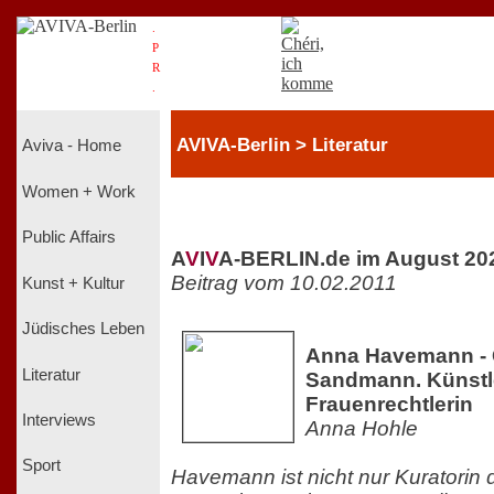
.
P
R
.
AVIVA-Berlin > Literatur
Aviva - Home
Women + Work
Public Affairs
A
V
I
V
A-BERLIN.de im August 20
Beitrag vom 10.02.2011
Kunst + Kultur
Jüdisches Leben
Anna Havemann - 
Literatur
Sandmann. Künstl
Frauenrechtlerin
Interviews
Anna Hohle
Sport
Havemann ist nicht nur Kuratorin 