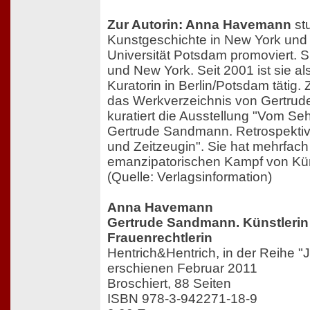
Zur Autorin: Anna Havemann
stu
Kunstgeschichte in New York und
Universität Potsdam promoviert. S
und New York. Seit 2001 ist sie a
Kuratorin in Berlin/Potsdam tätig. Z
das Werkverzeichnis von Gertru
kuratiert die Ausstellung "Vom S
Gertrude Sandmann. Retrospektive
und Zeitzeugin". Sie hat mehrfac
emanzipatorischen Kampf von Küns
(Quelle: Verlagsinformation)
Anna Havemann
Gertrude Sandmann. Künstlerin
Frauenrechtlerin
Hentrich&Hentrich, in der Reihe "
erschienen Februar 2011
Broschiert, 88 Seiten
ISBN 978-3-942271-18-9