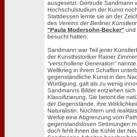
ausgesetzt. Gertrude Sandmann w
Hochschulstudium der Kunst noch 
Stattdessen lernte sie an der Zei
des
Vereins der Berliner Künstler
"Paula Modersohn-Becker"
un
besucht hatten.
Sandmann war Teil jener Künstler
der Kunsthistoriker Rainer Zimme
"verschollene Generation"
nannte.
Weltkrieg in ihrem Schaffen unter
gegenständliche Kunst in den Na
Würdigung, galt als zu wenig innov
Sandmanns Bilder entziehen sich 
Klassifizierung. Sie betont die nat
der Gegenstände, ihre
Wirklichkei
Naturalistin. Nüchtern und realität
Werke eine Abgrenzung vom Path
gegenstandslosen Strömungen mo
doch fehlt ihnen die Kühle der Ne