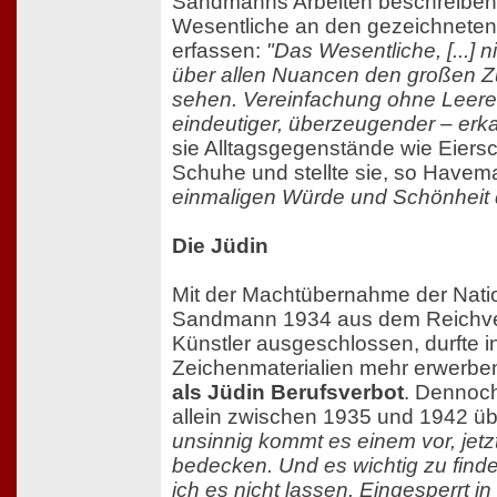
Sandmanns Arbeiten beschreiben
Wesentliche an den gezeichnete
erfassen:
"Das Wesentliche, [...] n
über allen Nuancen den großen
sehen. Vereinfachung ohne Leere, [
eindeutiger, überzeugender – erk
sie Alltagsgegenstände wie Eiersc
Schuhe und stellte sie, so Have
einmaligen Würde und Schönheit 
Die Jüdin
Mit der Machtübernahme der Natio
Sandmann 1934 aus dem Reichve
Künstler ausgeschlossen, durfte i
Zeichenmaterialien mehr erwerbe
als Jüdin Berufsverbot
. Dennoch
allein zwischen 1935 und 1942 übe
unsinnig kommt es einem vor, jetz
bedecken. Und es wichtig zu finde
ich es nicht lassen. Eingesperrt i