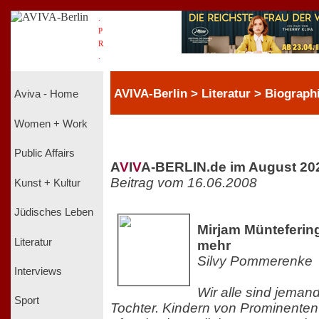
.
P
R
.
AVIVA-Berlin > Literatur > Biograph
Aviva - Home
Women + Work
Public Affairs
A
V
I
V
A-BERLIN.de im August 20
Beitrag vom 16.06.2008
Kunst + Kultur
Jüdisches Leben
Mirjam Müntefering
Literatur
mehr
Silvy Pommerenke
Interviews
Wir alle sind jema
Sport
Tochter. Kindern von Prominenten i