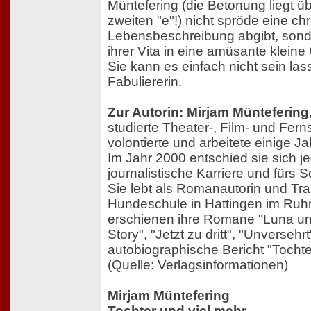
Müntefering (die Betonung liegt ü
zweiten "e"!) nicht spröde eine c
Lebensbeschreibung abgibt, sonde
ihrer Vita in eine amüsante kleine
Sie kann es einfach nicht sein la
Fabuliererin.
Zur Autorin: Mirjam Müntefering
studierte Theater-, Film- und Fer
volontierte und arbeitete einige J
Im Jahr 2000 entschied sie sich j
journalistische Karriere und fürs
Sie lebt als Romanautorin und Trai
Hundeschule in Hattingen im Ruhrg
erschienen ihre Romane "Luna u
Story", "Jetzt zu dritt", "Unversehr
autobiographische Bericht "Tochte
(Quelle: Verlagsinformationen)
Mirjam Müntefering
Tochter und viel mehr –