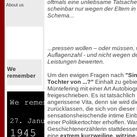
oftmals eine unliebsame Tatsache,
About us
scheinbar nur wegen der Eltern in
Schema...
...pressen wollen – oder müssen,
Auflagenzahl - und nicht wegen d
Leistungen bewerten.
We
Um den ewigen Fragen nach
"Sin
remember
Tochter von ...?"
Einhalt zu gebie
Müntefering mit einer Art Autobiog
freigeschrieben. Es ist tatsächlich
angerissene Vita, denn sie wird d
zurücklassen, die sich von dieser
sensationsheischende intime Einb
einer Politikertochter erhoffen. Wa
Geschichtenerzählerin stattdessen
eine
extrem kurzweilige, witzig