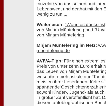
einzelne von uns seinen und ihre
Lebensweg, und der hat mit den El
wenig zu tun ...
Weiterlesen:
"Wenn es dunkel ist,
von Mirjam Müntefering und "Unver
von Mirjam Müntefering
Mirjam Müntefering im Netz:
www
muentefering.de
AVIVA-Tipp:
Für einen extrem les
Preis von unter zehn Euro erhält m
das Leben von Mirjam Müntefering,
wesentlich mehr ist als nur "Tochte
meisten ihrer LeserInnen dürfte si
spannende Geschichtenerzählerin
sowohl Kinder-, Jugend- als au
in großer Zahl veröffentlicht hat.
diesem autobiographischen Bericht