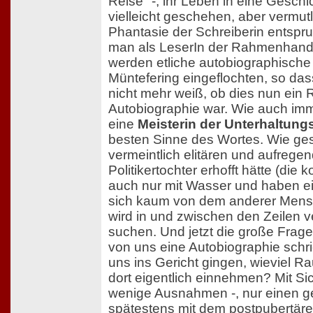
Reise" -, ihr Leben in eine Geschi
vielleicht geschehen, aber vermut
Phantasie der Schreiberin entspr
man als LeserIn der Rahmenhandlu
werden etliche autobiographische
Müntefering eingeflochten, so d
nicht mehr weiß, ob dies nun ein
Autobiographie war. Wie auch imme
eine
Meisterin der Unterhaltungs
besten Sinne des Wortes. Wie ge
vermeintlich elitären und aufrege
Politikertochter erhofft hätte (die 
auch nur mit Wasser und haben ei
sich kaum von dem anderer Mensc
wird in und zwischen den Zeilen 
suchen. Und jetzt die große Frag
von uns eine Autobiographie schrie
uns ins Gericht gingen, wieviel R
dort eigentlich einnehmen? Mit Sic
wenige Ausnahmen -, nur einen g
spätestens mit dem postpubertären