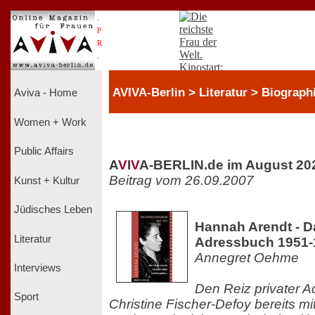
.
P
R
.
AVIVA-Berlin > Literatur > Biograph
Aviva - Home
Women + Work
Public Affairs
A
V
I
V
A-BERLIN.de im August 20
Beitrag vom 26.09.2007
Kunst + Kultur
Jüdisches Leben
Hannah Arendt - D
Literatur
Adressbuch 1951-
Annegret Oehme
Interviews
Den Reiz privater A
Sport
Christine Fischer-Defoy bereits m