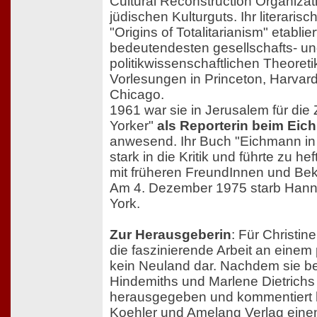
Cultural Reconstruction Organizat
jüdischen Kulturguts. Ihr literari
"Origins of Totalitarianism" etablier
bedeutendesten gesellschafts- u
politikwissenschaftlichen Theoretik
Vorlesungen in Princeton, Harvar
Chicago.
1961 war sie in Jerusalem für die 
Yorker"
als Reporterin beim Ei
anwesend. Ihr Buch "Eichmann in 
stark in die Kritik und führte zu hef
mit früheren FreundInnen und Be
Am 4. Dezember 1975 starb Hann
York.
Zur Herausgeberin
: Für Christin
die faszinierende Arbeit an einem
kein Neuland dar. Nachdem sie be
Hindemiths und Marlene Dietrich
herausgegeben und kommentiert ha
Koehler und Amelang Verlag einen