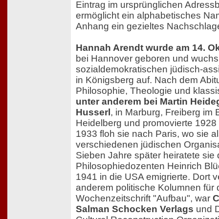
Eintrag im ursprünglichen Adress
ermöglicht ein alphabetisches Na
Anhang ein gezieltes Nachschlag
Hannah Arendt wurde am 14. Ok
bei Hannover geboren und wuchs
sozialdemokratischen jüdisch-assi
in Königsberg auf. Nach dem Abitur
Philosophie, Theologie und klassi
unter anderem bei Martin Heid
Husserl
, in Marburg, Freiberg im
Heidelberg und promovierte 1928 
1933 floh sie nach Paris, wo sie al
verschiedenen jüdischen Organisa
Sieben Jahre später heiratete sie
Philosophiedozenten Heinrich Blü
1941 in die USA emigrierte. Dort v
anderem politische Kolumnen für 
Wochenzeitschrift "Aufbau", war
C
Salman Schocken Verlags
und D