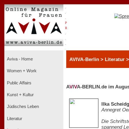
.
.
.
P
R
.
.
.
AVIVA-Berlin > Literatur 
Aviva - Home
Women + Work
Public Affairs
A
V
I
V
A-BERLIN.de im Augus
Kunst + Kultur
Ilka Scheid
Jüdisches Leben
Annegret O
Literatur
Die Schriftst
spannend Leb