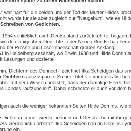
Dichterin später zu ihrem Nachnamen machte
.
 war hart für die beiden und der Tod der Mutter Hildes brach
cht wurde für sie aber zugleich zur "Neugeburt", wie es Hi
 Schreiben von Gedichten
.
hr 1954 schließlich nach Deutschland zurückkehrte, begann 
57 wurden einige ihrer Gedichte in der Neuen Rundschau her
and bei Presse und LeserInnenschaft großen Anklang.
1 in Heidelberg sesshaft, wo Erwin 1988 und Hilde Domin am
ielt Lesungen und dozierte.
omin. Dichterin des Dennoch" zeichnet Ilka Scheidgen das 
r Dichterin
auszusparen. So berichtet sie vom moralischen
ber mit dem Wissen belastet, dass der damalige Herrscher Tru
des Landes "aufzuhellen". Dabei schreckte er auch vor dem 
dgen auch die weniger bekannten Seiten Hilde Domins, wie 
e Dichterin immer wieder besucht und Gespräche mit ihr geführ
 Als Germanistin arbeitet Ilka Scheidgen nah an Domins Lyri
erung ein.