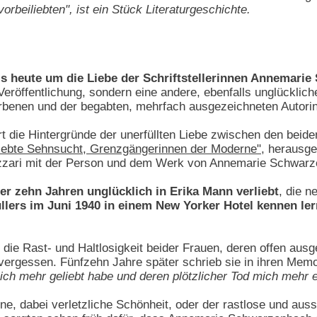
orbeiliebten", ist ein Stück Literaturgeschichte.
is heute um die Liebe der Schriftstellerinnen Annemari
Veröffentlichung, sondern eine andere, ebenfalls unglücklic
orbenen und der begabten, mehrfach ausgezeichneten Autori
rt die Hintergründe der unerfüllten Liebe zwischen den bei
lebte Sehnsucht, Grenzgängerinnen der Moderne"
, herausge
vizzari mit der Person und dem Werk von Annemarie Schwar
r zehn Jahren unglücklich in Erika Mann verliebt
, die n
lers im Juni 1940 in einem New Yorker Hotel kennen lern
die Rast- und Haltlosigkeit beider Frauen, deren offen ausg
 vergessen. Fünfzehn Jahre später schrieb sie in ihren Mem
ich mehr geliebt habe und deren plötzlicher Tod mich mehr e
yne, dabei verletzliche Schönheit, oder der rastlose und au