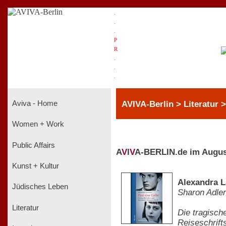
.
.
.
P
R
.
.
.
AVIVA-Berlin > Literatur 
Aviva - Home
Women + Work
Public Affairs
A
V
I
V
A-BERLIN.de im Augus
Kunst + Kultur
Alexandra L
Jüdisches Leben
Sharon Adler
Literatur
Die tragisch
Reiseschrift