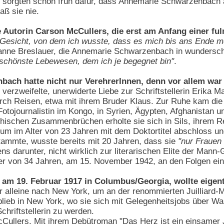
 sorgten schon früh dafür, dass Annemarie Schwarzenbach 
aß sie nie.
ie Autorin Carson McCullers, die erst am Anfang einer fu
n Gesicht, von dem ich wusste, dass es mich bis ans Ende 
ianne Breslauer, die Annemarie Schwarzenbach in wundersch
schönste Lebewesen, dem ich je begegnet bin"
.
ch hatte nicht nur VerehrerInnen, denn vor allem war s
verzweifelte, unerwiderte Liebe zur Schriftstellerin Erika M
urch Reisen, etwa mit ihrem Bruder Klaus. Zur Ruhe kam die
 Fotojournalistin im Kongo, in Syrien, Ägypten, Afghanistan u
ychischen Zusammenbrüchen erholte sie sich in Sils, ihrem 
m im Alter von 23 Jahren mit dem Doktortitel abschloss und 
tammte, wusste bereits mit 20 Jahren, dass sie
"nur Frauen 
ebens darunter, nicht wirklich zur literarischen Elite der Ma
ter von 34 Jahren, am 15. November 1942, an den Folgen ein
am 19. Februar 1917 in Columbus/Georgia, wollte eigent
hr alleine nach New York, um an der renommierten Juilliard
ieb in New York, wo sie sich mit Gelegenheitsjobs über Wasse
chriftstellerin zu werden.
Cullers. Mit ihrem Debütroman "Das Herz ist ein einsamer 