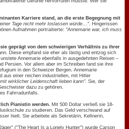
ambivalente Gefühle hervorrufen musste. Wer sie
lminanten Karriere stand, an die erste Begegnung mit
meiner Tage nicht mehr loslassen würde…"
. Hingerissen
önen Aufnahmen portraitierte:
"Annemarie war, ich muss
ie geprägt von dem schwierigen Verhältnis zu ihrer
ann. Diese empfand sie eher als lästig und entzog sich
 unstete Annemarie ebenfalls in ausgedehnten Reisen –
nd Persien. Vor allem aber im Schreiben fand sie ihre
Refugium in den Schweizer Bergen. Annemarie
aus einer reichen industriellen, mit Hitler
mit wirklicher Leidenschaft lieben kann"
. Sie, der
nn-Geschwister dazu zu gehören.
es Fahrradunfalls.
lich Pianistin werden.
Mit 500 Dollar verließ sie 18-
-Musikschule zu studieren. Das Geld verschwand auf
r hielt. Sie arbeitete als Sekretärin, Kellnerin,
Jäger" ("The Heart Is a Lonely Hunter") wurde Carson