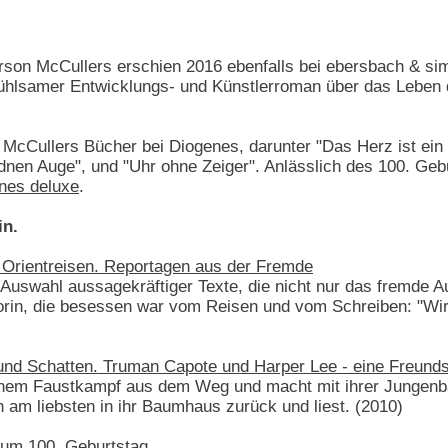
son McCullers erschien 2016 ebenfalls bei ebersbach & s
fühlsamer Entwicklungs- und Künstlerroman über das Leben
McCullers Bücher bei Diogenes, darunter "Das Herz ist ein 
oldnen Auge", und "Uhr ohne Zeiger". Anlässlich des 100. G
nes deluxe
.
in.
Orientreisen. Reportagen aus der Fremde
Auswahl aussagekräftiger Texte, die nicht nur das fremde A
rin, die besessen war vom Reisen und vom Schreiben: "Wirk
 und Schatten. Truman Capote und Harper Lee - eine Freunds
keinem Faustkampf aus dem Weg und macht mit ihrer Jungenb
h am liebsten in ihr Baumhaus zurück und liest. (2010)
um 100. Geburtstag