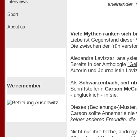
Interviews
aneinander "v
Sport
About us
Viele Mythen ranken sich b
Liebe ist Gegenstand dieser 
Die zwischen der früh verst
Alexandra Lavizzari analysie
Bereits in der Anthologie
"Ge
Autorin und Journalistin La
Als
Schwarzenbach, seit übe
We remember
Schriftstellerin
Carson McCul
- unglücklich - in sie.
Dieses (Beziehungs-)Muster, 
Carson sollte Annemarie nie
keiner anderen Freundin, die 
Nicht nur ihre herbe, androg