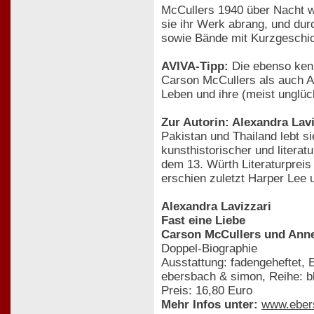
McCullers 1940 über Nacht we
sie ihr Werk abrang, und du
sowie Bände mit Kurzgeschich
AVIVA-Tipp:
Die ebenso kennt
Carson McCullers als auch A
Leben und ihre (meist unglüc
Zur Autorin: Alexandra Lavi
Pakistan und Thailand lebt si
kunsthistorischer und literat
dem 13. Würth Literaturpreis
erschien zuletzt Harper Lee
Alexandra Lavizzari
Fast eine Liebe
Carson McCullers und Ann
Doppel-Biographie
Ausstattung: fadengeheftet, 
ebersbach & simon, Reihe: b
Preis: 16,80 Euro
Mehr Infos unter:
www.eber