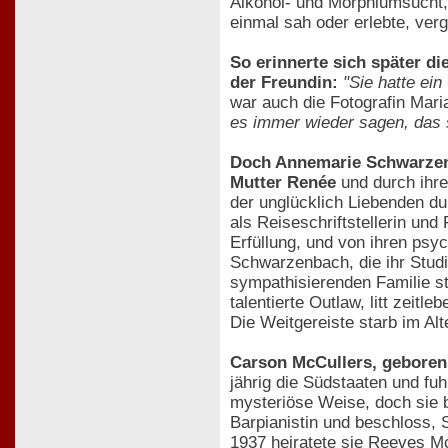
Alkohol- und Morphiumsucht,
einmal sah oder erlebte, verg
So erinnerte sich später d
der Freundin:
"Sie hatte ei
war auch die Fotografin Mar
es immer wieder sagen, das 
Doch Annemarie Schwarzenba
Mutter Renée
und durch ihre 
der unglücklich Liebenden d
als Reiseschriftstellerin und
Erfüllung, und von ihren ps
Schwarzenbach, die ihr Studiu
sympathisierenden Familie s
talentierte Outlaw, litt zeitl
Die Weitgereiste starb im Al
Carson McCullers, geboren 
jährig die Südstaaten und fu
mysteriöse Weise, doch sie bl
Barpianistin und beschloss, S
1937 heiratete sie Reeves Mc