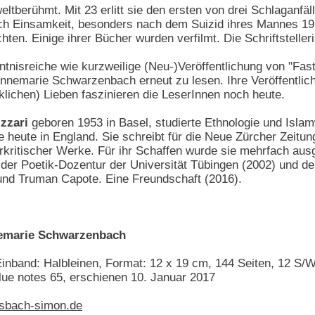
ltberühmt. Mit 23 erlitt sie den ersten von drei Schlaganfäl
rch Einsamkeit, besonders nach dem Suizid ihres Mannes 195
ten. Einige ihrer Bücher wurden verfilmt. Die Schriftsteller
nisreiche wie kurzweilige (Neu-)Veröffentlichung von "Fast 
nnemarie Schwarzenbach erneut zu lesen. Ihre Veröffentli
klichen) Lieben faszinieren die LeserInnen noch heute.
zzari
geboren 1953 in Basel, studierte Ethnologie und Islam
e heute in England. Sie schreibt für die Neue Zürcher Zeitun
urkritischer Werke. Für ihr Schaffen wurde sie mehrfach ausg
 der Poetik-Dozentur der Universität Tübingen (2002) und d
 und Truman Capote. Eine Freundschaft (2016).
emarie Schwarzenbach
Einband: Halbleinen, Format: 12 x 19 cm, 144 Seiten, 12 S/
lue notes 65, erschienen 10. Januar 2017
sbach-simon.de