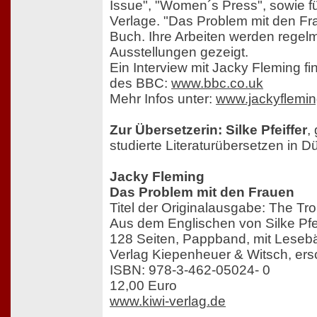
Issue", "Women´s Press", sowie f
Verlage. "Das Problem mit den Frau
Buch. Ihre Arbeiten werden regelm
Ausstellungen gezeigt.
Ein Interview mit Jacky Fleming fi
des BBC:
www.bbc.co.uk
Mehr Infos unter:
www.jackyflemin
Zur Übersetzerin: Silke Pfeiffer
,
studierte Literaturübersetzen in D
Jacky Fleming
Das Problem mit den Frauen
Titel der Originalausgabe: The T
Aus dem Englischen von Silke Pfei
128 Seiten, Pappband, mit Lese
Verlag Kiepenheuer & Witsch, er
ISBN: 978-3-462-05024- 0
12,00 Euro
www.kiwi-verlag.de