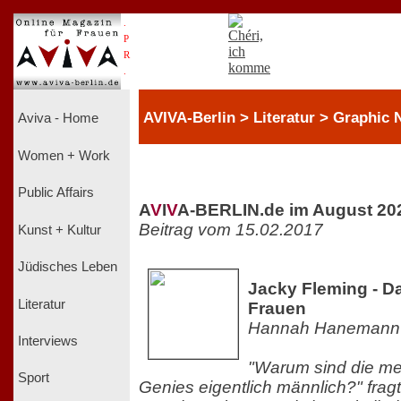
.
P
R
.
AVIVA-Berlin > Literatur > Graphic 
Aviva - Home
Women + Work
Public Affairs
A
V
I
V
A-BERLIN.de im August 20
Beitrag vom 15.02.2017
Kunst + Kultur
Jüdisches Leben
Jacky Fleming - D
Literatur
Frauen
Hannah Hanemann
Interviews
"Warum sind die me
Sport
Genies eigentlich männlich?" fragt 