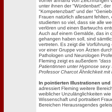
vorher anhand von Zeichnungen v
unter ihnen der "Würdenbart", der 
"Kompetenzbart" und der "Genieb
Frauen natürlich allesamt fehlten,
studierten so viel, dass sie alle w
verlören und einen Bartwuchs ent
Auch auf einem Gemälde, das in d
gehangen haben soll, sind sämtli
vertreten. Es zeigt die Vorführung 
vor einer Gruppe von Ärzten durc
Pathologen und Neurologen Profe
Fleming zeigt es außerdem
"dass
Patientinnen unter Hypnose sexy 
Professor Charcot Ähnlichkeit mit
In pointierten Illustrationen u
adressiert Fleming weitere Bereic
weiblicher Unzulänglichkeiten wie
Wissenschaft und portraitiert Frau
Bereichen Herausragendes geleis