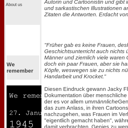
Autorin und Cartoonistin und gibt
About us
und sarkastischen Illustrationen
Zitaten die Antworten. Erdacht von
"Früher gab es keine Frauen, desha
Geschichtsunterricht auch nichts 
Männer und ziemlich viele waren
doch ein paar Frauen, aber sie hat
We
Köpfe, weswegen sie zu nichts nü
remember
Handarbeit und Krocket."
Diesen Eindruck gewann Jacky Fle
Dokumentation über menschliche G
der es vor allem um
männliche
Geni
das zum Anlass, in ihren Cartoon
nachzugehen, was Frauen im Verl
"eigentlich gemacht haben", währ
damit verbrachten, Genies zu wer