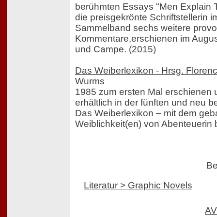
berühmten Essays "Men Explain Th
die preisgekrönte Schriftstellerin 
Sammelband sechs weitere provo
Kommentare,erschienen im Augus
und Campe. (2015)
Das Weiberlexikon - Hrsg. Flore
Wurms
1985 zum ersten Mal erschienen u
erhältlich in der fünften und neu b
Das Weiberlexikon – mit dem geba
Weiblichkeit(en) von Abenteuerin 
Be
Literatur > Graphic Novels
AV