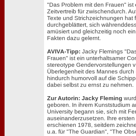
"Das Problem mit den Frauen" ist 
Zeitvertreib für zwischendurch. A
Texte und Strichzeichnungen hat f
durchgeblättert, sich währenddes
amüsiert und gleichzeitig noch ein
Fakten dazu gelernt.
AVIVA-Tipp:
Jacky Flemings "Das
Frauen" ist ein unterhaltsamer Co
stereotype Gendervorstellungen v
Überlegenheit des Mannes durch 
hindurch humorvoll auf die Schip
dabei selbst zu ernst zu nehmen.
Zur Autorin: Jacky Fleming
wurd
geboren. In ihrem Kunststudium a
University begann sie, sich mit F
auseinanderzusetzen. Ihre ersten
erschienen 1978, seitdem zeichnet
u.a. für "The Guardian", "The Obs