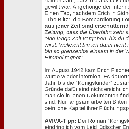
halben Jahr, dass die australisch
gewillt war, Angehörige der Inter
Einen Tag, nachdem Erich in Sid
"The Blitz", die Bombardierung L
aus jener Zeit sind erschütternd
Zeitung, dass die Überfahrt sehr s
eine lange Zeit vergehen, bis du d
wirst. Vielleicht bin ich dann nich
bin so grenzenlos einsam in der 
Himmel regnet."
Im August 1942 kam Erich Fischer
wurde wieder interniert. Es dauer
Jahr, bis die "Königskinder" zu
Gründe dafür sind nicht ersichtlich
man sie in jenen Dokumenten find
sind: Nur langsam arbeiten Briten 
peinliche Kapitel ihrer Flüchtlingspo
AVIVA-Tipp:
Der Roman "Königski
eindringlich vom Leid jüdischer E