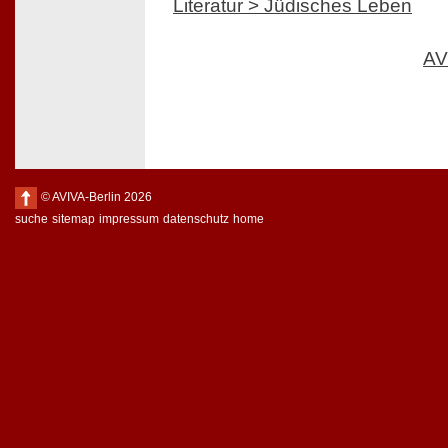
Literatur > Jüdisches Leben
AV
© AVIVA-Berlin 2026
suche
sitemap
impressum
datenschutz
home