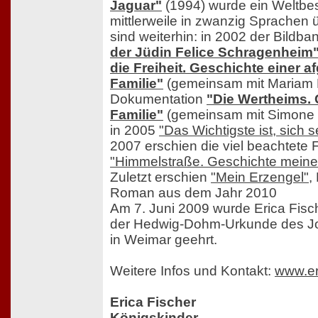
Jaguar"
(1994) wurde ein Weltbests
mittlerweile in zwanzig Sprachen 
sind weiterhin: in 2002 der Bildb
der Jüdin Felice Schragenheim
die Freiheit. Geschichte einer 
Familie"
(gemeinsam mit Mariam N
Dokumentation
"Die Wertheims. 
Familie"
(gemeinsam mit Simone 
in 2005
"Das Wichtigste ist, sich s
2007 erschien die viel beachtete 
"Himmelstraße. Geschichte meiner
Zuletzt erschien
"Mein Erzengel"
,
Roman aus dem Jahr 2010
Am 7. Juni 2009 wurde Erica Fische
der Hedwig-Dohm-Urkunde des Jo
in Weimar geehrt.
Weitere Infos und Kontakt:
www.er
Erica Fischer
Königskinder