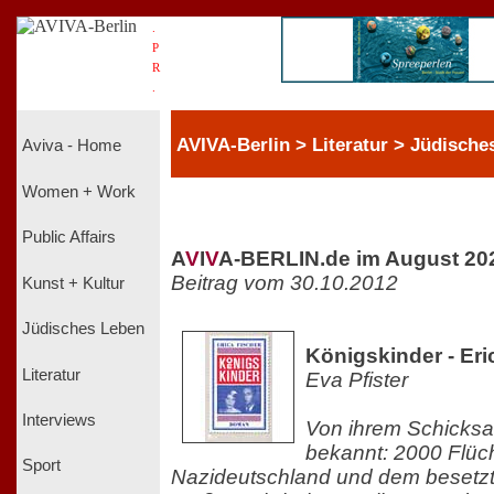
.
P
R
.
AVIVA-Berlin > Literatur > Jüdische
Aviva - Home
Women + Work
Public Affairs
A
V
I
V
A-BERLIN.de im August 20
Beitrag vom 30.10.2012
Kunst + Kultur
Jüdisches Leben
Königskinder - Eri
Literatur
Eva Pfister
Interviews
Von ihrem Schicksa
bekannt: 2000 Flüch
Sport
Nazideutschland und dem besetzte