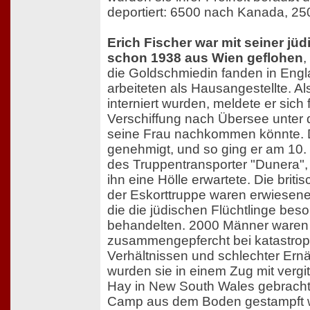
deportiert: 6500 nach Kanada, 25
Erich Fischer war mit seiner jü
schon 1938 aus Wien geflohen
,
die Goldschmiedin fanden in Engl
arbeiteten als Hausangestellte. Al
interniert wurden, meldete er sich fr
Verschiffung nach Übersee unter
seine Frau nachkommen könnte. Da
genehmigt, und so ging er am 10.
des Truppentransporter "Dunera",
ihn eine Hölle erwartete. Die br
der Eskorttruppe waren erwiesen
die die jüdischen Flüchtlinge bes
behandelten. 2000 Männer waren
zusammengepfercht bei katastrop
Verhältnissen und schlechter Ernä
wurden sie in einem Zug mit vergi
Hay in New South Wales gebracht,
Camp aus dem Boden gestampft 