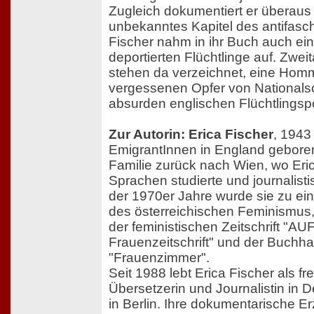
Zugleich dokumentiert er überaus
unbekanntes Kapitel des antifaschi
Fischer nahm in ihr Buch auch eine
deportierten Flüchtlinge auf. Zw
stehen da verzeichnet, eine Hom
vergessenen Opfer von Nationalso
absurden englischen Flüchtlingspol
Zur Autorin: Erica Fischer
, 1943
EmigrantInnen in England geboren
Familie zurück nach Wien, wo Eric
Sprachen studierte und journalisti
der 1970er Jahre wurde sie zu ei
des österreichischen Feminismus, 
der feministischen Zeitschrift "AUF
Frauenzeitschrift" und der Buchh
"Frauenzimmer".
Seit 1988 lebt Erica Fischer als fre
Übersetzerin und Journalistin in 
in Berlin. Ihre dokumentarische E