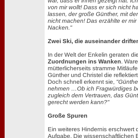
war, dass er ihnen gezeigt hat: Ic
von mir wollt! Dass er sich nicht ha
lassen, der große Günther, mit d
nicht machen! Das erzählte er mir
Nacken."
Zwei Ski, die auseinander drifte
In der Welt der Enkelin geraten di
Zuordnungen ins Wanken
. Ware
mütterlicherseits stramme Mitläuf
Günther und Christel die reflektier
Doch schnell erkennt sie,
"Günthe
nehmen …Ob ich Fragwürdiges b
zugleich dem Vertrauen, das Günth
gerecht werden kann?"
Große Spuren
Ein weiteres Hindernis erschwert 
Aufgabe. Die wissenschaftlichen E