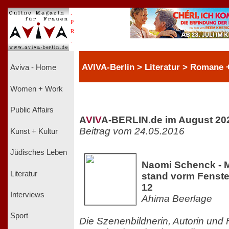
.
P
R
.
AVIVA-Berlin > Literatur > Romane + 
Aviva - Home
Women + Work
Public Affairs
A
V
I
V
A-BERLIN.de im August 20
Beitrag vom 24.05.2016
Kunst + Kultur
Jüdisches Leben
Naomi Schenck - 
Literatur
stand vorm Fenster
12
Interviews
Ahima Beerlage
Sport
Die Szenenbildnerin, Autorin und