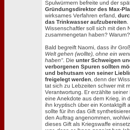
Spulwürmern befreite und der spät
Gründungsdirektor des Max-Plan
wirksames Verfahren erfand,
durc
das Trinkwasser aufzubereiten
.
Wissenschaftler soll sich mit den 
zusammengetan haben? Warum?
Bald begreift Naomi, dass ihr Gro
Welt gehen (wollte), ohne ein wen
haben"
. Die
unter Schweigen un
verborgenen Spuren sollten mö
und behutsam von seiner Liebl
freigelegt werden
, denn der Wis
tat sich zu Lebzeiten schwer mit m
Verantwortung. Er erzählte seiner
eine Anekdote aus dem Krieg, in
ihn kryptisch über ein Kontaktgift
sollte für ihn das Gift synthetisie
den Auftrag angenommen, wohlw
dieses Gift als Kriegswaffe einset