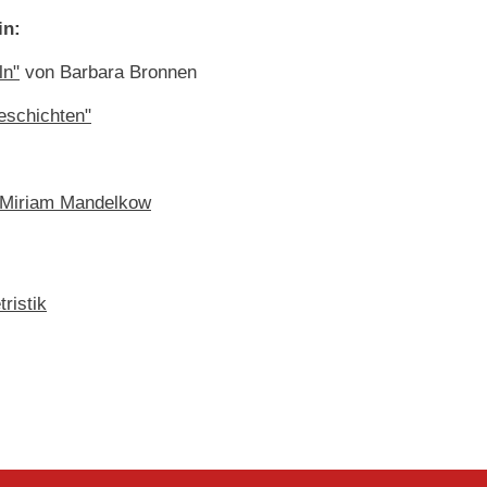
in:
ln"
von Barbara Bronnen
eschichten"
r Miriam Mandelkow
ristik