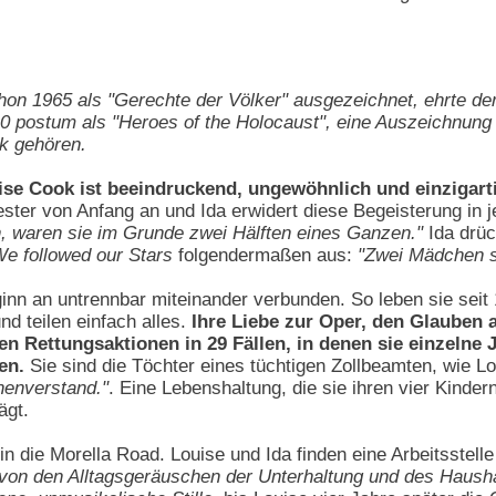
hon 1965 als "Gerechte der Völker" ausgezeichnet, ehrte de
 postum als "Heroes of the Holocaust", eine Auszeichnung f
k gehören.
se Cook ist beeindruckend, ungewöhnlich und einzigart
wester von Anfang an und Ida erwidert diese Begeisterung in
 waren sie im Grunde zwei Hälften eines Ganzen."
Ida drüc
e followed our Stars
folgendermaßen aus:
"Zwei Mädchen sc
nn an untrennbar miteinander verbunden. So leben sie seit 
nd teilen einfach alles.
Ihre Liebe zur Oper, den Glauben 
en Rettungsaktionen in 29 Fällen, in denen sie einzelne
en.
Sie sind die Töchter eines tüchtigen Zollbeamten, wie L
enverstand."
. Eine Lebenshaltung, die sie ihren vier Kinder
ägt.
in die Morella Road. Louise und Ida finden eine Arbeitsstell
on den Alltagsgeräuschen der Unterhaltung und des Haushal