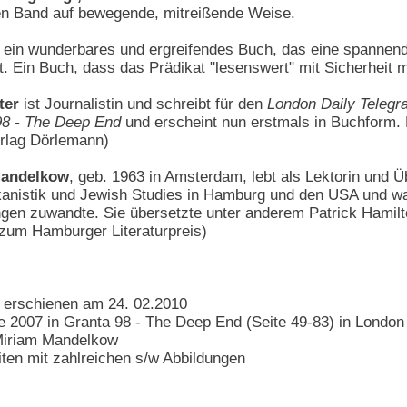
en Band auf bewegende, mitreißende Weise.
t ein wunderbares und ergreifendes Buch, das eine spanne
. Ein Buch, dass das Prädikat "lesenswert" mit Sicherheit m
ter
ist Journalistin und schreibt für den
London Daily Telegr
98 - The Deep End
und erscheint nun erstmals in Buchform. 
erlag Dörlemann)
Mandelkow
, geb. 1963 in Amsterdam, lebt als Lektorin und Ü
kanistik und Jewish Studies in Hamburg und den USA und war
ngen zuwandte. Sie übersetzte unter anderem Patrick Hamilt
 zum Hamburger Literaturpreis)
e erschienen am 24. 02.2010
e 2007 in Granta 98 - The Deep End (Seite 49-83) in London
Miriam Mandelkow
en mit zahlreichen s/w Abbildungen