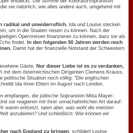
 Oper entdeckt. Die Stimme der Koloratursopranistin
 die sie natürlich, wie alles andere auch, umgehend mit
 radikal und unwiderruflich.
Ida und Louise stecken
ein
, um in die Staaten reisen zu können. Nach der
pieligen Opernreisen finanzieren zu können, dass sie als
 Echo findet.
In den folgenden 50 Jahren werden noch
inen.
Damit hat der finanzielle Notstand der Schwestern
 gesehene Gäste.
Nur dieser Liebe ist es zu verdanken,
t mit dem österreichischen Dirigenten Clemens Krauss,
 politische Situation noch völlig:
"Die englischen
hreibt Ida ihren Eltern im August nach London.
don empfangen, die jüdische Sopranistin Mitia Mayer-
nd sie reagieren mit ihrer unnachahmlichen Art darauf:
ir waren entsetzt, taten aber, was wohl die meisten
Welt anzubieten? Und schließlich: Wie können wir
cher nach England zu bringen
, schildert Louise