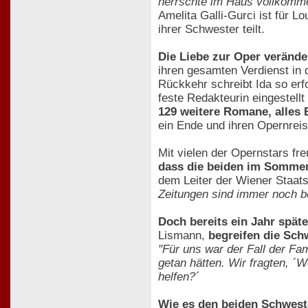
herrschte im Haus vollkomme
Amelita Galli-Gurci ist für L
ihrer Schwester teilt.
Die Liebe zur Oper verände
ihren gesamten Verdienst in 
Rückkehr schreibt Ida so erfo
feste Redakteurin eingestellt
129 weitere Romane, alles
ein Ende und ihren Opernrei
Mit vielen der Opernstars f
dass die beiden im Somme
dem Leiter der Wiener Staats
Zeitungen sind immer noch bet
Doch bereits ein Jahr späte
Lismann,
begreifen die Sch
"Für uns war der Fall der Fa
getan hätten. Wir fragten, ´
helfen?´
Wie es den beiden Schweste