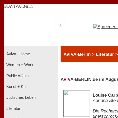
.
.
.
P
R
.
.
.
AVIVA-Berlin > Literatur 
Aviva - Home
Women + Work
Public Affairs
A
V
I
V
A-BERLIN.de im Augus
Kunst + Kultur
Louise Carp
Jüdisches Leben
Adriana Ster
Literatur
Die Recherch
unerschrocke