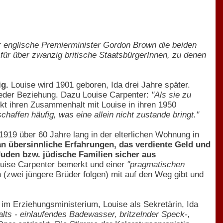
r englische Premierminister Gordon Brown die beiden
ür über zwanzig britische StaatsbürgerInnen, zu denen
ig.
Louise wird 1901 geboren, Ida drei Jahre später.
 jeder Beziehung. Dazu Louise Carpenter:
"Als sie zu
kt ihren Zusammenhalt mit Louise in ihren 1950
haffen häufig, was eine allein nicht zustande bringt."
1919 über 60 Jahre lang in der elterlichen Wohnung in
an übersinnliche Erfahrungen, das verdiente Geld und
 Juden bzw. jüdische Familien sicher aus
ouise Carpenter bemerkt und einer
"pragmatischen
n (zwei jüngere Brüder folgen) mit auf den Weg gibt und
e im Erziehungsministerium, Louise als Sekretärin, Ida
ts - einlaufendes Badewasser, britzelnder Speck-,