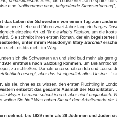
ne, unmusikalische Stille
, bis Louise vier Jahre später die
ouise eine
"vollkommen neue, tiefgreifende Sinneserfahrung"
,
rt das Leben der Schwestern von einem Tag zum anderen
diese neue Liebe und führen zwei Jahre lang ein
karges Das
lgreich einzelne Artikel für die
Mab´s Fashion
, um die kosts
 wird. Sie schreibt ihren ersten Roman, der ein begeistertes
 Bestseller, unter ihrem Pseudonym
Mary Burchell
ersche
sen steht nichts mehr im Weg.
reunden sich die Schwestern an und sind bald mehr als gern
r 1934 erstmals nach Salzburg kommen
, um Bekanntschaf
oper, zu schließen. Damals unterschätzen Ida und Louise die
rächtlich besorgt, aber das ist eigentlich alles Unsinn..."
sc
r
, als sie, ohne es zu wissen, den ersten Flüchtling in Lon
western entsetzt das gesamte Ausmaß der Nazidiktatur.
U
milie Mayer-Lismann schockierend, aber nicht unglaublich. W
Wo wollen Sie hin? Was haben Sie auf dem Arbeitsmarkt der 
rn gelingt, bis 1939 mehr als 29 Jüdinnen und Juden si