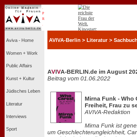
.
P
R
.
AVIVA-Berlin > Literatur > Sachbuc
Aviva - Home
Women + Work
Public Affairs
A
V
I
V
A-BERLIN.de im August 20
Beitrag vom 01.06.2022
Kunst + Kultur
Jüdisches Leben
Mirna Funk - Who 
Literatur
Freiheit, Frau zu s
AVIVA-Redaktion
Interviews
Mirna Funk ist gene
Sport
um Geschlechterungleichheit, Car