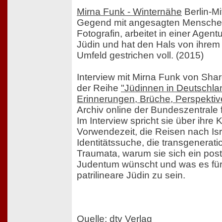
Mirna Funk - Winternähe
Berlin-Mi
Gegend mit angesagten Menschen
Fotografin, arbeitet in einer Agent
Jüdin und hat den Hals von ihrem
Umfeld gestrichen voll. (2015)
Interview mit Mirna Funk von Sh
der Reihe
"Jüdinnen in Deutschla
Erinnerungen, Brüche, Perspektiv
Archiv online der Bundeszentrale f
Im Interview spricht sie über ihre K
Vorwendezeit, die Reisen nach Is
Identitätssuche, die transgenerat
Traumata, warum sie sich ein pos
Judentum wünscht und was es für 
patrilineare Jüdin zu sein.
Quelle: dtv Verlag