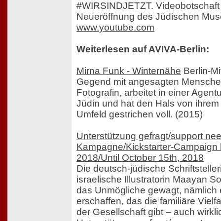
#WIRSINDJETZT. Videobotschaft 
Neueröffnung des Jüdischen Mus
www.youtube.com
Weiterlesen auf AVIVA-Berlin:
Mirna Funk - Winternähe
Berlin-Mi
Gegend mit angesagten Menschen
Fotografin, arbeitet in einer Agent
Jüdin und hat den Hals von ihrem
Umfeld gestrichen voll. (2015)
Unterstützung gefragt/support nee
Kampagne/Kickstarter-Campaign 
2018/Until October 15th, 2018
Die deutsch-jüdische Schriftstelle
israelische Illustratorin Maayan 
das Unmögliche gewagt, nämlich 
erschaffen, das die familiäre Vielfa
der Gesellschaft gibt – auch wirkli