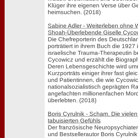
Klüger ihre eigenen Verse über Ge
heimsuchen. (2018)
Sabine Adler - Weiterleben ohne 
Shoah-Überlebende Giselle Cyco
Die Chefreporterin des Deutschla
porträtiert in ihrem Buch die 1927
israelische Trauma-Therapeutin b
Cycowicz und erzählt die Biograp
Deren Lebensgeschichte wird um
Kurzporträts einiger ihrer fast glei
und Patientinnen, die wie Cycowi
nationalsozialistisch geprägten 
angefachten millionenfachen Mor
überlebten. (2018)
Boris Cyrulnik - Scham. Die viele
tabuisierten Gefühls
Der französische Neuropsychiater,
und Bestsellerautor Boris Cyrulnik