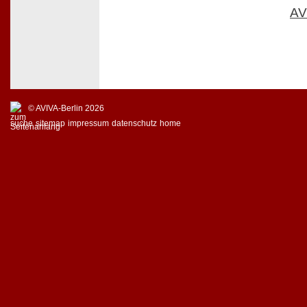
AV
© AVIVA-Berlin 2026
suche
sitemap
impressum
datenschutz
home