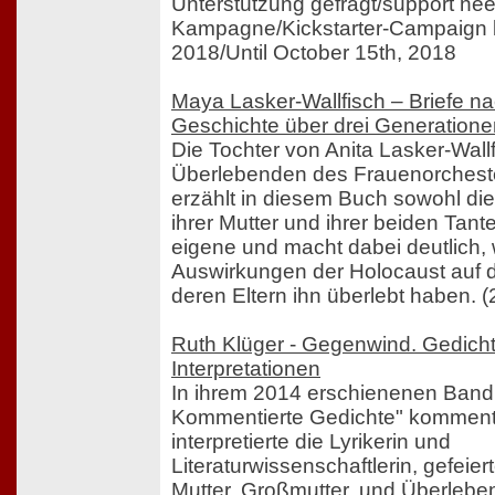
Unterstützung gefragt/support nee
Kampagne/Kickstarter-Campaign 
2018/Until October 15th, 2018
Maya Lasker-Wallfisch – Briefe n
Geschichte über drei Generatione
Die Tochter von Anita Lasker-Wallfi
Überlebenden des Frauenorcheste
erzählt in diesem Buch sowohl d
ihrer Mutter und ihrer beiden Tant
eigene und macht dabei deutlich,
Auswirkungen der Holocaust auf d
deren Eltern ihn überlebt haben. 
Ruth Klüger - Gegenwind. Gedich
Interpretationen
In ihrem 2014 erschienenen Band
Kommentierte Gedichte" komment
interpretierte die Lyrikerin und
Literaturwissenschaftlerin, gefeiert
Mutter, Großmutter, und Überleb