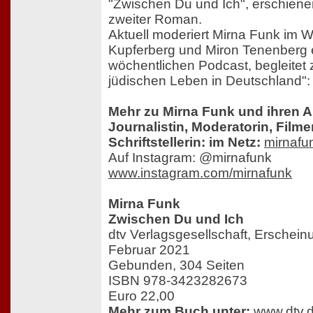
"Zwischen Du und Ich", erschienen 
zweiter Roman.
Aktuell moderiert Mirna Funk im W
Kupferberg und Miron Tenenberg
wöchentlichen Podcast, begleitet
jüdischen Leben in Deutschland"
Mehr zu Mirna Funk und ihren A
Journalistin, Moderatorin, Film
Schriftstellerin: im Netz:
mirnafu
Auf Instagram: @mirnafunk
www.instagram.com/mirnafunk
Mirna Funk
Zwischen Du und Ich
dtv Verlagsgesellschaft, Erschein
Februar 2021
Gebunden, 304 Seiten
ISBN 978-3423282673
Euro 22,00
Mehr zum Buch unter:
www.dtv.