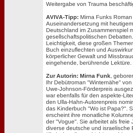
Weitergabe von Trauma beschäftig
AVIVA-Tipp:
Mirna Funks Roman is
Auseinandersetzung mit heutigem
Deutschland im Zusammenspiel mi
gesellschaftspolitischen Debatten. 
Leichtigkeit, diese großen Theme
Buch einzuflechten und Auswirku
körperlicher Gewalt und Missbrauc
eingehende, berührende Lektüre.
Zur Autorin: Mirna Funk
, gebore
Ihr Debütroman "Winternähe" von
Uwe-Johnson-Förderpreis ausgez
war ebenfalls für den aspekte-Lit
den Ulla-Hahn-Autorenpreis nomin
das Kinderbuch "Wo ist Papa?". S
erscheint ihre monatliche Kolumne
der "Vogue". Sie arbeitet als freie 
diverse deutsche und israelische 