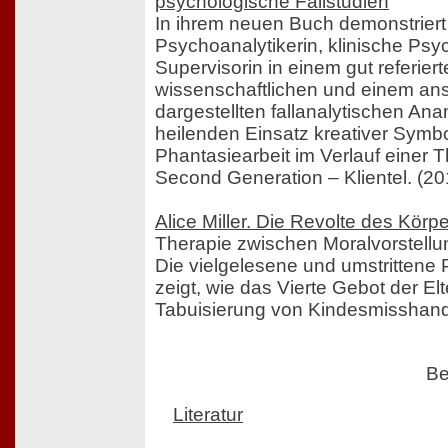
psychologische Fallstudien
In ihrem neuen Buch demonstriert 
Psychoanalytikerin, klinische Psy
Supervisorin in einem gut referier
wissenschaftlichen und einem an
dargestellten fallanalytischen An
heilenden Einsatz kreativer Symb
Phantasiearbeit im Verlauf einer T
Second Generation – Klientel. (20
Alice Miller. Die Revolte des Körp
Therapie zwischen Moralvorstellu
Die vielgelesene und umstrittene 
zeigt, wie das Vierte Gebot der Elt
Tabuisierung von Kindesmisshandl
Be
Literatur