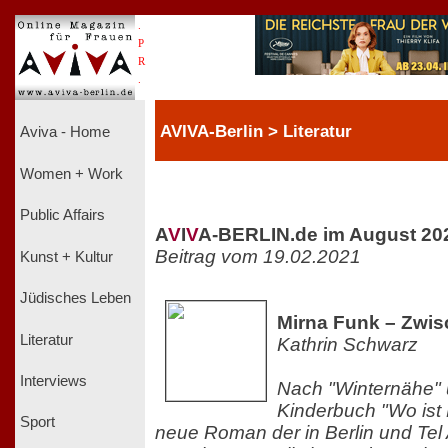
.
P
R
.
AVIVA-Berlin > Literatur
Aviva - Home
Women + Work
Public Affairs
A
V
I
V
A-BERLIN.de im August 20
Beitrag vom 19.02.2021
Kunst + Kultur
Jüdisches Leben
Mirna Funk – Zwis
Literatur
Kathrin Schwarz
Interviews
Nach "Winternähe" 
Kinderbuch "Wo ist 
Sport
neue Roman der in Berlin und Tel