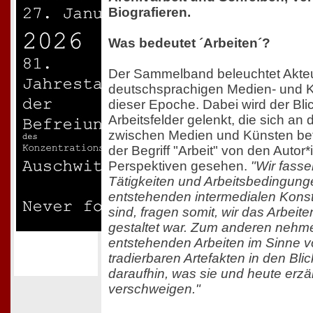
Biografieren.
Was bedeutet ´Arbeiten´?
Der Sammelband beleuchtet Akteu
deutschsprachigen Medien- und K
dieser Epoche. Dabei wird der Bli
Arbeitsfelder gelenkt, die sich an d
zwischen Medien und Künsten befi
der Begriff "Arbeit" von den Autor
Perspektiven gesehen.
"Wir fass
Tätigkeiten und Arbeitsbedingunge
entstehenden intermedialen Konst
sind, fragen somit, wir das Arbeit
gestaltet war. Zum anderen nehme
entstehenden Arbeiten im Sinne 
tradierbaren Artefakten in den Bli
daraufhin, was sie und heute erzä
verschweigen."