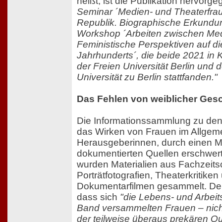
heißt, ist die Publikation hervor
Seminar ´Medien- und Theaterfra
Republik. Biographische Erkund
Workshop ´Arbeiten zwischen Me
Feministische Perspektiven auf die
Jahrhunderts´, die beide 2021 in
der Freien Universität Berlin und 
Universität zu Berlin stattfanden."
Das Fehlen von weiblicher Ges
Die Informationssammlung zu den
das Wirken von Frauen im Allgeme
Herausgeberinnen, durch einen Ma
dokumentierten Quellen erschwert.
wurden Materialien aus Fachzeitsc
Porträtfotografien, Theaterkritiken
Dokumentarfilmen gesammelt. Den
dass sich
"die Lebens- und Arbei
Band versammelten Frauen – nicht
der teilweise überaus prekären Q