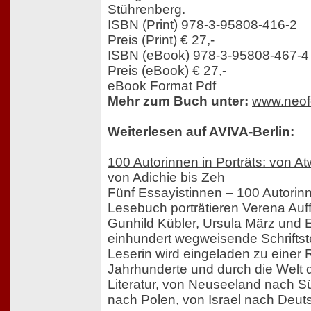
Stührenberg.
ISBN (Print) 978-3-95808-416-2
Preis (Print) € 27,-
ISBN (eBook) 978-3-95808-467-4
Preis (eBook) € 27,-
eBook Format Pdf
Mehr zum Buch unter:
www.neofe
Weiterlesen auf AVIVA-Berlin:
100 Autorinnen in Porträts: von A
von Adichie bis Zeh
Fünf Essayistinnen – 100 Autorinn
Lesebuch porträtieren Verena Auf
Gunhild Kübler, Ursula März und E
einhundert wegweisende Schriftste
Leserin wird eingeladen zu einer 
Jahrhunderte und durch die Welt 
Literatur, von Neuseeland nach Sü
nach Polen, von Israel nach Deut