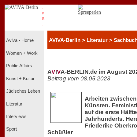
.
P
R
.
AVIVA-Berlin > Literatur > Sachbuc
Aviva - Home
Women + Work
Public Affairs
A
V
I
V
A-BERLIN.de im August 20
Beitrag vom 08.05.2023
Kunst + Kultur
Jüdisches Leben
Arbeiten zwische
Literatur
Künsten. Feminist
auf die erste Hälft
Interviews
Jahrhunderts. He
Friederike Oberkr
Sport
Schüßler