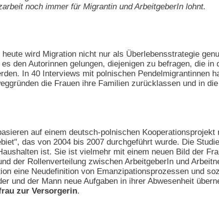
arbeit noch immer für Migrantin und ArbeitgeberIn lohnt.
n heute wird Migration nicht nur als Überlebensstrategie genu
 es den Autorinnen gelungen, diejenigen zu befragen, die in d
t werden. In 40 Interviews mit polnischen Pendelmigrantinn
ggründen die Frauen ihre Familien zurücklassen und in die 
asieren auf einem deutsch-polnischen Kooperationsprojekt 
biet", das von 2004 bis 2007 durchgeführt wurde. Die Studie 
aushalten ist. Sie ist vielmehr mit einem neuen Bild der Fr
und der Rollenverteilung zwischen ArbeitgeberIn und Arbeit
tion eine Neudefinition von Emanzipationsprozessen und sozi
nder und der Mann neue Aufgaben in ihrer Abwesenheit über
frau zur Versorgerin
.