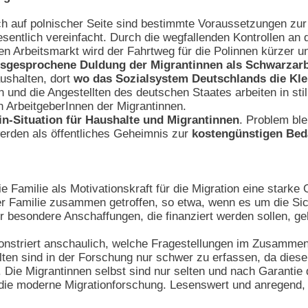
h auf polnischer Seite sind bestimmte Voraussetzungen zur 
esentlich vereinfacht. Durch die wegfallenden Kontrollen an
en Arbeitsmarkt wird der Fahrtweg für die Polinnen kürzer und
sgesprochene Duldung der Migrantinnen als Schwarzarb
ushalten, dort
wo das Sozialsystem Deutschlands die Kle
n und die Angestellten des deutschen Staates arbeiten in st
en ArbeitgeberInnen der Migrantinnen.
n-Situation für Haushalte und Migrantinnen
. Problem ble
 werden als öffentliches Geheimnis zur
kostengünstigen Bed
 Familie als Motivationskraft für die Migration eine starke
der Familie zusammen getroffen, so etwa, wenn es um die Si
r besondere Anschaffungen, die finanziert werden sollen, ge
nstriert anschaulich, welche Fragestellungen im Zusammen
ten sind in der Forschung nur schwer zu erfassen, da diese s
. Die Migrantinnen selbst sind nur selten und nach Garantie
die moderne Migrationforschung. Lesenswert und anregend, n