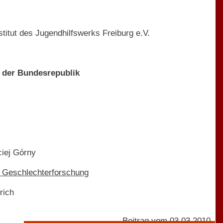
itut des Jugendhilfswerks Freiburg e.V.
e der Bundesrepublik
iej Górny
d Geschlechterforschung
rich
Beitrag vom 03.03.2010