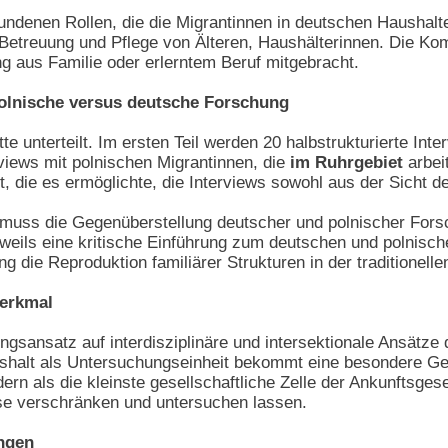
undenen Rollen, die die Migrantinnen in deutschen Haushal
Betreuung und Pflege von Älteren, Haushälterinnen. Die Kom
ng aus Familie oder erlerntem Beruf mitgebracht.
Polnische versus deutsche Forschung
te unterteilt. Im ersten Teil werden 20 halbstrukturierte Int
erviews mit polnischen Migrantinnen, die
im Ruhrgebiet
arbei
 die es ermöglichte, die Interviews sowohl aus der Sicht d
 muss die Gegenüberstellung deutscher und polnischer Forsc
weils eine kritische Einführung zum deutschen und polnisch
g die Reproduktion familiärer Strukturen in der traditionelle
merkmal
gsansatz auf interdisziplinäre und intersektionale Ansätze 
halt als Untersuchungseinheit bekommt eine besondere Gewic
ern als die kleinste gesellschaftliche Zelle der Ankunftsgesel
se verschränken und untersuchen lassen.
ngen