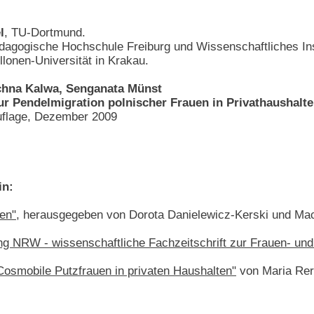
l
, TU-Dortmund.
dagogische Hochschule Freiburg und Wissenschaftliches Inst
ellonen-Universität in Krakau.
chna Kalwa, Senganata Münst
ur Pendelmigration polnischer Frauen in Privathaushalt
Auflage, Dezember 2009
in:
ven"
, herausgegeben von Dorota Danielewicz-Kerski und Mac
g NRW - wissenschaftliche Fachzeitschrift zur Frauen- un
Cosmobile Putzfrauen in privaten Haushalten"
von Maria Rer