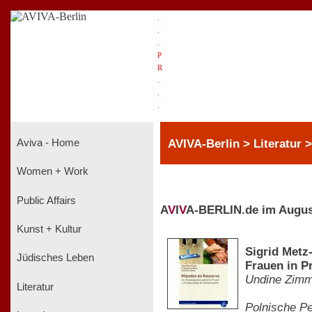
.
.
.
P
R
.
.
.
AVIVA-Berlin > Literatur
Aviva - Home
Women + Work
Public Affairs
A
V
I
V
A-BERLIN.de im Augus
Kunst + Kultur
Sigrid Metz
Jüdisches Leben
Frauen in P
Undine Zim
Literatur
Polnische Pe