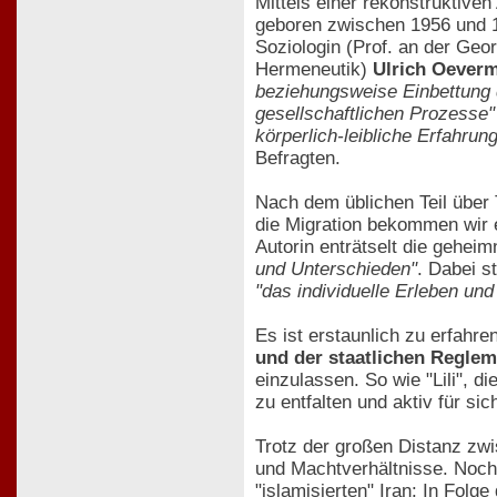
Mittels einer rekonstruktive
geboren zwischen 1956 und 19
Soziologin (Prof. an der Geo
Hermeneutik)
Ulrich Oever
beziehungsweise Einbettung 
gesellschaftlichen Prozesse"
körperlich-leibliche Erfahrung
Befragten.
Nach dem üblichen Teil über
die Migration bekommen wir 
Autorin enträtselt die geheim
und Unterschieden"
. Dabei s
"das individuelle Erleben un
Es ist erstaunlich zu erfahre
und der staatlichen Regle
einzulassen. So wie "Lili", d
zu entfalten und aktiv für si
Trotz der großen Distanz zwi
und Machtverhältnisse. Noch 
"islamisierten" Iran: In Folg