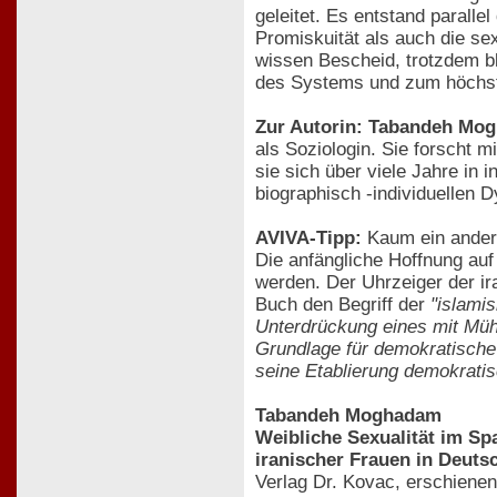
geleitet. Es entstand parall
Promiskuität als auch die sex
wissen Bescheid, trotzdem b
des Systems und zum höchst 
Zur Autorin: Tabandeh Mo
als Soziologin. Sie forscht 
sie sich über viele Jahre in
biographisch -individuellen D
AVIVA-Tipp:
Kaum ein andere
Die anfängliche Hoffnung au
werden. Der Uhrzeiger der i
Buch den Begriff der
"islamis
Unterdrückung eines mit Mühe
Grundlage für demokratische 
seine Etablierung demokratis
Tabandeh Moghadam
Weibliche Sexualität im Sp
iranischer Frauen in Deuts
Verlag Dr. Kovac, erschiene