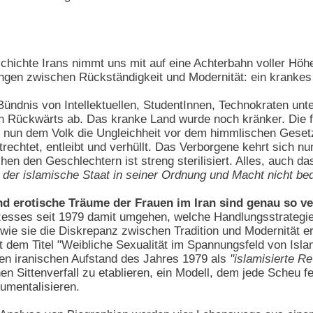
chichte Irans nimmt uns mit auf eine Achterbahn voller Hö
ängen zwischen Rückständigkeit und Modernität: ein kranke
ündnis von Intellektuellen, StudentInnen, Technokraten unte
en Rückwärts ab. Das kranke Land wurde noch kränker. Die f
 nun dem Volk die Ungleichheit vor dem himmlischen Gesetz. D
ntrechtet, entleibt und verhüllt. Das Verborgene kehrt sich
n den Geschlechtern ist streng sterilisiert. Alles, auch d
 der islamische Staat in seiner Ordnung und Macht nicht bed
und erotische Träume der Frauen im Iran sind genau so ve
esses seit 1979 damit umgehen, welche Handlungsstrategie s
ie sie die Diskrepanz zwischen Tradition und Modernität er
t dem Titel "Weibliche Sexualität im Spannungsfeld von Is
n iranischen Aufstand des Jahres 1979 als
"islamisierte Re
n Sittenverfall zu etablieren, ein Modell, dem jede Scheu 
rumentalisieren.