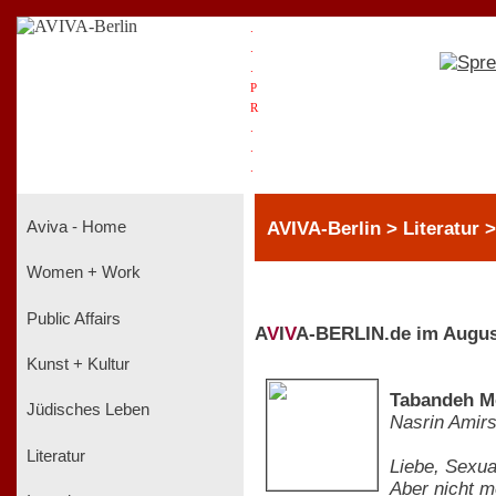
.
.
.
P
R
.
.
.
AVIVA-Berlin > Literatur
Aviva - Home
Women + Work
Public Affairs
A
V
I
V
A-BERLIN.de im Augus
Kunst + Kultur
Tabandeh Mo
Jüdisches Leben
Nasrin Amir
Literatur
Liebe, Sexua
Aber nicht m