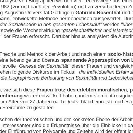
n Analyse von Biographien werden vier Lebenswege aus eine
82 (vor und nach der Revolution) und zu verschiedenen Zei
rg-Augustin Universität Göttingen)
Gabriele Rosenthal
und a
mann
, entwickelte Methode hermeneutisch ausgewertet. Du
der Sozialisation in den gesamten Lebenslauf"
werden
"über
sowie die Wechselwirkung
"gesellschaftlicher und islamis
"
der Frauen erforscht. Darüber hinaus analysiert die Autori
 Theorie und Methodik der Arbeit und nach einem
sozio-hist
eine lebendige und überaus
spannende Apperzeption von 
nisvolle
"Genese der Sexualität"
dieser Frauen und vergleic
tehen folgende Diskurse im Fokus:
"die individuellen Erfah
d die biographische Bedeutung von Sexualität und Liebeslebe
n, wie sich diese
Frauen trotz des erlebten moralischen, p
mentierung
weiter entwickelt haben, indem sie nicht resignie
ie im Alter von 27 Jahren nach Deutschland einreiste und es g
ch Freiräume zu gestalten.
schen der theoretischen und der konkreten Ebene der Arbeit g
interessanter sind die Erkenntnisse über die Einblicke in d
e der Einführung von Polygamie und Zeitehe wird der öffentli