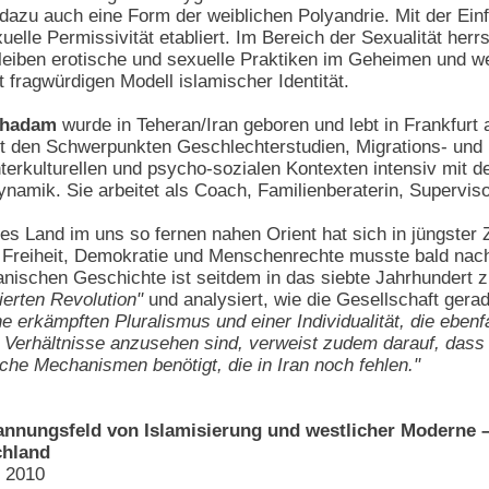
el dazu auch eine Form der weiblichen Polyandrie. Mit der E
uelle Permissivität etabliert. Im Bereich der Sexualität her
leiben erotische und sexuelle Praktiken im Geheimen und we
fragwürdigen Modell islamischer Identität.
ghadam
wurde in Teheran/Iran geboren und lebt in Frankfurt
mit den Schwerpunkten Geschlechterstudien, Migrations- und
 interkulturellen und psycho-sozialen Kontexten intensiv mi
ynamik. Sie arbeitet als Coach, Familienberaterin, Superviso
s Land im uns so fernen nahen Orient hat sich in jüngster Z
f Freiheit, Demokratie und Menschenrechte musste bald nach
ranischen Geschichte ist seitdem in das siebte Jahrhundert
ierten Revolution"
und analysiert, wie die Gesellschaft gerad
 erkämpften Pluralismus und einer Individualität, die eben
Verhältnisse anzusehen sind, verweist zudem darauf, dass 
che Mechanismen benötigt, die in Iran noch fehlen."
annungsfeld von Islamisierung und westlicher Moderne –
chland
n 2010