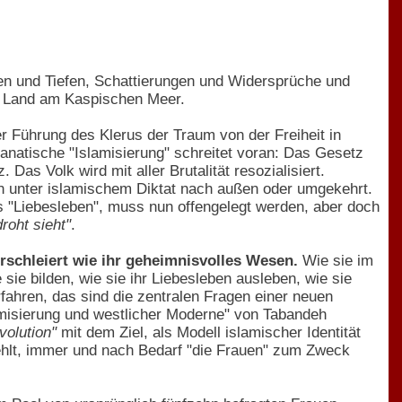
hen und Tiefen, Schattierungen und Widersprüche und
s Land am Kaspischen Meer.
r Führung des Klerus der Traum von der Freiheit in
anatische "Islamisierung" schreitet voran: Das Gesetz
as Volk wird mit aller Brutalität resozialisiert.
 nun unter islamischem Diktat nach außen oder umgekehrt.
as "Liebesleben", muss nun offengelegt werden, aber doch
roht sieht"
.
rschleiert wie ihr geheimnisvolles Wesen.
Wie sie im
ie bilden, wie sie ihr Liebesleben ausleben, wie sie
fahren, das sind die zentralen Fragen einer neuen
lamisierung und westlicher Moderne" von Tabandeh
volution"
mit dem Ziel, als Modell islamischer Identität
fehlt, immer und nach Bedarf "die Frauen" zum Zweck