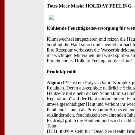
Totes Meer Maske HOLIDAY FEELING
Kühlende Feuchtigkeitsversorgung für wett
Klimawechsel strapazieren und reizen die Ha
beruhigt die Haut sofort und spendet ihr nachha
Ihre Rezeptur verbessert die Wasserbindekapazi
mit wichtigen Mineralien und wirkt spürbar au
Für ein cooles Holiday Feeling auf der Haut!
Produktprofil:
Alguard™
= ist ein Polysaccharid-Komplex 
Rotalgen. Deren ausgeprägte natürliche Schutzf
Hautzelle mit einem dicken Schutzfilm zu umh
Reparaturen" auf der Haut vorzunehmen. Es re
umweltgeschädigter Haut und verleiht ihr wie
Panthenol = auch als Provitamin B5 bezeichnet,
reizlindernden, feuchtigkeitsbewahrenden Inhal
Es dringt gut in die Haut ein und wirkt nachh
Teint.
DHB-400® = steht für "Dead Sea Health Brine