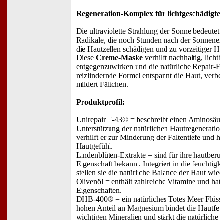
Regeneration-Komplex für lichtgeschädigt
Die ultraviolette Strahlung der Sonne bedeutet 
Radikale, die noch Stunden nach der Sonnenex
die Hautzellen schädigen und zu vorzeitiger H
Diese
Creme-Maske
verhilft nachhaltig, lic
entgegenzuwirken und die natürliche Repair-Fu
reizlindernde Formel entspannt die Haut, verbe
mildert Fältchen.
Produktprofil:
Unirepair T-43© = beschreibt einen Aminosä
Unterstützung der natürlichen Hautregenerati
verhilft er zur Minderung der Faltentiefe und hi
Hautgefühl.
Lindenblüten-Extrakte = sind für ihre hautber
Eigenschaft bekannt. Integriert in die feucht
stellen sie die natürliche Balance der Haut wie
Olivenöl = enthält zahlreiche Vitamine und hat
Eigenschaften.
DHB-400® = ein natürliches Totes Meer Flüss
hohen Anteil an Magnesium bindet die Hautfeuc
wichtigen Mineralien und stärkt die natürlich