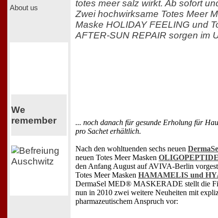
totes meer salz wirkt. Ab sofort u
About us
Zwei hochwirksame Totes Meer M
Maske HOLIDAY FEELING und To
AFTER-SUN REPAIR sorgen im Url
We
remember
... noch danach für gesunde Erholung für Hau
pro Sachet erhältlich.
Nach den wohltuenden sechs neuen
DermaSe
neuen Totes Meer Masken
OLIGOPEPTIDE
den Anfang August auf AVIVA-Berlin vor
Totes Meer Masken
HAMAMELIS und H
DermaSel MED® MASKERADE stellt die F
nun in 2010 zwei weitere Neuheiten mit expliz
pharmazeutischem Anspruch vor: