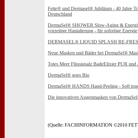
Fette® und Dermasel® Jubiläum - 40 Jahre To
Deutschland
DermaSel® SHOWER Slow-Aging & Energie 
vorzeitige Hautalterung - für sofortige Energie
DERMASEL® LIQUID SPLASH RE-FRE
Neue Masken und Bäder bei DermaSel® Mas
Totes Meer Flüssigsalz BadeElixier PUR und A
DermaSel® goes Bio
DermaSel® HANDS Hand-Peeling - Soft tou
Die innovativen Augenmasken von DermaSe
(Quelle: FACHINFORMATION ©2010 FE