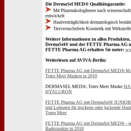
Die DermaSel MED® Qualitätsgarantie:
Mit PharmakologInnen nach wissenschaftl
entwickelt
Hautverträglichkeit dermatologisch bestäti
Tierversuchsfreie Kosmetik mit Wirkstoff
Weitere Informationen zu allen Produkten,
DermaSel® und der FETTE Pharma AG und
FETTE Pharma AG erhalten Sie unter:
ww
Weiterlesen auf AVIVA-Berlin:
FETTE Pharma AG mit DermaSel MED® M
Totes Meer Masken in 2010
DERMASEL MED®, Totes Meer Maske
HA
HYALURON
FETTE Pharma AG mit DermaSel® JUNIOR - 
und Lotionen für trockene oder juckende Haut
Toten Meer
FETTE Pharma AG mit DermaSel MED® - sec
Badezusätze in 2010