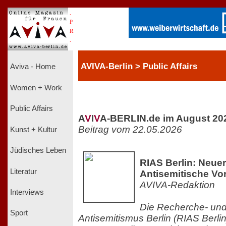
.
P
R
.
AVIVA-Berlin > Public Affairs
Aviva - Home
Women + Work
Public Affairs
A
V
I
V
A-BERLIN.de im August 20
Beitrag vom 22.05.2026
Kunst + Kultur
Jüdisches Leben
RIAS Berlin: Neuer
Literatur
Antisemitische Vorf
AVIVA-Redaktion
Interviews
Die Recherche- und 
Sport
Antisemitismus Berlin (RIAS Berlin