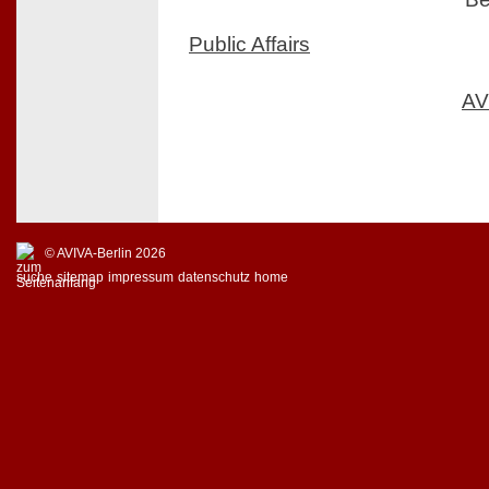
Public Affairs
AV
© AVIVA-Berlin 2026
suche
sitemap
impressum
datenschutz
home