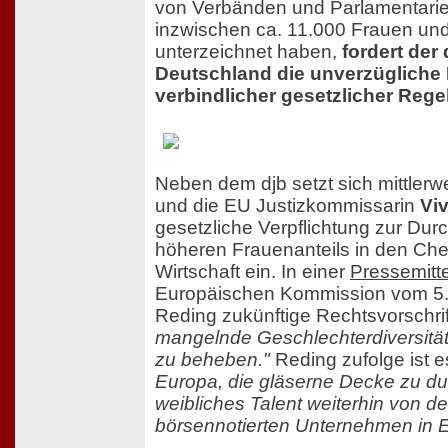
von Verbänden und Parlamentarie
inzwischen ca. 11.000 Frauen un
unterzeichnet haben,
fordert der
Deutschland die unverzügliche
verbindlicher gesetzlicher Reg
Neben dem djb setzt sich mittlerw
und die EU Justizkommissarin
Vi
gesetzliche Verpflichtung zur Dur
höheren Frauenanteils in den Che
Wirtschaft ein. In einer
Pressemitt
Europäischen Kommission vom 5.
Reding zukünftige Rechtsvorschri
mangelnde Geschlechterdiversitä
zu beheben."
Reding zufolge ist 
Europa, die gläserne Decke zu du
weibliches Talent weiterhin von de
börsennotierten Unternehmen in E