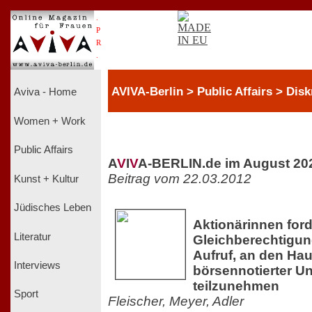
.
P
R
.
AVIVA-Berlin > Public Affairs > Dis
Aviva - Home
Women + Work
Public Affairs
A
V
I
V
A-BERLIN.de im August 20
Beitrag vom 22.03.2012
Kunst + Kultur
Jüdisches Leben
Aktionärinnen for
Literatur
Gleichberechtigun
Aufruf, an den H
Interviews
börsennotierter 
teilzunehmen
Sport
Fleischer, Meyer, Adler