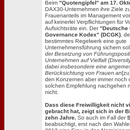
Beim
"Quotengipfel" am 17. Okt
DAX30-Unternehmen ihre Ziele z
Frauenanteils im Management vor,
auf keinerlei Verpflichtungen für 
Aufsichtsräte ein. Der
"Deutsche 
Governance Kodex" (DCGK)
, de
bestimmtes Regelwerk eine gute
Unternehmensführung sichern soll
der Besetzung von Führungsposit
Unternehmen auf Vielfalt (Diversit
dabei insbesondere eine angem
Berücksichtung von Frauen an
[zu
den Konzernen aber immer noch of
solchen Empfehlung nachgehen mö
nicht.
Dass diese Freiwilligkeit nicht 
gebracht hat, zeigt sich in der B
zehn Jahre.
So auch im Fall der
beabsichtigt, erst nach den Wahle