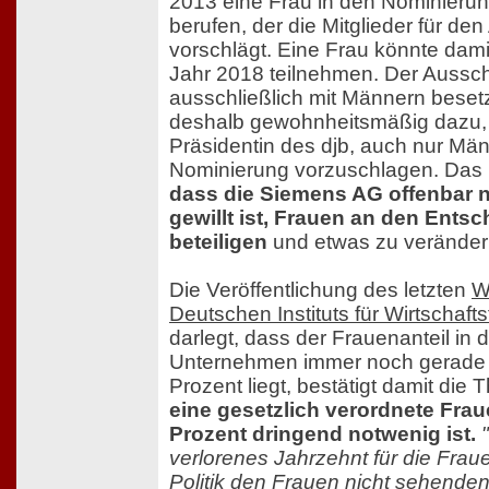
2013 eine Frau in den Nominieru
berufen, der die Mitglieder für den
vorschlägt. Eine Frau könnte dami
Jahr 2018 teilnehmen. Der Aussch
ausschließlich mit Männern besetz
deshalb gewohnheitsmäßig dazu,
Präsidentin des djb, auch nur Män
Nominierung vorzuschlagen. Das 
dass die Siemens AG offenbar 
gewillt ist, Frauen an den Ent
beteiligen
und etwas zu veränder
Die Veröffentlichung des letzten
W
Deutschen Instituts für Wirtschaf
darlegt, dass der Frauenanteil in
Unternehmen immer noch gerade e
Prozent liegt, bestätigt damit die
eine gesetzlich verordnete Fra
Prozent dringend notwenig ist.
verlorenes Jahrzehnt für die Frau
Politik den Frauen nicht sehend