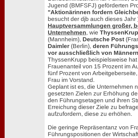
Jugend (BMFSFJ) geförderten Pro
"Aktionärinnen fordern Gleichb
besucht der djb auch dieses Jahr
Hauptversammlungen großer, bö
Unternehmen
, wie
ThyssenKru
(Mannheim),
Deutsche Post
(Fran
Daimler
(Berlin),
deren Führungs
vor ausschließlich von Männern
ThyssenKrupp beispielsweise hat 
Frauenanteil von 15 Prozent im Auf
fünf Prozent von Arbeitgeberseite,
Frau im Vorstand.
Geplant ist es, die Unternehmen n
gesetzten Zielen zur Erhöhung de
den Führungsetagen und ihren Str
Erreichung dieser Ziele zu befrag
aufzufordern, diese zu erhöhen.
Die geringe Repräsentanz von Fr
Führungspositionen der Wirtschaft