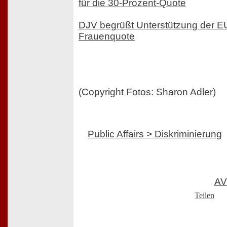
für die 30-Prozent-Quote
DJV begrüßt Unterstützung der EU
Frauenquote
(Copyright Fotos: Sharon Adler)
Public Affairs > Diskriminierung
AV
Teilen