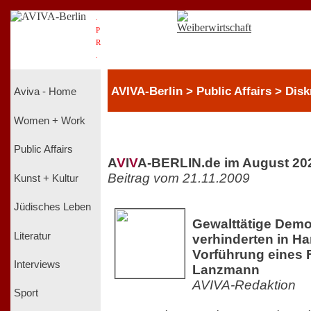
.
P
R
.
AVIVA-Berlin > Public Affairs > Dis
Aviva - Home
Women + Work
Public Affairs
A
V
I
V
A-BERLIN.de im August 20
Beitrag vom 21.11.2009
Kunst + Kultur
Jüdisches Leben
Gewalttätige Demo
Literatur
verhinderten in H
Vorführung eines 
Interviews
Lanzmann
AVIVA-Redaktion
Sport