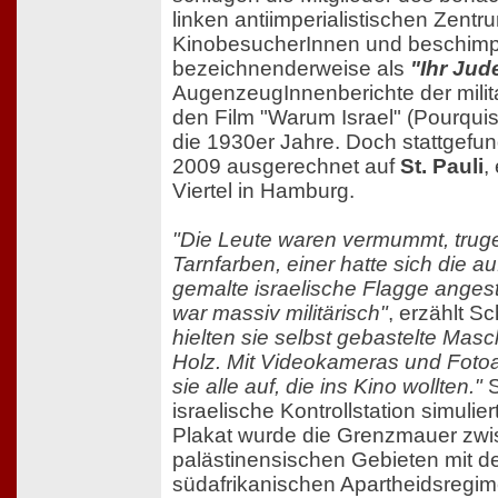
linken antiimperialistischen Zent
KinobesucherInnen und beschimpf
bezeichnenderweise als
"Ihr Ju
AugenzeugInnenberichte der milit
den Film "Warum Israel" (Pourquis 
die 1930er Jahre. Doch stattgefun
2009 ausgerechnet auf
St. Pauli
,
Viertel in Hamburg.
"Die Leute waren vermummt, truge
Tarnfarben, einer hatte sich die a
gemalte israelische Flagge angeste
war massiv militärisch"
, erzählt Sc
hielten sie selbst gebastelte Ma
Holz. Mit Videokameras und Fot
sie alle auf, die ins Kino wollten."
S
israelische Kontrollstation simulie
Plakat wurde die Grenzmauer zwi
palästinensischen Gebieten mit d
südafrikanischen Apartheidsregim