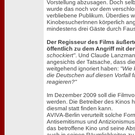
Vorstellung abzusagen. Doch sel
wurde das noch vor dem verschl
verbliebene Publikum. Überdies 
KinobesucherInnen körperlich ang
mindestens drei Gäste durch Faust
Der Regisseur des Films äußerte
öffentlich zu dem Angriff mit de
schockiert"
. Und Claude Lanzman
angesichts der Tatsache, dass di
weitgehend ignoriert haben:
"Wie 
die Deutschen auf diesen Vorfall fa
reagieren?"
Im Dezember 2009 soll die Filmvo
werden. Die Betreiber des Kinos h
diesmal statt finden kann.
AVIVA-Berlin verurteilt solche Fo
Antisemitismus und Antizionismus u
das betroffene Kino und seine Abs
auch in seinen Räumlichkeiten zu