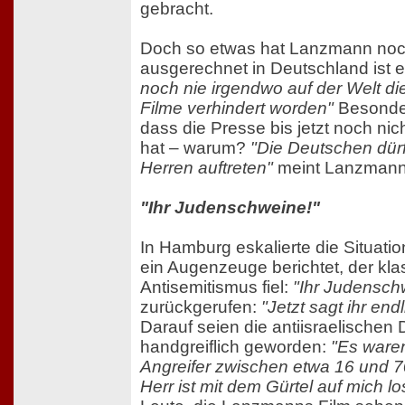
gebracht.
Doch so etwas hat Lanzmann noch
ausgerechnet in Deutschland ist e
noch nie irgendwo auf der Welt di
Filme verhindert worden"
Besonder
dass die Presse bis jetzt noch nic
hat – warum?
"Die Deutschen dürf
Herren auftreten"
meint Lanzmann
"Ihr Judenschweine!"
In Hamburg eskalierte die Situation
ein Augenzeuge berichtet, der kl
Antisemitismus fiel:
"Ihr Judensch
zurückgerufen:
"Jetzt sagt ihr end
Darauf seien die antiisraelische
handgreiflich geworden:
"Es waren
Angreifer zwischen etwa 16 und 70
Herr ist mit dem Gürtel auf mich 