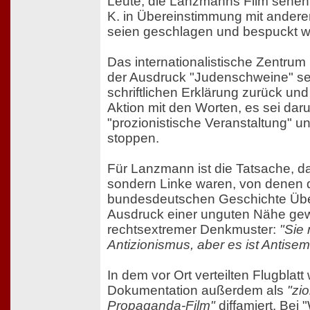
Leute, die Lanzmanns Film sehen w
K. in Übereinstimmung mit ander
seien geschlagen und bespuckt w
Das internationalistische Zentrum
der Ausdruck "Judenschweine" sei 
schriftlichen Erklärung zurück un
Aktion mit den Worten, es sei da
"prozionistische Veranstaltung" u
stoppen.
Für Lanzmann ist die Tatsache, da
sondern Linke waren, von denen d
bundesdeutschen Geschichte Über
Ausdruck einer unguten Nähe gewi
rechtsextremer Denkmuster:
"Sie
Antizionismus, aber es ist Antisem
In dem vor Ort verteilten Flugblatt
Dokumentation außerdem als
"zio
Propaganda-Film"
diffamiert. Bei 