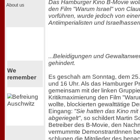
Das Hamburger Kino B-Movie wol
About us
den Film "Warum Israel" von Cl
vorführen, wurde jedoch von eine
Antiimperialisten und Israelhasser
...Beleidigungen und Gewaltanw
gehindert.
We
Es geschah am Sonntag, dem 25.
remember
und 16 Uhr. Als das Hamburger 
gemeinsam mit der linken Gruppi
Kritikmaximierung den Film "Warum
wollte, blockierten gewalttätige 
Eingang:
"Sie hatten das Kino mit
abgeriegelt"
, so schildert Martin S
Betreiber des B-Movie, den Nachm
vermummte DemonstrantInnen be
schlugen die Mitglieder des benac