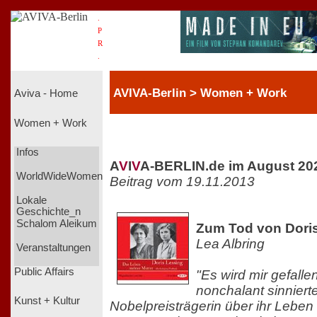
.
P
R
.
AVIVA-Berlin > Women + Work
Aviva - Home
Women + Work
Infos
A
V
I
V
A-BERLIN.de im August 20
WorldWideWomen
Beitrag vom 19.11.2013
Lokale
Geschichte_n
Schalom Aleikum
Zum Tod von Dori
Lea Albring
Veranstaltungen
Public Affairs
"Es wird mir gefallen
nonchalant sinnierte
Kunst + Kultur
Nobelpreisträgerin über ihr Lebe