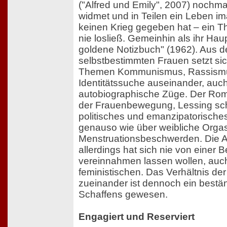
("Alfred und Emily", 2007) nochmal
widmet und in Teilen ein Leben ima
keinen Krieg gegeben hat – ein 
nie losließ. Gemeinhin als ihr Hau
goldene Notizbuch" (1962). Aus de
selbstbestimmten Frauen setzt sic
Themen Kommunismus, Rassism
Identitätssuche auseinander, auch
autobiographische Züge. Der Roma
der Frauenbewegung, Lessing schr
politisches und emanzipatorisch
genauso wie über weibliche Org
Menstruationsbeschwerden. Die Au
allerdings hat sich nie von einer
vereinnahmen lassen wollen, auch
feministischen. Das Verhältnis de
zueinander ist dennoch ein bestän
Schaffens gewesen.
Engagiert und Reserviert