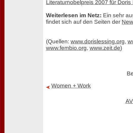
Literaturnobelpreis 2007 für Doris
Weiterlesen im Netz:
Ein sehr aus
findet sich auf den Seiten der
New
(Quellen:
www.dorislessing.org
,
w
www.fembio.org
,
www.zeit.de
)
Be
Women + Work
AV