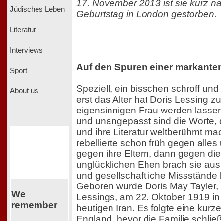
17. November 2013 ist sie kurz n
Jüdisches Leben
Geburtstag in London gestorben.
Literatur
Interviews
Auf den Spuren einer markanten
Sport
Speziell, ein bisschen schroff und
About us
erst das Alter hat Doris Lessing z
eigensinnigen Frau werden lassen
und unangepasst sind die Worte, d
und ihre Literatur weltberühmt mac
rebellierte schon früh gegen alles
gegen ihre Eltern, dann gegen die
unglücklichen Ehen brach sie aus,
und gesellschaftliche Missstände 
Geboren wurde Doris May Tayler,
We
Lessings, am 22. Oktober 1919 i
remember
heutigen Iran. Es folgte eine kurz
England, bevor die Familie schlie