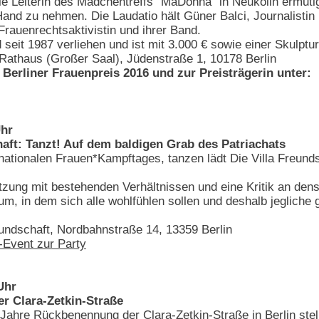
Die Leiterin des Mädchentreffs "MaDonna" in Neukölln ermut
 Hand zu nehmen. Die Laudatio hält Güner Balci, Journalistin
Frauenrechtsaktivistin und ihrer Band.
 seit 1987 verliehen und ist mit 3.000 € sowie einer Skulptu
Rathaus (Großer Saal), Jüdenstraße 1, 10178 Berlin
Berliner Frauenpreis 2016 und zur Preisträgerin unter:
Uhr
haft: Tanzt! Auf dem baldigen Grab des Patriachats
rnationalen Frauen*Kampftages, tanzen lädt Die Villa Freund
zung mit bestehenden Verhältnissen und eine Kritik an dense
Raum, in dem sich alle wohlfühlen sollen und deshalb jeglich
undschaft, Nordbahnstraße 14, 13359 Berlin
Event zur Party
Uhr
r Clara-Zetkin-Straße
Jahre Rückbenennung der Clara-Zetkin-Straße in Berlin stell