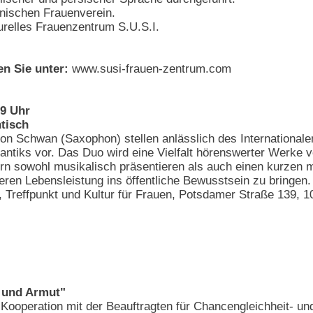
anischen Frauenverein.
turelles Frauenzentrum S.U.S.I.
en Sie unter:
www.susi-frauen-zentrum.com
19 Uhr
tisch
ion Schwan (Saxophon) stellen anlässlich des Internationa
tlantiks vor. Das Duo wird eine Vielfalt hörenswerter Wer
rn sowohl musikalisch präsentieren als auch einen kurzen 
ren Lebensleistung ins öffentliche Bewusstsein zu bringen.
Treffpunkt und Kultur für Frauen, Potsdamer Straße 139, 10
 und Armut"
n Kooperation mit der Beauftragten für Chancengleichheit- u