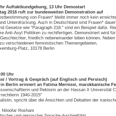
 Uhr Auftaktkundgebung, 13 Uhr Demostart
ag 2016 ruft zur bundesweiten Demonstration auf
lbstbestimmung von Frauen* bleibt immer noch kein erreichtes
und Unterdrückung. Auch in Deutschland sind Frauen* daue
nd Gesetze wie "Paragraph 218." sind ein Beispiel dafür. Re
re Anti-Asyl Politiken zu rechtfertigen. Demonstriert wird f
le Geschlechter, friedlich nebeneinander leben können. Nebe
 zu verschiedenen feministischen Themengebieten.
emburg-Platz, 10178 Berlin
.00 Uhr
i / Vortrag & Gespräch (auf Englisch und Persisch)
 in Berlin erinnert an Fatima Mernissi, marokkanische F
issenschaftlerin und Rektorin an der Hassan II Universität C
rechtlerin 1940-2015"
rnalistin, spricht über die Ansichten und Debatten der irani
 Niloofar Roshani
glischer und persischer Sprache durchgeführt.