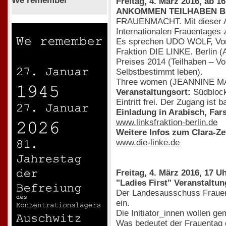
We remember
Freitag, 4. März 2016, ab 1
ANKOMMEN TEILHABEN B
FRAUENMACHT. Mit dieser Aus
Internationalen Frauentages 
Es sprechen UDO WOLF, Vors
Fraktion DIE LINKE. Berlin 
Preises 2014 (Teilhaben – V
Selbstbestimmt leben).
Three women (JEANNINE MA
Veranstaltungsort:
Südblock
Eintritt frei. Der Zugang ist ba
Einladung in Arabisch, Far
www.linksfraktion-berlin.de
Weitere Infos zum Clara-Ze
www.die-linke.de
Freitag, 4. März 2016, 17 U
"Ladies First" Veranstaltu
Der Landesausschuss Frauen
ein.
Die Initiator_innen wollen 
Was bedeutet der Frauentag