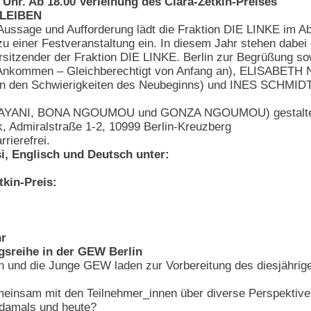
6 Uhr. Ab 18.00 Verleihung des Clara-Zetkin-Preises
LEIBEN
sage und Aufforderung lädt die Fraktion DIE LINKE im Abg
zu einer Festveranstaltung ein. In diesem Jahr stehen dabei 
itzender der Fraktion DIE LINKE. Berlin zur Begrüßung s
(Ankommen – Gleichberechtigt von Anfang an), ELISABETH NG
on den Schwierigkeiten des Neubeginns) und INES SCHMIDT,
YANI, BONA NGOUMOU und GONZA NGOUMOU) gestalten d
, Admiralstraße 1-2, 10999 Berlin-Kreuzberg
rrierefrei.
si, Englisch und Deutsch unter:
tkin-Preis:
hr
ngsreihe in der GEW Berlin
 und die Junge GEW laden zur Vorbereitung des diesjährig
gemeinsam mit den Teilnehmer_innen über diverse Perspekti
 damals und heute?