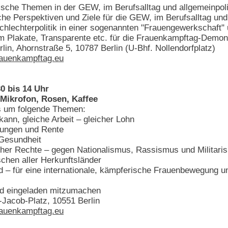
tische Themen in der GEW, im Berufsalltag und allgemeinpol
che Perspektiven und Ziele für die GEW, im Berufsalltag und
hlechterpolitik in einer sogenannten "Frauengewerkschaft"
lakate, Transparente etc. für die Frauenkampftag-Demonst
n, Ahornstraße 5, 10787 Berlin (U-Bhf. Nollendorfplatz)
auenkampftag.eu
0 bis 14 Uhr
 Mikrofon, Rosen, Kaffee
es um folgende Themen:
kann, gleiche Arbeit – gleicher Lohn
tungen und Rente
Gesundheit
her Rechte – gegen Nationalismus, Rassismus und Militari
hen aller Herkunftsländer
d – für eine internationale, kämpferische Frauenbewegung u
nd eingeladen mitzumachen
-Jacob-Platz, 10551 Berlin
auenkampftag.eu