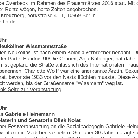
ke Overbeck im Rahmen des Frauenmärzes 2016 statt. Mit de
der Rente wägen, harte Zeiten angebrochen.
Kreuzberg, Yorkstraße 4-11, 10969 Berlin
rlin.de
Uhr
Neuköllner Wissmannstraße
n Neuköllns ist nach einem Kolonialverbrecher benannt. Die
 der Partei Bündnis 90/Die Grünen,
Anja Kofbinger
, hat dahe
 ist geplant, die Straße anlässlich des Internationalen Fra
enennen. Charlotte Wolff war eine anerkannte Ärztin, Sexual
t, bevor sie 1933 vor den Nazis flüchten musste. Diese Ak
lt werden, bis der Straßenname "Wissmann" weg ist.
ok-Seite zur Veranstaltung
Uhr
 an Gabriele Heinemann
sterin und Senatorin Dilek Kolat
er Festveranstaltung an die Sozialpädagogin Gabriele Heine
vention mit Mädchen verliehen. Seit über 30 Jahren prägt sie