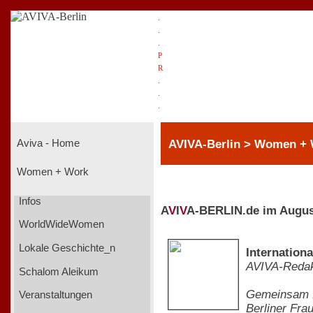
.
.
.
P
R
.
.
.
AVIVA-Berlin > Women +
Aviva - Home
Women + Work
Infos
A
V
I
V
A-BERLIN.de im Augus
WorldWideWomen
Lokale Geschichte_n
Internationa
AVIVA-Redak
Schalom Aleikum
Gemeinsam fü
Veranstaltungen
Berliner Fra