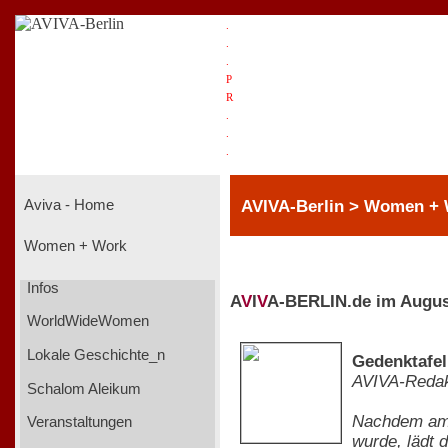
.
.
.
P
R
.
.
.
AVIVA-Berlin > Women +
Aviva - Home
Women + Work
Infos
A
V
I
V
A-BERLIN.de im Augus
WorldWideWomen
Lokale Geschichte_n
Gedenktafel
AVIVA-Redak
Schalom Aleikum
Nachdem am 
Veranstaltungen
wurde, lädt 