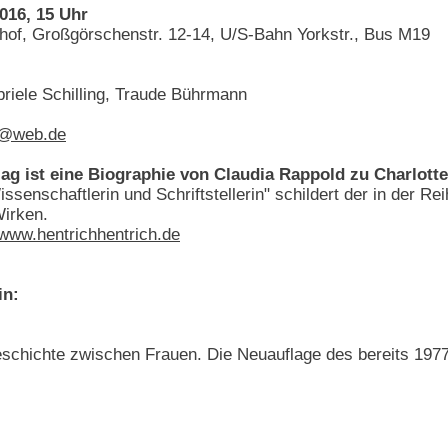
016, 15 Uhr
hhof, Großgörschenstr. 12-14, U/S-Bahn Yorkstr., Bus M19
riele Schilling, Traude Bührmann
n@web.de
lag ist eine Biographie von Claudia Rappold zu Charlotte
ssenschaftlerin und Schriftstellerin" schildert der in der R
Wirken.
www.hentrichhentrich.de
in:
schichte zwischen Frauen. Die Neuauflage des bereits 197