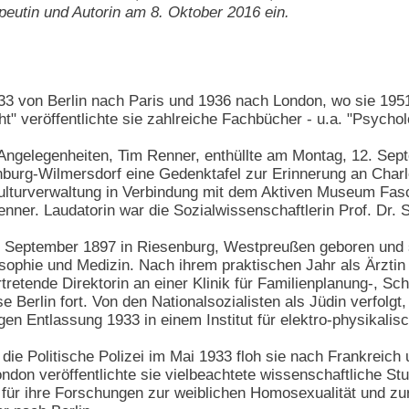
eutin und Autorin am 8. Oktober 2016 ein.
933 von Berlin nach Paris und 1936 nach London, wo sie 195
ht" veröffentlichte sie zahlreiche Fachbücher - u.a. "Psychol
le Angelegenheiten, Tim Renner, enthüllte am Montag, 12. 
enburg-Wilmersdorf eine Gedenktafel zur Erinnerung an Charl
kulturverwaltung in Verbindung mit dem Aktiven Museum Fas
nner. Laudatorin war die Sozialwissenschaftlerin Prof. Dr. 
. September 1897 in Riesenburg, Westpreußen geboren und s
osophie und Medizin. Nach ihrem praktischen Jahr als Ärzti
lvertretende Direktorin an einer Klinik für Familienplanung-
Berlin fort. Von den Nationalsozialisten als Jüdin verfolgt,
igen Entlassung 1933 in einem Institut für elektro-physikalis
ie Politische Polizei im Mai 1933 floh sie nach Frankreich
London veröffentlichte sie vielbeachtete wissenschaftliche 
für ihre Forschungen zur weiblichen Homosexualität und zur 