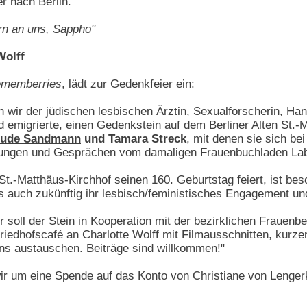
r nach Berlin.
rn an uns, Sappho"
Wolff
memberries
, lädt zur Gedenkfeier ein:
n wir der jüdischen lesbischen Ärztin, Sexualforscherin, Hand
 emigrierte, einen Gedenkstein auf dem Berliner Alten St.
rude Sandmann
und Tamara Streck
, mit denen sie sich be
sungen und Gesprächen vom damaligen Frauenbuchladen La
 St.-Matthäus-Kirchhof seinen 160. Geburtstag feiert, ist b
s auch zukünftig ihr lesbisch/feministisches Engagement und
soll der Stein in Kooperation mit der bezirklichen Frauenb
riedhofscafé an Charlotte Wolff mit Filmausschnitten, kurz
 uns austauschen. Beiträge sind willkommen!"
wir um eine Spende auf das Konto von Christiane von Leng