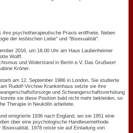
1 ihre psychotherapeutische Praxis eröffnete. Neben
ogie der lesbischen Liebe" und "Bisexualität".
September 2016, um 16.00 Uhr am Haus Laubenheimer
otte Wolff.
chismus und Widerstand in Berlin e.V. Das Grußwort
Sabine Kröner.
tarb am 12. September 1986 in London. Sie studierte
n am Rudolf-Virchow Krankenhaus setzte sie ihre
, Schwangerschaftsfürsorge und Schwangerschaftsverhütung
 konnte sie diese Position bald nicht mehr bekleiden, so
che Therapie in Neukölln arbeitete.
 und emigrierte 1936 nach England, wo sie 1951 eine
Studien über eine psychologische Handlesemethode.
Bisexualität. 1978 reiste sie auf Einladung von