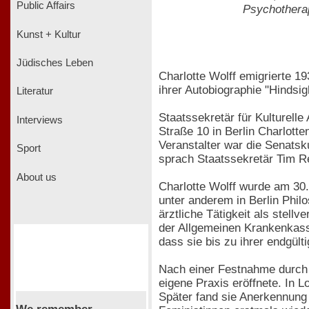
Public Affairs
Psychotherap
Kunst + Kultur
Jüdisches Leben
Charlotte Wolff emigrierte 1
ihrer Autobiographie "Hindsig
Literatur
Staatssekretär für Kulturel
Interviews
Straße 10 in Berlin Charlott
Veranstalter war die Senats
Sport
sprach Staatssekretär Tim Re
About us
Charlotte Wolff wurde am 30
unter anderem in Berlin Phil
ärztliche Tätigkeit als stel
der Allgemeinen Krankenkasse 
dass sie bis zu ihrer endgült
Nach einer Festnahme durch d
eigene Praxis eröffnete. In 
Später fand sie Anerkennung 