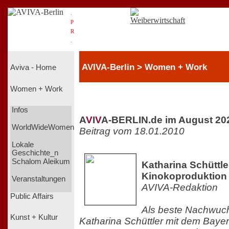
.
P
R
.
AVIVA-Berlin > Women + Work
Aviva - Home
Women + Work
Infos
A
V
I
V
A-BERLIN.de im August 20
WorldWideWomen
Beitrag vom 18.01.2010
Lokale
Geschichte_n
Schalom Aleikum
Katharina Schüttle
Kinokoproduktion
Veranstaltungen
AVIVA-Redaktion
Public Affairs
Als beste Nachwuch
Kunst + Kultur
Katharina Schüttler mit dem Bayer