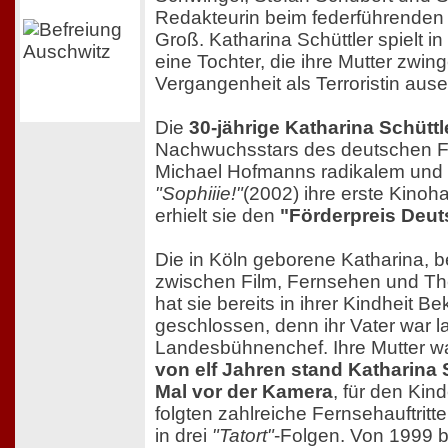
Redakteurin beim federführenden 
Groß. Katharina Schüttler spielt in
eine Tochter, die ihre Mutter zwinge
Vergangenheit als Terroristin aus
Die
30-jährige Katharina Schüttl
Nachwuchsstars des deutschen Fil
Michael Hofmanns radikalem und
"Sophiiie!"
(2002) ihre erste Kinoha
erhielt sie den
"Förderpreis Deut
Die in Köln geborene Katharina, be
zwischen Film, Fernsehen und The
hat sie bereits in ihrer Kindheit B
geschlossen, denn ihr Vater war l
Landesbühnenchef. Ihre Mutter wa
von elf Jahren stand Katharina 
Mal vor der Kamera
, für den Kin
folgten zahlreiche Fernsehauftrit
in drei
"Tatort"
-Folgen. Von 1999 b