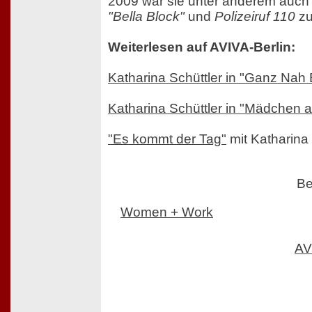
2009 war sie unter anderem auch i
"Bella Block"
und
Polizeiruf 110
zu
Weiterlesen auf AVIVA-Berlin:
Katharina Schüttler in "Ganz Nah B
Katharina Schüttler in "Mädchen
"Es kommt der Tag"
mit Katharina 
Be
Women + Work
AV