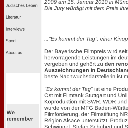
2009 am 15. Januar 2010 in Mün
Jüdisches Leben
Die Jury würdigt mit dem Preis ihre
Literatur
Interviews
..."Es kommt der Tag", einer Kin
Sport
Der Bayerische Filmpreis wird seit
About us
hervorragende Leistungen im deu
vergeben und gehört zu
den ren
Auszeichnungen in Deutschlan
beste Nachwuchsdarstellerin ist mi
"Es kommt der Tag"
ist eine Produ
Ost mit Filmtank Stuttgart und Unli
Koproduktion mit SWR, WDR und 
wurde von der MFG Baden-Württ
We
Filmförderung, der Filmstiftung 
remember
Région Alsace unterstützt. Produ
Schwingel, Stefan Schubert und S