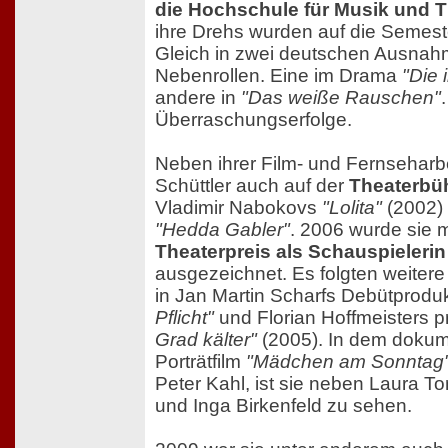
die Hochschule für Musik und T
ihre Drehs wurden auf die Semeste
Gleich in zwei deutschen Ausnahm
Nebenrollen. Eine im Drama
"Die 
andere in
"Das weiße Rauschen"
Überraschungserfolge.
Neben ihrer Film- und Fernseharbei
Schüttler auch auf der
Theaterbü
Vladimir Nabokovs
"Lolita"
(2002) 
"Hedda Gabler"
. 2006 wurde sie 
Theaterpreis als Schauspieleri
ausgezeichnet. Es folgten weitere
in Jan Martin Scharfs Debütprodu
Pflicht"
und Florian Hoffmeisters 
Grad kälter"
(2005). In dem dokum
Porträtfilm
"Mädchen am Sonntag
Peter Kahl, ist sie neben Laura To
und Inga Birkenfeld zu sehen.