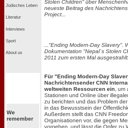
Stolen Children" über Menschenha
Jüdisches Leben
neueste Beitrag des Nachrichte
Project...
Literatur
Interviews
Sport
..."Ending Modern-Day Slavery". W
Dokumentation "Nepal`s Stolen Ch
About us
2011 zum ersten Mal ausgestrahlt
Für "Ending Modern-Day Slavery
Nachrichtensender CNN Internat
weltweiten Ressourcen ein
, um 
Stationen und Online über illega
zu berichten und das Problem de
in das Bewusstsein der Öffentlichk
We
Außerdem stellt das CNN Freedom
remember
Organisationen vor, die gegen M
vorgehen, und lässt die Opfer zu