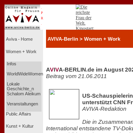
.
P
R
.
AVIVA-Berlin > Women + Work
Aviva - Home
Women + Work
Infos
A
V
I
V
A-BERLIN.de im August 20
WorldWideWomen
Beitrag vom 21.06.2011
Lokale
Geschichte_n
Schalom Aleikum
US-Schauspieleri
unterstützt CNN F
Veranstaltungen
AVIVA-Redaktion
Public Affairs
Die in Zusammenar
Kunst + Kultur
International entstandene TV-Dok