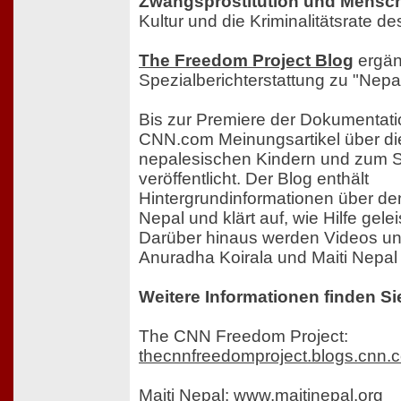
Zwangsprostitution und Mensc
Kultur und die Kriminalitätsrate d
The Freedom Project Blog
ergän
Spezialberichterstattung zu "Nepa
Bis zur Premiere der Dokumentati
CNN.com Meinungsartikel über di
nepalesischen Kindern und zum 
veröffentlicht. Der Blog enthält
Hintergrundinformationen über d
Nepal und klärt auf, wie Hilfe gele
Darüber hinaus werden Videos un
Anuradha Koirala und Maiti Nepal e
Weitere Informationen finden Si
The CNN Freedom Project:
thecnnfreedomproject.blogs.cnn.
Maiti Nepal:
www.maitinepal.org