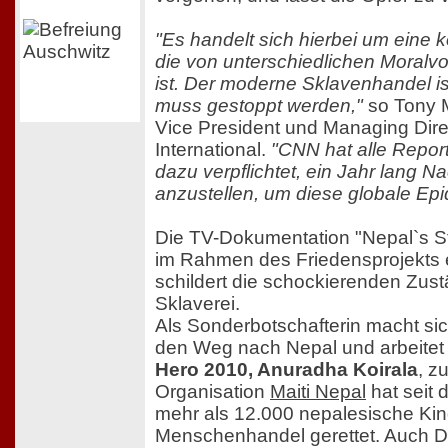
"Es handelt sich hierbei um eine
die von unterschiedlichen Moralvo
ist. Der moderne Sklavenhandel i
muss gestoppt werden,"
so Tony 
Vice President und Managing Dir
International.
"CNN hat alle Report
dazu verpflichtet, ein Jahr lang 
anzustellen, um diese globale Ep
Die TV-Dokumentation "Nepal`s St
im Rahmen des Friedensprojekts e
schildert die schockierenden Zus
Sklaverei.
Als Sonderbotschafterin macht si
den Weg nach Nepal und arbeitet 
Hero 2010, Anuradha Koirala
, z
Organisation
Maiti Nepal
hat seit
mehr als 12.000 nepalesische Ki
Menschenhandel gerettet. Auch De