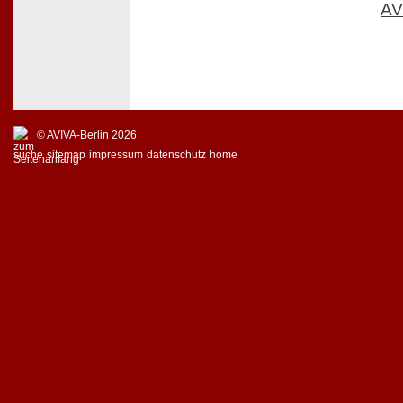
AV
© AVIVA-Berlin 2026
suche
sitemap
impressum
datenschutz
home