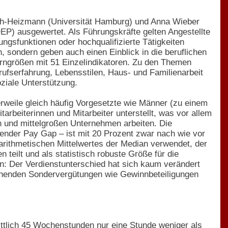
ch-Heizmann (Universität Hamburg) und Anna Wieber
EP) ausgewertet. Als Führungskräfte gelten Angestellte
ngsfunktionen oder hochqualifizierte Tätigkeiten
, sondern geben auch einen Einblick in die beruflichen
rngrößen mit 51 Einzelindikatoren. Zu den Themen
ufserfahrung, Lebensstilen, Haus- und Familienarbeit
ziale Unterstützung.
erweile gleich häufig Vorgesetzte wie Männer (zu einem
tarbeiterinnen und Mitarbeiter unterstellt, was vor allem
en und mittelgroßen Unternehmen arbeiten. Die
nder Pay Gap – ist mit 20 Prozent zwar nach wie vor
 arithmetischen Mittelwertes der Median verwendet, der
 teilt und als statistisch robuste Größe für die
n: Der Verdienstunterschied hat sich kaum verändert
gehenden Sondervergütungen wie Gewinnbeteiligungen
ittlich 45 Wochenstunden nur eine Stunde weniger als