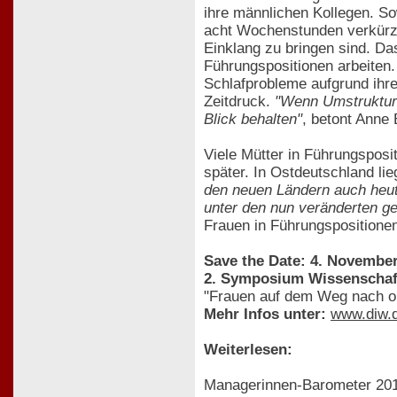
ihre männlichen Kollegen. So
acht Wochenstunden verkürze
Einklang zu bringen sind. Das
Führungspositionen arbeiten. 
Schlafprobleme aufgrund ihre
Zeitdruck.
"Wenn Umstrukturie
Blick behalten"
, betont Anne
Viele Mütter in Führungsposi
später. In Ostdeutschland li
den neuen Ländern auch heut
unter den nun veränderten g
Frauen in Führungspositionen
Save the Date: 4. November
2. Symposium Wissenschaf
"Frauen auf dem Weg nach ob
Mehr Infos unter:
www.diw.
Weiterlesen:
Managerinnen-Barometer 201