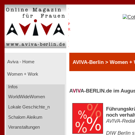
.
.
.
P
R
.
.
.
AVIVA-Berlin > Women + 
Aviva - Home
Women + Work
Infos
A
V
I
V
A-BERLIN.de im Augus
WorldWideWomen
Lokale Geschichte_n
Führungskrä
noch verhal
Schalom Aleikum
AVIVA-Redak
Veranstaltungen
DIW Berlin s