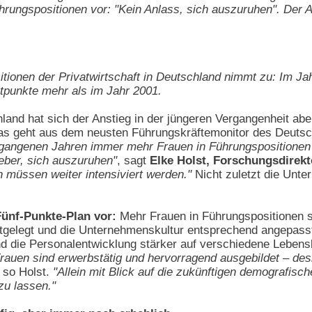
hrungspositionen vor: "Kein Anlass, sich auszuruhen". Der An
itionen der Privatwirtschaft in Deutschland nimmt zu: Im Ja
tpunkte mehr als im Jahr 2001.
land hat sich der Anstieg in der jüngeren Vergangenheit ab
s geht aus dem neusten Führungskräftemonitor des Deutsche
rgangenen Jahren immer mehr Frauen in Führungspositionen
eber, sich auszuruhen"
, sagt
Elke Holst, Forschungsdirekt
 müssen weiter intensiviert werden."
Nicht zuletzt die Unt
Fünf-Punkte-Plan vor:
Mehr Frauen in Führungspositionen so
estgelegt und die Unternehmenskultur entsprechend angepasst
d die Personalentwicklung stärker auf verschiedene Lebensl
auen sind erwerbstätig und hervorragend ausgebildet – des
, so Holst.
"Allein mit Blick auf die zukünftigen demografisc
zu lassen."