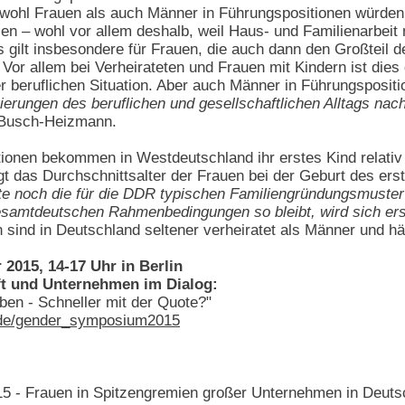
wohl Frauen als auch Männer in Führungspositionen würden i
n – wohl vor allem deshalb, weil Haus- und Familienarbeit 
 gilt insbesondere für Frauen, die auch dann den Großteil d
Vor allem bei Verheirateten und Frauen mit Kindern ist dies
r beruflichen Situation. Aber auch Männer in Führungspositi
rungen des beruflichen und gesellschaftlichen Alltags nach
 Busch-Heizmann.
tionen bekommen in Westdeutschland ihr erstes Kind relativ 
egt das Durchschnittsalter der Frauen bei der Geburt des er
e noch die für die DDR typischen Familiengründungsmuster
esamtdeutschen Rahmenbedingungen so bleibt, wird sich er
 sind in Deutschland seltener verheiratet als Männer und hä
 2015, 14-17 Uhr in Berlin
t und Unternehmen im Dialog:
en - Schneller mit der Quote?"
de/gender_symposium2015
5 - Frauen in Spitzengremien großer Unternehmen in Deuts