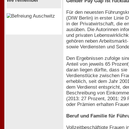
We remember
Gender Pay Gap ist rückläu
Für den neuesten Führungskr
(DIW Berlin) in erster Linie
in der Privatwirtschaft, die
ausüben. Die Autorinnen info
und privaten Lebenswirklich
gehören neben Arbeitsmarkt- 
sowie Verdiensten und Sonde
Den Ergebnissen zufolge sind
Anteil von jeweils 65 Prozent
daran liegen dürfte, dass si
Verdienstlücke zwischen Fra
erheblich, seit dem Jahr 200
dem Verdienst entspricht, der
Beschreibung von Einkommensu
(2013: 27 Prozent, 2001: 29
oder Prämien erhalten Fraue
Beruf und Familie für Führ
Vollzeitbeschäftigte Frauen 