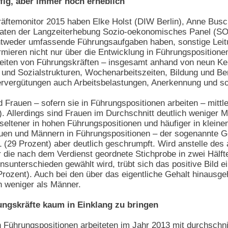
fig, aber immer noch erheblich
äftemonitor 2015 haben Elke Holst (DIW Berlin), Anne Bus
 Daten der Langzeiterhebung Sozio-oekonomisches Panel (SO
 entweder umfassende Führungsaufgaben haben, sonstige Leitu
rmieren nicht nur über die Entwicklung in Führungspositionen
keiten von Führungskräften – insgesamt anhand von neun Ke
und Sozialstrukturen, Wochenarbeitszeiten, Bildung und Ber
rvergütungen auch Arbeitsbelastungen, Anerkennung und so
 Frauen – sofern sie in Führungspositionen arbeiten – mittl
). Allerdings sind Frauen im Durchschnitt deutlich weniger Mi
e seltener in hohen Führungspositionen und häufiger in klein
uen und Männern in Führungspositionen – der sogenannte Ge
1 (29 Prozent) aber deutlich geschrumpft. Wird anstelle des
 die nach dem Verdienst geordnete Stichprobe in zwei Hälften
nterschieden gewählt wird, trübt sich das positive Bild ei
 Prozent). Auch bei den über das eigentliche Gehalt hinaus
n weniger als Männer.
ungskräfte kaum in Einklang zu bringen
in Führungspositionen arbeiteten im Jahr 2013 mit durchschn