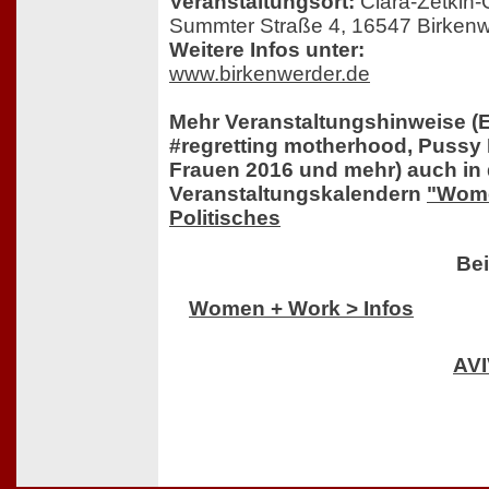
Veranstaltungsort:
Clara-Zetkin-
Summter Straße 4, 16547 Birken
Weitere Infos unter:
www.birkenwerder.de
Mehr Veranstaltungshinweise (
#regretting motherhood, Pussy
Frauen 2016 und mehr)
auch in 
Veranstaltungskalendern
"Wome
Politisches
Bei
Women + Work > Infos
AV