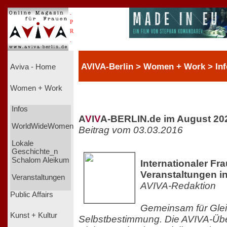
.
P
R
.
AVIVA-Berlin > Women + Work > Inf
Aviva - Home
Women + Work
Infos
A
V
I
V
A-BERLIN.de im August 20
WorldWideWomen
Beitrag vom 03.03.2016
Lokale
Geschichte_n
Schalom Aleikum
Internationaler Fr
Veranstaltungen in
Veranstaltungen
AVIVA-Redaktion
Public Affairs
Gemeinsam für Gle
Kunst + Kultur
Selbstbestimmung. Die AVIVA-Übers