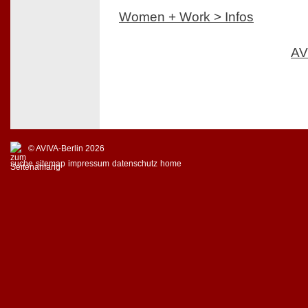
Women + Work > Infos
AV
© AVIVA-Berlin 2026
suche
sitemap
impressum
datenschutz
home