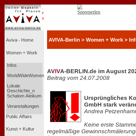
.
P
R
.
AVIVA-Berlin > Women + Work > Inf
Aviva - Home
Women + Work
Infos
A
V
I
V
A-BERLIN.de im August 20
WorldWideWomen
Beitrag vom 24.07.2008
Lokale
Geschichte_n
Schalom Aleikum
Ursprüngliches Kon
GmbH stark verän
Veranstaltungen
Andrea Petzenham
Public Affairs
Keine erste Stamme
Kunst + Kultur
regelmäßige Gewinnschmälerung