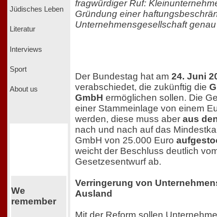
fragwürdiger Ruf: Kleinunternehme
Jüdisches Leben
Gründung einer haftungsbeschrä
Unternehmensgesellschaft gena
Literatur
Interviews
Sport
Der Bundestag hat am
24. Juni 2
verabschiedet, die zukünftig die
G
About us
GmbH
ermöglichen sollen. Die Ge
einer Stammeinlage von einem E
werden, diese muss aber
aus den
nach und nach auf das Mindestkap
GmbH von 25.000 Euro
aufgesto
weicht der Beschluss deutlich vo
Gesetzesentwurf ab.
Verringerung von Unternehme
We
Ausland
remember
Mit der Reform sollen Unterneh