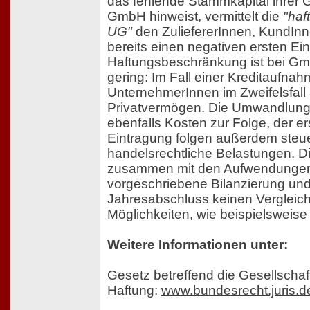
das fehlende Stammkapital ihrer 
GmbH hinweist, vermittelt die
"haf
UG"
den ZuliefererInnen, KundIn
bereits einen negativen ersten Ei
Haftungsbeschränkung ist bei G
gering: Im Fall einer Kreditaufnah
UnternehmerInnen im Zweifelsfall
Privatvermögen. Die Umwandlung
ebenfalls Kosten zur Folge, der ers
Eintragung folgen außerdem steu
handelsrechtliche Belastungen. D
zusammen mit den Aufwendungen 
vorgeschriebene Bilanzierung un
Jahresabschluss keinen Vergleic
Möglichkeiten, wie beispielsweise 
Weitere Informationen unter:
Gesetz betreffend die Gesellschaf
Haftung:
www.bundesrecht.juris.d