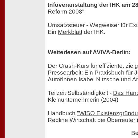
Infoveranstaltung der IHK am 2
Reform 2008"
Umsatzsteuer - Wegweiser für Ex
Ein
Merkblatt
der IHK.
Weiterlesen auf AVIVA-Berlin:
Der Crash-Kurs für effiziente, ziel
Pressearbeit:
Ein Praxisbuch für J
AutorInnen Isabel Nitzsche und A
Teilzeit Selbständigkeit -
Das Hand
Kleinunternehmerin
(2004)
Handbuch
"WISO Existenzgründu
Redline Wirtschaft bei Überreuter 
Be