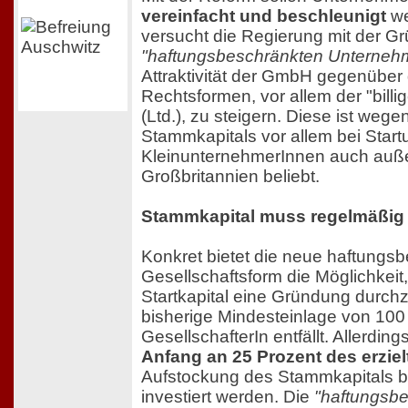
vereinfacht und beschleunigt
we
versucht die Regierung mit der G
"haftungsbeschränkten Unternehm
Attraktivität der GmbH gegenüber 
Rechtsformen, vor allem der "billig
(Ltd.), zu steigern. Diese ist wege
Stammkapitals vor allem bei Star
KleinunternehmerInnen auch auß
Großbritannien beliebt.
Stammkapital muss regelmäßig
Konkret bietet die neue haftungs
Gesellschaftsform die Möglichkeit
Startkapital eine Gründung durch
bisherige Mindesteinlage von 100
GesellschafterIn entfällt. Allerdi
Anfang an 25 Prozent des erzie
Aufstockung des Stammkapitals b
investiert werden. Die
"haftungsb