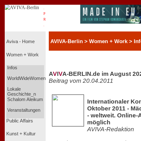
.
P
R
.
AVIVA-Berlin > Women + Work > Inf
Aviva - Home
Women + Work
Infos
A
V
I
V
A-BERLIN.de im August 20
WorldWideWomen
Beitrag vom 20.04.2011
Lokale
Geschichte_n
Schalom Aleikum
Internationaler Ko
Oktober 2011 - Mä
Veranstaltungen
- weltweit. Online
Public Affairs
möglich
AVIVA-Redaktion
Kunst + Kultur