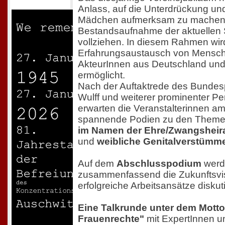
Anlass, auf die Unterdrückung un
Mädchen aufmerksam zu machen
Bestandsaufnahme der aktuellen S
vollziehen. In diesem Rahmen wir
Erfahrungsaustausch von Mensch
AkteurInnen aus Deutschland un
ermöglicht.
Nach der Auftaktrede des Bundesp
Wulff und weiterer prominenter Pe
erwarten die Veranstalterinnen am
spannende Podien zu den Them
im Namen der Ehre/Zwangsheirat
und
weibliche Genitalverstümm
Auf dem
Abschlusspodium
werd
zusammenfassend die Zukunftsvi
erfolgreiche Arbeitsansätze diskuti
Eine Talkrunde unter dem Mott
Frauenrechte"
mit ExpertInnen un