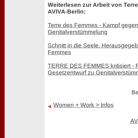
Weiterlesen zur Arbeit von Ter
AVIVA-Berlin:
Terre des Femmes - Kampf gege
Genitalverstümmelung
Schnitt in die Seele. Herausgege
Femmes
TERRE DES FEMMES kritisiert - R
Gesetzentwurf zu Genitalverstü
Be
Women + Work > Infos
AV